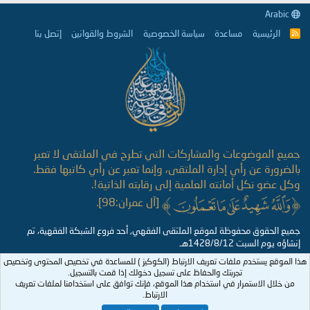
Arabic
الرئيسية
مساعدة
سياسة الخصوصية
الشروط والقوانين
إتصل بنا
R
S
S
جميع الموضوعات والمشاركات التي تطرح في الملتقى لا تعبر
بالضرورة عن رأي إدارة الملتقى، وإنما تعبر عن رأي كاتبها فقط.
وكل عضو نكل أمانته العلمية إلى رقابته الذاتية!.
[آل عمران:98].
جميع الحقوق محفوظة لموقع الملتقى الفقهي, أحد فروع الشبكة الفقهية، تم
إنشاؤه يوم السبت 1428/8/12هـ
هذا الموقع يستخدم ملفات تعريف الارتباط (الكوكيز ) للمساعدة في تخصيص المحتوى وتخصيص
تجربتك والحفاظ على تسجيل دخولك إذا قمت بالتسجيل.
من خلال الاستمرار في استخدام هذا الموقع، فإنك توافق على استخدامنا لملفات تعريف
الارتباط.