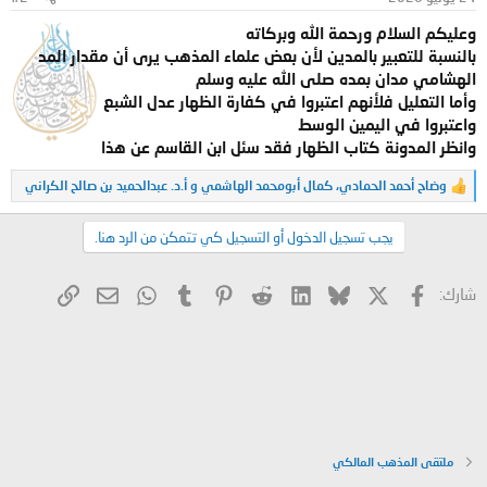
:
وعليكم السلام ورحمة الله وبركاته
بالنسبة للتعبير بالمدين لأن بعض علماء المذهب يرى أن مقدار المد
الهشامي مدان بمده صلى الله عليه وسلم
وأما التعليل فلأنهم اعتبروا في كفارة الظهار عدل الشبع
واعتبروا في اليمين الوسط
وانظر المدونة كتاب الظهار فقد سئل ابن القاسم عن هذا
وضاح أحمد الحمادي
،
كمال أبومحمد الهاشمي
و
أ.د. عبدالحميد بن صالح الكراني
ا
ل
ت
يجب تسجيل الدخول أو التسجيل كي تتمكن من الرد هنا.
ف
ا
ع
X
فيسبوك
Bluesky
LinkedIn
Reddit
Pinterest
Tumblr
WhatsApp
الرابط
البريد الإلكتروني
شارك:
ل
ا
ت
:
ملتقى المذهب المالكي