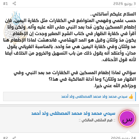
3 يونيو 2026
#1
و
ب
ض
د
السلام عليكم أساتذتي..
و
ء
حسب علمي وفهمي المتواضع في الكفارات مثل كفارة اليمين، فإن
ع
إطعام المسكين يكون مُدا بمد النبي صلى الله عليه وآله. ولكن وأنا
أقرأ في كفارة الظهار في كتاب الشرح الصغير وجدت إن الإطعام
يكون مدّ وثلثان وقيل هو المد الهشامي، فاندهشت لماذا الإطعام هنا
مد وثلثان وفي كفارة اليمين هي مدٌ واحد. بالمناسبة الغرياني يقول
مدان، وأعتقد أنه يقول ذلك من باب التسهيل والخروج من الخلاف أيضا
لأنه قول الأحناف.
سؤالي لماذا إطعام المسكين في الكفارات مد بمد النبي، وفي
الظهار مد وثلثان؟ وما أدلة المالكية في هذا؟
وجزاكم الله عني خيرا.
سيدي محمد ولد محمد المصطفى ولد أحمد
ا
ل
ت
سيدي محمد ولد محمد المصطفى ولد أحمد
ف
س
ا
:: قيم الملتقى المالكي ::
ع
ل
ا
ت
24 يونيو 2026
#2