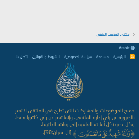
:
ملتقى المذهب الحنفي
Arabic
الرئيسية
مساعدة
سياسة الخصوصية
الشروط والقوانين
إتصل بنا
R
S
S
جميع الموضوعات والمشاركات التي تطرح في الملتقى لا تعبر
بالضرورة عن رأي إدارة الملتقى، وإنما تعبر عن رأي كاتبها فقط.
وكل عضو نكل أمانته العلمية إلى رقابته الذاتية!.
[آل عمران:98].