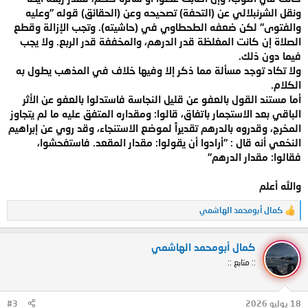
ونقل الشرنبلالي عن (التحفة) تصحيحه وعن (الحقائق) قوله "وعليه
والفتوى" لكن ضعفه الطحطاوي في (حاشيته). وتجب الإزالة وقطع
الصلاة إن كانت المغلظة قدر الدرهم، والمخففة قدر الربع. ولا يجب
فيما دون ذلك.
ولا تكاد توجد مسألة مما ذكر إلا وفيها خلاف في المذهب يطول به
الكلام.
أما مستند القول بالعفو عن قليل النجاسة فاستدلوا بالعفو عن الأثر
الباقي بعد الاستجمار باتفاق، قالوا: ومقداره المتفق عليه ما لم يتجاوز
المخرج، وقدروه بالدرهم تقديراً لموضع الاستنجاء، وقد روي عن إبراهيم
النخعي أنه قال : "أرادوا أن يقولوا: مقدار المقعد. فاستفحشوا،
فقالوا: مقدار الدرهم"
والله أعلم
كمال أبومحمد الهاشمي
ا
ل
ت
كمال أبومحمد الهاشمي
ف
ا
:: متابع ::
ع
ل
ا
ت
18 يوليو 2026
#3