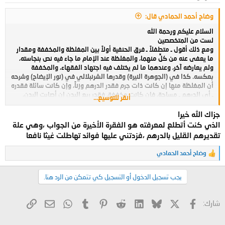
:
وضاح أحمد الحمادي قال:
السلام عليكم ورحمة الله
لست من المتخصصين
ومع ذلك أقول ـ متطفلاً ـ فرق الحنفية أولاً بين المغلظة والمخففة ومقدار
ما يعفى عنه من كلٍّ منهما، والمغلظة عند الإمام ما جاء فيه نص بنجاسته،
ولم يعارضه آخر، وعندهما ما لم يختلف فيه اجتهاد الفقهاء، والمخففة
بعكسه. كذا في (الجوهرة النيرة) وقدرها الشرنبلالي في (نور الإيضاح) وشرحه
أن المغلظة منها إن كانت ذات جرم فقدر الدرهم وزناً، وإن كانت سائلة فقدره
ـ أي الدرهم ـ مساحة، فإن كانت مخففة، فقدر ربع البدن إن أصابت البدن،
أنقر للتوسيع...
وربع الثوب إن كانت في الثوب، وإن أصابت عضواً أو ساتره ككم، فقدر ربعه
أيضاً ونقل الشرنبلالي عن (التحفة) تصحيحه وعن (الحقائق) قوله "وعليه
جزاك الله خيرا
والفتوى" لكن ضعفه الطحطاوي في (حاشيته). وتجب الإزالة وقطع الصلاة
الذي كنت أتطلع لمعرفته هو الفقرة الأخيرة من الجواب ،وهي علة
إن كانت المغلظة قدر الدرهم، والمخففة قدر الربع. ولا يجب فيما دون ذلك.
تقديرهم القليل بالدرهم ،فزدتني عليها فوائد تهاطلت غيثا نافعا
ولا تكاد توجد مسألة مما ذكر إلا وفيها خلاف في المذهب يطول به الكلام.
أما مستند القول بالعفو عن قليل النجاسة فاستدلوا بالعفو عن الأثر الباقي
وضاح أحمد الحمادي
ا
بعد الاستجمار باتفاق، قالوا: ومقداره المتفق عليه ما لم يتجاوز المخرج،
ل
وقدروه بالدرهم تقديراً لموضع الاستنجاء، وقد روي عن إبراهيم النخعي أنه
ت
قال : "أرادوا أن يقولوا: مقدار المقعد. فاستفحشوا، فقالوا: مقدار الدرهم"
يجب تسجيل الدخول أو التسجيل كي تتمكن من الرد هنا.
ف
ا
والله أعلم
ع
X
فيسبوك
Bluesky
LinkedIn
Reddit
Pinterest
Tumblr
WhatsApp
الرابط
البريد الإلكتروني
شارك:
ل
ا
ت