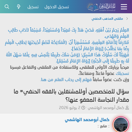
تسجيل الدخول
تسجيل
ملتقى المذهب الحنفي
العِلْمُ رَحِمٌ بَيْنَ أَهْلِهِ، فَحَيَّ هَلاً بِكَ مُفِيْدَاً وَمُسْتَفِيْدَاً، مُشِيْعَاً لآدَابِ طَالِبِ
العِلْمِ وَالهُدَى،
مُلازِمَاً لِلأَمَانَةِ العِلْمِيةِ، مُسْتَشْعِرَاً أَنَّ: (الْمَلَائِكَةَ لَتَضَعُ أَجْنِحَتَهَا لِطَالِبِ الْعِلْمِ
رِضًا بِمَا يَطْلُبُ) [رَوَاهُ الإَمَامُ أَحْمَدُ]،
فَهَنِيْئَاً لَكَ سُلُوْكُ هَذَا السَّبِيْلِ؛ (وَمَنْ سَلَكَ طَرِيقًا يَلْتَمِسُ فِيهِ عِلْمًا سَهَّلَ اللَّهُ
لَهُ بِهِ طَرِيقًا إِلَى الْجَنَّةِ) [رَوَاهُ الإِمَامُ مُسْلِمٌ]،
مرحباً بزيارتك الأولى للملتقى، وللاستفادة من الملتقى والتفاعل فيسرنا
تسجيلك
عضواً فاعلاً ومتفاعلاً،
وإن كنت عضواً سابقاً
فهلم إلى رحاب العلم من هنا.
سؤال للمتخصصين أوللمشتغلين بالفقه الحنفي= ما
مقدار النجاسة المعفو عنها؟
ب
ت
كمال أبومحمد الهاشمي
2 يوليو 2026
ا
ا
د
ر
كمال أبومحمد الهاشمي
ئ
ي
:: متابع ::
ا
خ