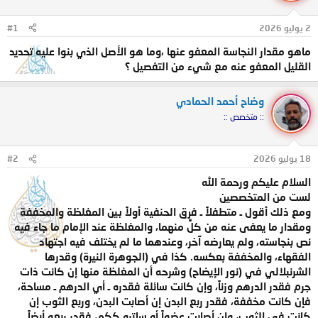
ل
ا
م
ل
2 يوليو 2026
#1
و
ب
ض
د
ماهو مقدار النجاسة المعفو عنها ،وما هو الأصل الذي بنوا عليه تحديد
و
ء
القليل المعفو عنه مع شيء من التفصيل ؟
ع
وضاح أحمد الحمادي
:: متخصص ::
18 يوليو 2026
#2
السلام عليكم ورحمة الله
لست من المتخصصين
ومع ذلك أقول ـ متطفلاً ـ فرق الحنفية أولاً بين المغلظة والمخففة
ومقدار ما يعفى عنه من كلٍّ منهما، والمغلظة عند الإمام ما جاء فيه
نص بنجاسته، ولم يعارضه آخر، وعندهما ما لم يختلف فيه اجتهاد
الفقهاء، والمخففة بعكسه. كذا في (الجوهرة النيرة) وقدرها
الشرنبلالي في (نور الإيضاح) وشرحه أن المغلظة منها إن كانت ذات
جرم فقدر الدرهم وزناً، وإن كانت سائلة فقدره ـ أي الدرهم ـ مساحة،
فإن كانت مخففة، فقدر ربع البدن إن أصابت البدن، وربع الثوب إن
كانت في الثوب، وإن أصابت عضواً أو ساتره ككم، فقدر ربعه أيضاً