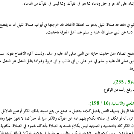
ثناء على الله عز و جل ودعاء مما هو في القرآن، ومما ليس في القرآن من الدعاء.
م في افتتاحه صلاة الليل بدعوات مختلفة الألفاظ قد خرجتها في أبواب صلاة الليل أما ما يفتتح
 ثابتا عن النبي صلى الله عليه و سلم عند أهل المعرفة بالحديث.
 الصلاة مثل حديث حارثة عن النبي صلى الله عليه و سلم، ولست أكره الافتتاح بقوله: سبحان
نبي صلى الله عليه و سلم في خبر علي بن أبي طالب و أبي هريرة وغيرهما بنقل العدل عن العدل م
ها.
):
 رفع رأسه من الركوع.
والأسانيد (16 / 198):
هذا الرجل وتعريفه الناس بفضل كلامه وفضل ما صنع من رفع صوته بذلك الذكر أوضح الدلائل ع
ترى أنه لو تكلم في صلاته بكلام يفهم عنه غير القرآن والذكر سرا لما جاز كما لا يجوز جهرا وهذ
 الذكر كله والتحميد والتمجيد ليس بكلام تفسد به الصلاة وأنه كله محمود في الصلاة المكتو
لح فيها شيء من كلام الناس إنما هو التكبير والتسبيح والتهليل وتلاوة القرآن" فأطلق أنواع الذ