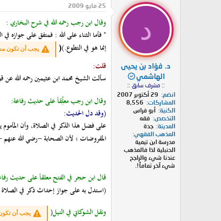
25 مايو 2009
د
وقال ابن رجب رحمه الله في شرح البخاري :
" فأما الثناء على الله : فمتفق على جوازه في 
إنما هو في التطوع.)
(
يجب أن تكون مسج
قلت:
د. فؤاد بن يحيى
الهاشمي
سألت الشيخ محمد ابن عثيمين رحمه الله عن قول
:: مشرف سابق ::
انضم
29 أكتوبر 2007
وقال ابن رجب معلِّقاً على حديث رفاعة:
المشاركات
8,556
الكنية
أبو فراس
(وقد دل الحديث:
التخصص
فقه
على فضل هذا الذكر في الصلاة، وأن المأموم ي
المدينة
جدة
المذهب الفقهي
المفروضات ؛ لأن الصحابة -رضي الله عنهم - إنم
مدرسة ابن تيمية
الحنبلية لذا فالمذهب
عندنا شيء والراجح
شيء آخر تماماً!.
قال ابن حجر في الفتح معلقاً على حديث رفاع
(استدل به على جواز إحداث ذكر في الصلاة غير
ونقل الشوكاني في النيل
(
يجب أن تكون 