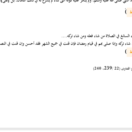
بي صلى الله عليه وسلم، ولم ينكر عليه كونه اثنى ثناء لم يشرع له في ذلك المكان، بل [نفى]
(
)
ط
السائغ في الصلاة من شاء فعله ومن شاء تركه....
ن شاء تركه وإذا صلى بهم في قيام رمضان فإن قنت في جميع الشهر فقد أحسن وإن قنت في الن
)
ط
239،
لفتاوى (22 /
240)