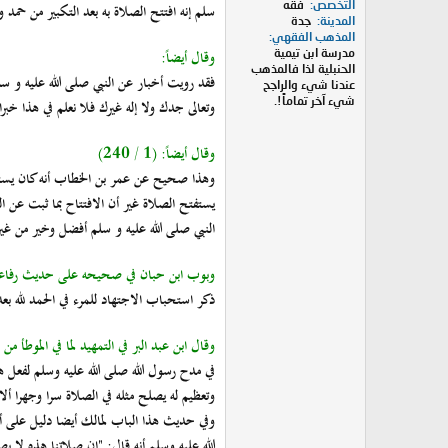
التخصص
فقه
سلم إنه افتتح الصلاة به بعد التكبير من حمد و
المدينة
جدة
المذهب الفقهي
مدرسة ابن تيمية
وقال أيضاً:
الحنبلية لذا فالمذهب
فقد رويت أخبار عن النبي صلى الله عليه و سل
عندنا شيء والراجح
شيء آخر تماماً!.
وتعالى جدك ولا إله غيرك فلا نعلم في هذا خبرا
وقال أيضاً: (1 / 240)
وهذا صحيح عن عمر بن الخطاب أنه كان يستفتح
يستفتح الصلاة غير أن الافتتاح بما ثبت عن ال
النبي صلى الله عليه و سلم أفضل وخير من غير
وبوب ابن حبان في صحيحه على حديث رفاعة(5 / 235
ذكر استحباب الاجتهاد للمرء في الحمد لله بعد
وقال ابن عبد البر في التمهيد لما في الموطأ من المعاني 
في مدح رسول الله صلى الله عليه وسلم لفعل 
وتعظيم له يصلح مثله في الصلاة سرا وجهرا ألا 
وفي حديث هذا الباب لمالك أيضا دليل على أن
الله عليه وسلم أنه قال: "إن صلاتنا هذه لا يص