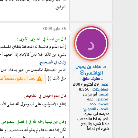
التوفيق.
25 مايو 2009
د
قال ابن تيمية في الفتاوى الكبرى :
( أما المأموم فالسنة له المخافتة باتفاق المسلم
بشيء من الذكر فلا بأس كالإمام إذا أسمعهم أح
وثبت في الصحيح:
د. فؤاد بن يحيى
أن من الصحابة المأمومين من جهر بدعاء حين اف
الهاشمي
مثل ذلك.)
(
:: مشرف سابق ::
يجب أن تكون مسجلاً لم
انضم
29 أكتوبر 2007
المشاركات
8,556
الكنية
أبو فراس
قال إمام الحرمين في التلخيص :
التخصص
فقه
(اتفق الأصوليون على أن رسول الله صلى الله عل
المدينة
جدة
المذهب الفقهي
مدرسة ابن تيمية
الحنبلية لذا فالمذهب
وقال ابن تيمية رحمه الله في ( فصل المنصوص الم
عندنا شيء والراجح
لكن إذا دعا بدعاء لم يعلم أنه مستحب، أو ع
شيء آخر تماماً!.