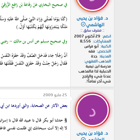
في صحيح البخاري عَنْ رِفَاعَةَ بْنِ رَافِعٍ الزُّرَقِيِّ 
د. فؤاد بن يحيى
(كُنَّا يَوْمًا نُصَلِّي وَرَاءَ النَّبِيِّ صَلَّى اللَّهُ عَلَيْهِ وَسَل
الهاشمي
مَلَكًا يَبْتَدِرُونَهَا أَيُّهُمْ يَكْتُبُهَا أَوَّلُ.)
:: مشرف سابق ::
انضم
29 أكتوبر 2007
وفي صحيح مسلم عن أنس بن مالك - رضي الل
المشاركات
8,556
الكنية
أبو فراس
التخصص
فقه
أَنَّ رَجُلًا جَاءَ فَدَخَلَ الصَّفَّ وَقَدْ حَفَزَهُ النَّفَسُ فَقَالَ ا
المدينة
جدة
المذهب الفقهي
فَقَالَ رَجُلٌ جِئْتُ وَقَدْ حَفَزَنِي النَّفَسُ فَقُلْتُهَا فَقَالَ 
مدرسة ابن تيمية
الحنبلية لذا فالمذهب
عندنا شيء والراجح
شيء آخر تماماً!.
25 مايو 2009
د
بعض الآثار عن الصحابة، والتي أوردها ابن أبي شيبة
حدثنا أبو بكر قال نا عبيد الله قال نا إسر
§
لا إله إلا أنت سبحانك إني ظلمت نفسي فاغفر ل
د. فؤاد بن يحيى
الهاشمي