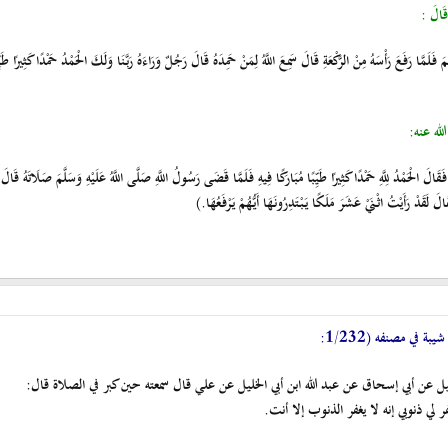
قَالَ :
َّمَ فَلَمَّا رَفَعَ رَأْسَهُ مِنْ الرَّكْعَةِ قَالَ سَمِعَ اللَّهُ لِمَنْ حَمِدَهُ قَالَ رَجُلٌ وَرَاءَهُ رَبَّنَا وَلَكَ الْحَمْدُ حَمْدًا كَثِيرًا ط
ه عنه:
لْحَمْدُ لِلَّهِ حَمْدًا كَثِيرًا طَيِّبًا مُبَارَكًا فِيهِ فَلَمَّا قَضَى رَسُولُ اللَّهِ صَلَّى اللَّهُ عَلَيْهِ وَسَلَّمَ صَلَاتَهُ قَالَ أَيُّكُمْ
لَقَدْ رَأَيْتُ اثْنَيْ عَشَرَ مَلَكًا يَبْتَدِرُونَهَا أَيُّهُمْ يَرْفَعُهَا.)
 في مصنفه (1/232:
ائيل عن أبي إسحاق عن عبد الله ابن أبي الخليل عن علي قال سمعته حين كبر في الصلاة قال:
ي ذنوبي إنه لا يغفر الذنوب إلا أنت.