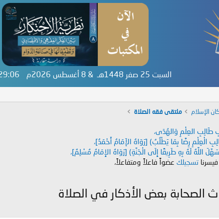
السبت 25 صفر 1448هـ & 8 أغسطس 2026م
:29:07
ان الإسلام
ملتقى فقه الصلاة
دَابِ طَالِبِ العِلْمِ وَالهُدَى،
طَالِبِ الْعِلْمِ رِضًا بِمَا يَطْلُبُ) [رَوَاهُ الإَمَامُ أَحْمَدُ]،
هَّلَ اللَّهُ لَهُ بِهِ طَرِيقًا إِلَى الْجَنَّةِ) [رَوَاهُ الإِمَامُ مُسْلِمٌ]،
 فيسرنا
تسجيلك
عضواً فاعلاً ومتفاعلاً،
 الصحابة بعض الأذكار في الصلاة