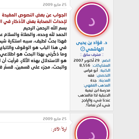
د
ر
25 مايو 2009
ئ
ي
د
الجواب عن بعض النصوص المفيدة
ا
خ
ل
ا
لإحداث الصحابة بعض الأذكار في ال
م
ل
بسم الله الرحمن الرحيم
و
ب
الحمد لله وحده، والصلاة والسلام عل
ض
د
فهذا بحثٌ لطيف، سببه استثارة شيخن
د. فؤاد بن يحيى
و
ء
في هذا الباب هو الوقوف والاتباع.
ع
الهاشمي
وما ذكَّرني بهذا البحث هو اطلاع
:: مشرف سابق ::
هو الاستدلال بهذه الآثار، فرأيت أ
انضم
29 أكتوبر 2007
المشاركات
8,556
والبحث، مجزء على قسمين، قسمٌ في
الكنية
أبو فراس
التخصص
فقه
المدينة
جدة
المذهب الفقهي
مدرسة ابن تيمية
الحنبلية لذا فالمذهب
عندنا شيء والراجح
شيء آخر تماماً!.
25 مايو 2009
د
أولاً الآثار: