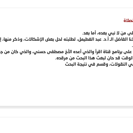
صلاة
ى من لا نبي بعده، أما بعد.
ا الفاضل الـ أ.د. عبد الغطيمل، لطلبته لحل بعض الإشكالات، وذكر منها، 
ي على برنامج قناة اقرأ والذي أعده الأخ مصطفى حسني، والذي كان من 
ن الوقت قد حان لبعث هذا البحث من مرقده.
 النقولات، وقسم في نتيجة البحث​