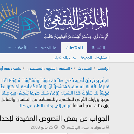
الرئيسية
المنتديات
ما الجديد
الأعضاء
المشاركات الجديدة
بحث بالمنتديات
الرئيسية
المنتديات
• الملتقى الفقهي المتخصص :
ملتقى فقه أرك
العِلْمُ رَحِمٌ بَيْنَ أَهْلِهِ، فَحَيَّ هَلاً بِكَ مُفِيْدَاً وَمُسْتَفِيْدَاً، مُشِيْعَاً لآ
مُلازِمَاً لِلأَمَانَةِ العِلْمِيةِ، مُسْتَشْعِرَاً أَنَّ: (الْمَلَائِكَةَ لَتَضَعُ أَجْنِحَتَهَا لِ
فَهَنِيْئَاً لَكَ سُلُوْكُ هَذَا السَّبِيْلِ؛ (وَمَنْ سَلَكَ طَرِيقًا يَلْتَمِسُ فِيهِ عِلْمًا سَ
مرحباً بزيارتك الأولى للملتقى، وللاستفادة من الملتقى والتفاعل
وإن كنت عضواً سابقاً
فهلم إلى رحاب العلم من هنا.
الجواب عن بعض النصوص المفيدة لإحداث
ب
ت
د. فؤاد بن يحيى الهاشمي
25 مايو 2009
ا
ا