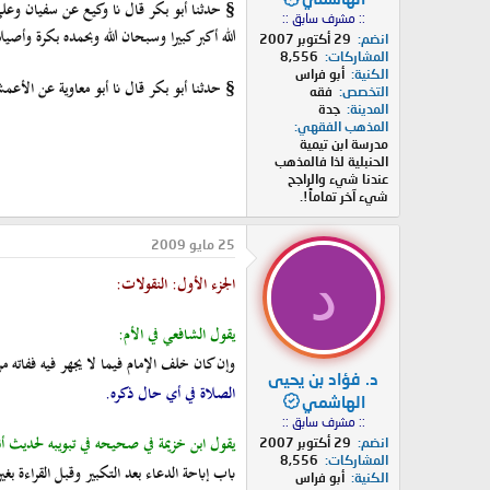
حدثنا أبو بكر قال نا وكيع عن سفيان وعل
§
:: مشرف سابق ::
الله أكبر كبيرا وسبحان الله وبحمده بكرة و
انضم
29 أكتوبر 2007
المشاركات
8,556
الكنية
أبو فراس
حدثنا أبو بكر قال نا أبو معاوية عن الأع
§
التخصص
فقه
المدينة
جدة
المذهب الفقهي
مدرسة ابن تيمية
الحنبلية لذا فالمذهب
عندنا شيء والراجح
شيء آخر تماماً!.
25 مايو 2009
د
الجزء الأول: النقولات:
يقول الشافعي في الأم:
وإن كان خلف الإمام فيما لا يجهر فيه ففاته من ا
د. فؤاد بن يحيى
الصلاة في أي حال ذكره.
الهاشمي
:: مشرف سابق ::
يقول ابن خزيمة في صحيحه في تبويبه لحديث أنس في 
انضم
29 أكتوبر 2007
المشاركات
8,556
باب إباحة الدعاء بعد التكبير وقبل القراءة ب
الكنية
أبو فراس