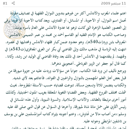
11 سبتمبر 2009
#1
و
ب
ض
د
اهتم علماء المغرب والأندلس أكثر من غيرهم بتدوين النوازل الفقهية في تصانيف مفردة
و
ء
تحمل اسم النوازل، أو الأجوبة، أو المسائل، أو الفتاوي، ويعد كتاب الأجوبة أثرا فريدا يرقى
ع
إلى العصور العلمية الزاهرة التي كانت تزهو بها عدوة الأندلس على العالم بأسره يومئذ،
وصاحب الكتاب هو الإمام الفقيه أبو القاسم أحمد بن محمد بن عمر التميمي الأندلسي
المعروف بابن ورد(ت540هـ)، وهو معدود ضمن كبار فقهاء الأندلس ومحدثيها في عصره،
انتهت إليه الرئاسة في مذهب مالك وإلى القاضي أبي بكر ابن العربي المعافري(ت543هـ) في
وقتهما، لم يتقدمهما في الأندلس أحد في ذلك بعد وفاة القاضي أبي الوليد ابن رشد، وكانا ـ
كما قال أبو جعفر ابن الزبير الغرناطي ـ أعجوبتي دهرهما.
ويرجع تأليف ابن ورد لهذا الكتاب، جواباً عن سؤالات وردت عليه من جزيرة ميورقة من
قبل بعض أهل العلم المتهممين بالنوازل والراغبين في الفوائد، فأجابهم بعد لأي شديد.
والكتاب يتضمن ثلاثاً وتسعين مسألة، تنوعت قضاياه حسب الأسئلة المطروحة، بحيث
شملت مختلف الفروع الفقهية، وبعض القضايا اللغوية المتعلقة بغريب المتون الحديثية، وكذلك
أمور أخرى مرتبطة بالعقائد، والآداب الإسلامية، والسيرة النبوية، وأول هذه المسائل في
رئيس اكْتُريَ على حمل مائة شاة لميورقة، وآخرها في السؤال عن قول النبي صلى الله عليه
وسلم:«من أصاب مالا من نَهاوِش»، وختم أجوبته بإيراد كتاب أميرالمسلمين علي بن يوسف
بن تاشفين المرابطي وجوابه عليه.
أما عن المسلك الذي نهجه في أجوبته، فقد ساقها بداية على نسق ورودها عن سائلها،