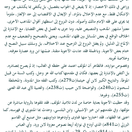
وراعى في ذلك الاختصار؛ إذ لا يفيض في الجواب بتفصيل، بل يكتفي بما يكشف عن وجه
الإشكال فقط، مع عدم الإخلال بالمراد، أو الإيغال في الاقتضاب إلى حد الإلغاز، ملتزماً
بما يجري على فقه الإمام مالك وأصوله، دون النزوع إلى استظهار أقوال المذاهب الأخرى،
معتبراً مشهور المذهب والتنصيص عليه، وما جرى به العمل في بعض القضايا، مع الإشارة إلى
الخلاف الواقع في بعض المسائل بين فقهاء المذهب، ويعتني بالتصحيح والتضعيف مع عدم
الإلماع إلى الدليل، ولم يغفل النزوع إلى الترجيح عند الاختلاف، بل وسلك سبيل النصح في
ختام بعض الأجوبة، وبالجملة فقد جاءت الأجوبة متقنة، ضمّنها ابن ورد عصارة معرفته،
وخلاصة تجربته.
وبخصوص موارده، فالظاهر أن المؤلف اعتمد على حفظه في الغالب؛ إذ لم يصرح بمصادره،
بل اكتفى بالإشارة إلى بعضها، فكان في مقدمتها كتاب الله عز وجل، وكتب السنة من قبيل
الموطأ، والتاريخ الكبير لابن أبي خيثمة(ت279هـ)، وكتب الفقه مثل المدونة، والمختلطة
لسحنون (ت240هـ)، والواضحة لابن حبيب (ت238هـ)، والعتبية لأبي عبد الله العتبي
(ت255هـ)، وغيرها.
وقد حظيت الأجوبة بعناية خاصة من لدن تلاميذ المؤلف، فقد تلقوها بالرواية مباشرة عن
مؤلفها، وفي مقدمتهم ابن خير الإشبيلي، وابن البلنسي، وحدث بها المنتوري في فهرسته، كما
اعتنى بها الفقهاء، فقد اختاروا منها فتاوى وأودعوها دواوينهم، مثل صنيع أبي القاسم
البرزلي (ت841هـ) الذي أودع في نوازله أربعة نصوص معزوة لابن ورد، وأبي العباس