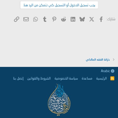
يجب تسجيل الدخول أو التسجيل كي تتمكن من الرد هنا.
X
فيسبوك
Bluesky
LinkedIn
Reddit
Pinterest
Tumblr
WhatsApp
الرابط
البريد الإلكتروني
شارك:
خزانة الفقه المالكي
Arabic
الرئيسية
مساعدة
سياسة الخصوصية
الشروط والقوانين
إتصل بنا
R
S
S