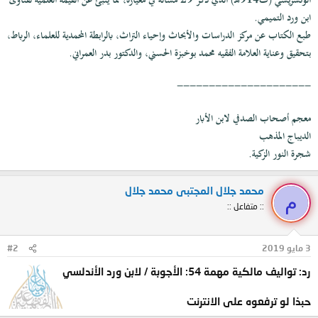
الونشريسي (ت914هـ) الذي ذكر 29 مسألة في معياره، مما ينبئ عن القيمة العلمية لفتاوى
ابن ورد التميمي.
طبع الكتاب عن مركز الدراسات والأبحاث وإحياء التراث، بالرابطة المحمدية للعلماء، الرباط،
بتحقيق وعناية العلامة الفقيه محمد بوخبزة الحسني، والدكتور بدر العمراني.
---------------------
معجم أصحاب الصدفي لابن الأبار
الديباج المذهب
شجرة النور الزكية.
محمد جلال المجتبى محمد جلال
م
:: متفاعل ::
3 مايو 2019
#2
رد: تواليف مالكية مهمة 54: الأجوبة / لابن ورد الأندلسي
حبذا لو ترفعوه على الانترنت