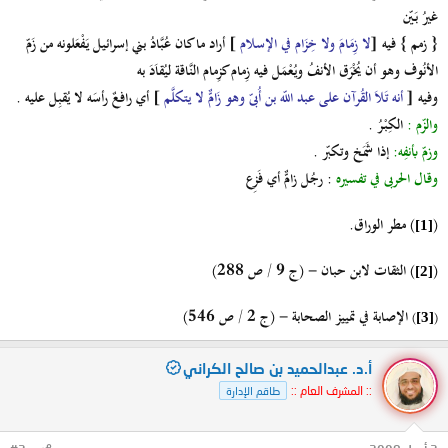
غيرُ بَيّن
{ زمم } فيه [
لا زِمَامَ ولا خِزَام في الإسلام
] أراد ما كان عُبَّادُ بني إسرائيل يَفْعَلونه من زَمّ
الأنُوف وهو أن يُخْرَق الأنفُ ويُعْمَل فيه زِمام كزِمام النَّاقة ليُقاَدَ به
وفيه [
أنه تَلاَ القُرآن على عبد اللّه بن أُبىّ وهو زَامٌّ لا يتكلَّم
] أي رافعٌ رأسَه لا يُقبِل عليه .
والزّم :
الكِبْرُ .
وزمّ بأنفِه:
إذا شَمَخ وتكبّر .
وقال الحربى في تفسيره
: رجُل زامٌّ أي فَزِع
(
) مطر الوراق.
[1]
(
) الثقات لابن حبان - (ج 9 / ص 288)
[2]
الإصابة في تمييز الصحابة - (ج 2 / ص 546)
)
(
[3]
أ.د. عبدالحميد بن صالح الكراني
:: المشرف العام ::
طاقم الإدارة