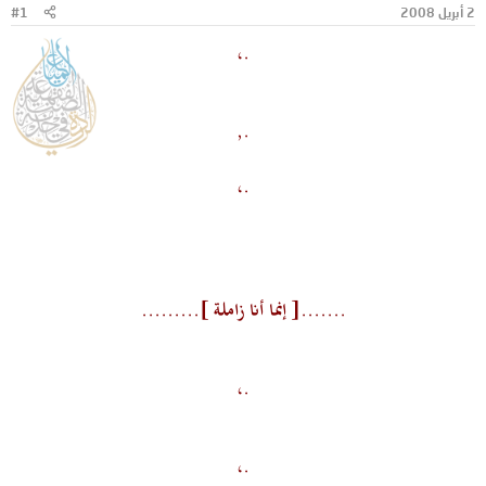
2 أبريل 2008
#1
و
ب
ض
د
.،
و
ء
ع
.,
.،
.......[ إنما أنا زاملة ].........
.،
.،