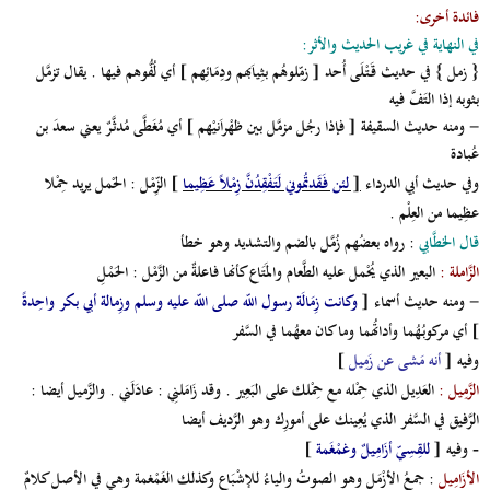
فائدة أخرى:
في النهاية في غريب الحديث والأثر:
{ زمل } في حديث قَتْلَى أُحد [ زمِّلوهُم بثِياَبهم ودِمَائِهم ] أي لُفُّوهم فيها . يقال تزمَّل
بثوبه إذا التَفَّ فيه
- ومنه حديث السقيفة [ فإذا رجُل مزمَّل بين ظهْراَنيْهم ] أي مُغَطَّى مُدثَّرٌ يعني سعدَ بن
عُبادة
وفي حديث أبي الدرداء
[
لئن فَقَدتُموني لَتَفْقِدُنَّ زِمْلاً عَظِيما
] الزِّمْل : الحْمل يريد حِمْلا
عظِيما من العِلْم .
قال الخطَّابي
: رواه بعضُهم زُمَّل بالضم والتشديد وهو خطأ
الزَّاملة :
البعير الذي يُحْمل عليه الطَّعام والمَتَاع كأنها فاعلةٌ من الزَّمْل : الحَمْلِ
- ومنه حديث أسماء [
وكانت زِمَالَة رسول اللّه صلى اللّه عليه وسلم وزِمالة أبي بكر واحِدةً
] أي مركوبُهُما وأداتُهما وما كان معهُما في السَّفر
وفيه [
أنه مَشى عن زَمِيل
]
الزَّمِيل :
العَدِيل الذي حِمْله مع حِمْلك على البَعِير . وقد زَامَلنِي : عادَلَني . والزَّميل أيضا :
الرَّفيق في السَّفر الذي يُعِينك على أمورِك وهو الرَّديف أيضا
وفيه [
للقِسِيّ أزَامِيلٌ وغمْغَمة
]
-
الأزَامِيل
: جمعُ الأزْمَل وهو الصوتُ والياءُ للإشْبَاع وكذلك الغَمْغمة وهي في الأصل كلامٌ