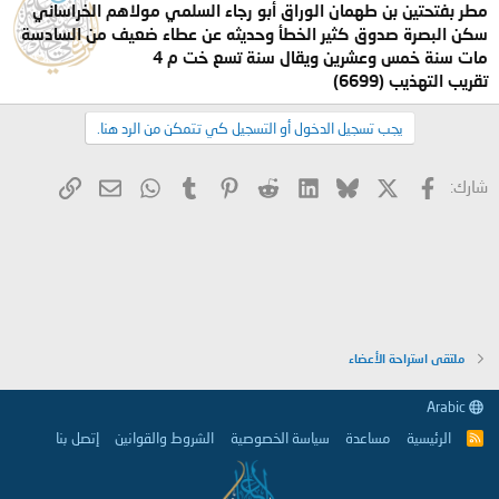
مطر بفتحتين بن طهمان الوراق أبو رجاء السلمي مولاهم الخراساني
سكن البصرة صدوق كثير الخطأ وحديثه عن عطاء ضعيف من السادسة
مات سنة خمس وعشرين ويقال سنة تسع خت م 4
تقريب التهذيب (6699)
يجب تسجيل الدخول أو التسجيل كي تتمكن من الرد هنا.
X
فيسبوك
Bluesky
LinkedIn
Reddit
Pinterest
Tumblr
WhatsApp
الرابط
البريد الإلكتروني
شارك:
ملتقى استراحة الأعضاء
Arabic
الرئيسية
مساعدة
سياسة الخصوصية
الشروط والقوانين
إتصل بنا
R
S
S