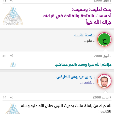
2 أبريل 2008
#2
بحث لطيف؛ وخفيف؛
أحسست بالمتعة والفائدة في قراءته
جزاك الله خيراً
حفيدة عائشه
ح
:: متابع ::
5 أبريل 2008
#3
جزاكم الله خيرا وسدد بالخير خطاكم.
زايد بن عيدروس الخليفي
:: متخصص ::
7 يوليو 2008
#4
لله درك من زاملة ملئت بحديث النبي صلى الله عليه وسلم ...
للفائدة :