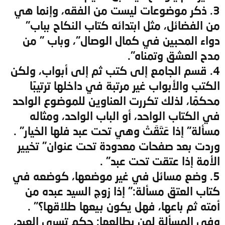
3. ذكر موضوعات ليست من الفقه، وإنما هي
من الفضائل، مثل ابتدائه كتاب النكاح بباب"
دواء المحبين في كمال الوصال"، وباب " من
مدح العشق وتمناه".
4. قسم الجامع إلى كتب ثم إلى أبواب، ولكن
الكتب والأبواب غير مرتبة في داخلها ترتيبًا
محكمًا، لذلك تكررت العناوين للموضوع الواحد
في الكتاب الواحد، أو الباب الواحد، ومثاله
مسألة" إذا عَتَقَتْ وهي تحت عبد فلها الخيار" .
وردت بعد صفحات معدودة تحت عنوان" تخيير
الأمة إذا عتقت تحت عبد" .
5. وضع مسائل في غير موضعها، كوضعه في
كتاب العتق مسألة:" إذا زوج السيد عبده من
أمته ثم باعها، فهل يكون بيعها طلاقها؟" .
وفي المسألة لمن يطالعها: حكم تسري العبد،