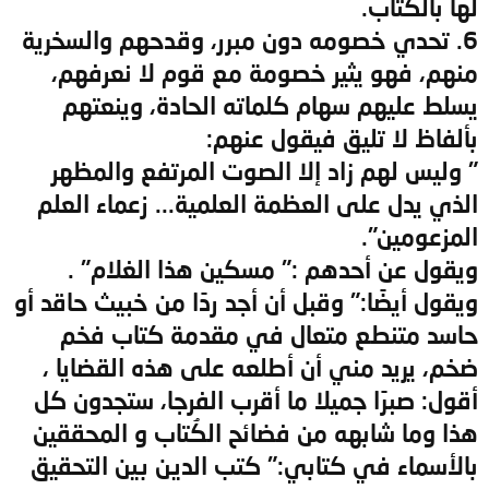
لها بالكتاب.
6. تحدي خصومه دون مبرر، وقدحهم والسخرية
منهم، فهو يثير خصومة مع قوم لا نعرفهم،
يسلط عليهم سهام كلماته الحادة، وينعتهم
بألفاظ لا تليق فيقول عنهم:
" وليس لهم زاد إلا الصوت المرتفع والمظهر
الذي يدل على العظمة العلمية... زعماء العلم
المزعومين".
ويقول عن أحدهم :" مسكين هذا الغلام" .
ويقول أيضًا:" وقبل أن أجد ردًا من خبيث حاقد أو
حاسد متنطع متعال في مقدمة كتاب فخم
ضخم، يريد مني أن أطلعه على هذه القضايا ،
أقول: صبرًا جميلا ما أقرب الفرجا، ستجدون كل
هذا وما شابهه من فضائح الكُتاب و المحققين
بالأسماء في كتابي:" كتب الدين بين التحقيق