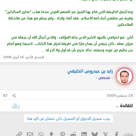
وما أجمل الطريقة التي قام بها الشيخ عبد المنعم العزي عندما هذّب "مدارج السالكين"
وقربه من مثقفي أبناء أمة الاسلام ، فقد أفاد وأجاد ، ولم يسلم مع هذا، من ملاحظة
الملاحظين .
أكرر : مع اعترافي بالجهد الكبير الذي بذله المؤلف ، والذي أسأل الله أن يجعله في
ميزان عمله ، كان ينبغي أن يفكر مليّا في طريقة اخراج هذا الكتاب ، لاسيما وهو أمام
بحر عظيم من غوره وسعته، تكاد تجزم بأن له أول ولا آخر له . .
التعديل الأخير:
16 أبريل 2008
زايد بن عيدروس الخليفي
:: متخصص ::
10 سبتمبر 2009
#7
للفائدة ..
يجب تسجيل الدخول أو التسجيل كي تتمكن من الرد هنا.
X
فيسبوك
Bluesky
LinkedIn
Reddit
Pinterest
Tumblr
WhatsApp
الرابط
البريد الإلكتروني
شارك: