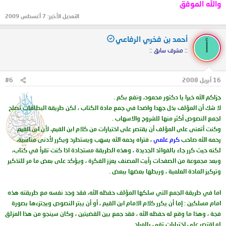
والله الموفق
التعديل الأخير:
7 أغسطس 2009
أحمد بن فخري الرفاعي
أ
:: مشرف سابق ::
16 أبريل 2008
#6
جزاكم الله خيرا يا دكتور محمود، ونفع بكم .
لا شك أن المؤلف بذل جهدا واضحا في جمع مادة الكتاب ، لكن طريقة البطاقات تصلح
لجمع النصوص أكثر منها للشروح والاسهاب .
وكنت أتمنى على المؤلف أن يقتصر على اختيارات من كلام ابن القيم، لأن ابن القيم
رحمه الله صاحب
كرم علمي
، فتراه رحمه الله يسهب ويستطرد ويكرر لأدنى مناسبة،
لكنه حيث كرر جاء بالفوائد الجديدة ، وهذه الطريقة مستجادة اذا كنت تقرأ في كتاب،
وبعد مجموعة من الصفحات رأيت المصنف يعزز الفكرة ، ويؤكد على بعض ما مر للتذكير
وتركيز المادة العلمية ، وربطها بعضها ببعض .
اما في طريقة الجمع التي سلكها المؤلف حفظه الله، فقد وجد نفسه مع طريقته هذه
امام مسلكين : إما أن يكرر كلام الامام ابن القيم ، أو أن يبتر النصوص ويجتزءها بصورة
فجة ، وهذا ما وقع له حفظه الله ، فقد جمع بين القضيتين ، وكان سينجو من هذا المزلق
لو اقتصر على اختيارات تفي بالمراد .