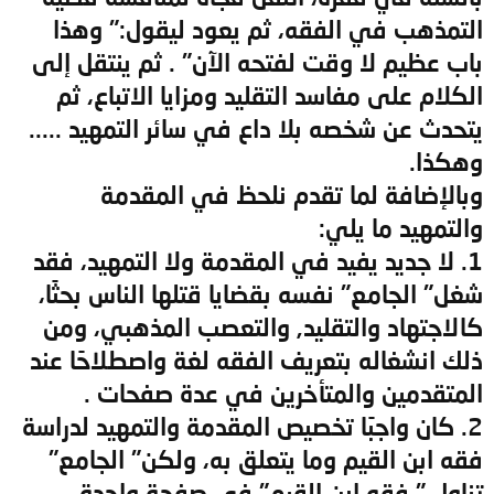
التمذهب في الفقه، ثم يعود ليقول:" وهذا
باب عظيم لا وقت لفتحه الآن" . ثم ينتقل إلى
الكلام على مفاسد التقليد ومزايا الاتباع، ثم
يتحدث عن شخصه بلا داع في سائر التمهيد .....
وهكذا.
وبالإضافة لما تقدم نلحظ في المقدمة
والتمهيد ما يلي:
1. لا جديد يفيد في المقدمة ولا التمهيد، فقد
شغل" الجامع" نفسه بقضايا قتلها الناس بحثًا،
كالاجتهاد والتقليد, والتعصب المذهبي، ومن
ذلك انشغاله بتعريف الفقه لغة واصطلاحًا عند
المتقدمين والمتأخرين في عدة صفحات .
2. كان واجبًا تخصيص المقدمة والتمهيد لدراسة
فقه ابن القيم وما يتعلق به، ولكن" الجامع"
تناول " فقه ابن القيم" في صفحة واحدة .