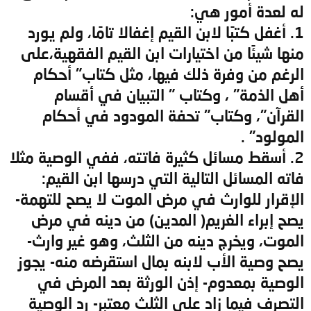
له لعدة أمور هي:
1. أغفل كتبًا لابن القيم إغفالا تامًا، ولم يورد
منها شيئًا من اختيارات ابن القيم الفقهية،على
الرغم من وفرة ذلك فيها، مثل كتاب" أحكام
أهل الذمة" ، وكتاب " التبيان في أقسام
القرآن"، وكتاب" تحفة المودود في أحكام
المولود" .
2. أسقط مسائل كثيرة فاتته، ففي الوصية مثلا
فاته المسائل التالية التي درسها ابن القيم:
الإقرار للوارث في مرض الموت لا يصح للتهمة-
يصح إبراء الغريم( المدين) من دينه في مرض
الموت، ويخرج دينه من الثلث، وهو غير وارث-
يصح وصية الأب لابنه بمال استقرضه منه- يجوز
الوصية بمعدوم- إذن الورثة بعد المرض في
التصرف فيما زاد على الثلث معتبر- رد الوصية