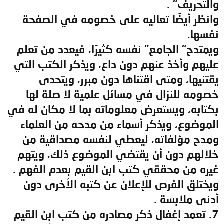
والتحريف" .
وانظر أيضًا تعاليه على خصومه في الصفحة
نفسها.
ويمتدح" الجامع" نفسه كثيرًا، فيعدد من تعلم
عليهم وأخذ عنهم دون داع، ويذكر الكتب التي
يقتنيها، ومتى اقتناها دون مبرر، ويتحدى
خصومه للنزال في مسائل علمية لا صلة لها
بكتابه، ويستعرض معلوماته بما لا مكان له في
الموضوع، ويذكر أسماء من مدحه من العلماء
ومدح مؤلفاته، ليعطي لنفسه مصداقية من
خلالهم دون أن يقتضي الموضوع ذلك، ويتهم
غيره من محققي كتب ابن القيم بعدم الفهم .
ويختلق الفرص للإعلان عن كتبه الأخرى دون
أدنى ملابسة .
7. تعمد إغفال ذكر مصادره من كتب ابن القيم