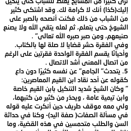
نرى كثيرًا من المشايخ يغلظ للشباب حتى يتخيل
إليك(كذا) أنك لا كرامة لك. وقد اشتكى كثير
من الشباب من ذلك فكنت أنصحه بالصبر على
الشيوخ حتى يتعلم، ثم لعله يتقي الله ولا يصنع
صنيعهم، ومن صبر صبره الله تعالى" .
وفي الفقرة حشر قضايا لا صلة لها بالكتاب.
وأحيانًا يقسم الفقرة الواحدة فقرتين على الرغم
من اتصال المعنى أشد الاتصال .
5. يتحدث" الجامع" عن نفسه كثيرًا دون داع
كقوله عن أحد نقاد ابن القيم المعاصرين:
" وكان الشيخ شديد التنكيل بابن القيم خاصة
وابن تيمية عامة ، ويحذر من كثير من كتبهما،
ولي معه موقف طريف حين أنكرت عليه قوله
في مسألة الصفات( صفة اليد)- وكنا في حداثة
السن والطلب متحمسين في هذه القضية، وما