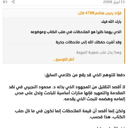
15 أبريل 2008
#3
فؤاد يحيى هاشم;4788 قال:
بارك الله فيك
الذي يهمنا كثيرا هو الملاحظات في صلب الكتاب وموضوعه
وقد أشرت حفظك الله إلى ملاحظات جذرية
وهذا يدل على صعوبة المهمة
أنقر للتوسيع...
مما يدعو طلبة العلم إلى التريث كثيرا أمام هذه المشاريع الكبيرة
والله المستعان.
دفعا للتوهم الذي قد يقع من كلامي السابق:
لا أقصد التقليل من المجهود الذي بذله د. محمود النجيري في نقد
المقدمة والتمهيد فإنها منارات أساسية للباحث وتدل على مدى
إلمامه وهضمه للبحث الذي يقدمه.
ولكن إنما أقصد أن قيمة الملاحظات إنما تكون في ما نال صلب
الكتاب، هذا فحسب.