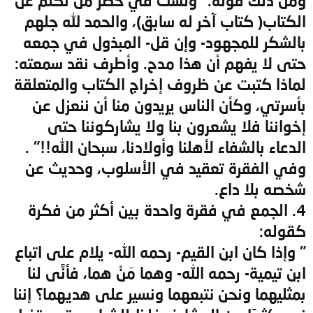
ومن ذلك قوله:" ولست في حصر من تكلم عن
الكتاب( كتاب آخر له سابق)، والحمد لله جلهم
بالشكر للمجهود- وإن قل- المبذول في جمعه
حتى لا يفهم أن هذا مدح. وأطرف نقد سمعته:
لماذا كتبت عن ظروف إخراج الكتاب والمتعلقة
بأسرتي، وكأن الناس يريدون منا أن ننعزل عن
إخواننا فلا يشعرون بنا ولا يشاركوننا حتى
الدعاء بالشفاء لأهلنا وأولادنا، سبحان الله!!" .
وفي الفقرة تعقيد في الأسلوب، وحديث عن
شخصه بلا داع.
4. الجمع في فقرة واحدة بين أكثر من فكرة
كقوله:
" وإذا كان ابن القيم- رحمه الله- يلام على اتباع
ابن تيمية- رحمه الله- وهما مَنْ هما، فأنَّى لنا
بمثليهما ونحن نتبعهما ونسير على هديهما؟ إننا