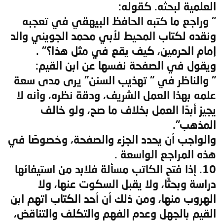
العلمية لبحثه. كقوله:
" وراجع ما كتبه الحافظ البيهقي في تعجبه
ونقده لكتاب المحيط لأبي محمد الجويني والد
إمام الحرمين، كيف يقع في مثل هذا؟" .
ويقول في الصفحة نفسها عن ابن القيم:
" والناظر في " تهذيب السنن" يرى مدى سعة
علمه بهذا العمل الشريف، ودقة نظره، وأنه لا
يجيز أبدًا العمل بخلاف ما صح، ولو خالف
المذهب".
والواجب أن يحدد الجزء والصفحة، وخصوصًا في
هذه المراجع الواسعة .
10. إذا فتح الكاتب مسألة فلابد من استيفائها
دراسة وبحثًا، ولا يقبل السكوت عنها، ولا
الهروب منها، ومن ذلك أن أحد الكتاب اتهم ابن
القيم بالجهل وعدم الفهم والتكلف والتناقض،