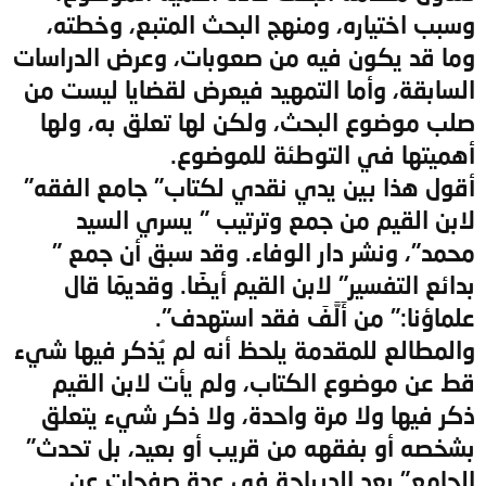
وسبب اختياره، ومنهج البحث المتبع، وخطته،
وما قد يكون فيه من صعوبات، وعرض الدراسات
السابقة، وأما التمهيد فيعرض لقضايا ليست من
صلب موضوع البحث، ولكن لها تعلق به، ولها
أهميتها في التوطئة للموضوع.
أقول هذا بين يدي نقدي لكتاب" جامع الفقه"
لابن القيم من جمع وترتيب " يسري السيد
محمد"، ونشر دار الوفاء. وقد سبق أن جمع "
بدائع التفسير" لابن القيم أيضًا. وقديمًا قال
علماؤنا:" من أَلَّفَ فقد استهدف".
والمطالع للمقدمة يلحظ أنه لم يُذكر فيها شيء
قط عن موضوع الكتاب، ولم يأت لابن القيم
ذكر فيها ولا مرة واحدة، ولا ذكر شيء يتعلق
بشخصه أو بفقهه من قريب أو بعيد، بل تحدث"
الجامع" بعد الديباجة في عدة صفحات عن