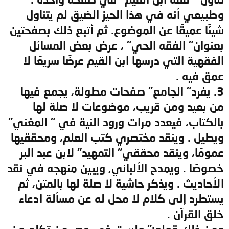
وطبيعي أنه في هذا الحيز الضيق لم يتناول
شيئًا عميقًا عن الموضوع. ثم أتبع ذلك بصفحتين
بعنوان" الفقه الحي" ، عرض بعض المسائل
الفقهية التي درسها ابن القيم عرضًا سريعًا لا
عمق فيه .
3. يفرد" الجامع" صفحات مطولة، يجمع فيها
من بعيد ومن قريب، موضوعات لا صلة لها
بالكتاب، فيعدد مرات ورود النية في " المغني"
ويطيل . وينقد مختصري كتب العلم، ومحققيها
عمومًا، وينقد محققي" التمهيد" لابن عبد البر
خصوصًا . ويمدح الألباني, ويبين منهجه في نقد
الأحاديث . ويذكر حاشية لا صلة لها بالمتن، ثم
يستطرد إلى كلام لا محل له عن مسألة ادعاء
خلق القرآن .