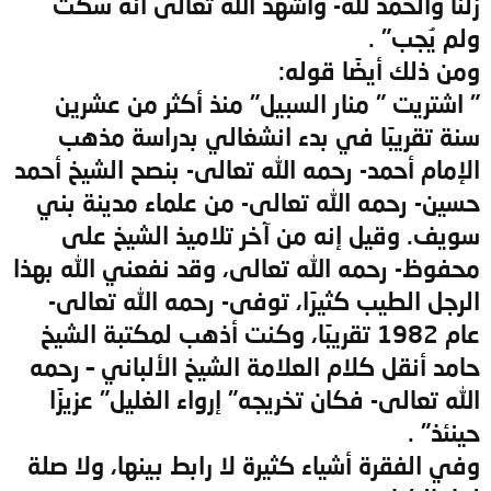
زلنا والحمد لله- وأشهد الله تعالى أنه سكت
ولم يُجب" .
ومن ذلك أيضًا قوله:
" اشتريت " منار السبيل" منذ أكثر من عشرين
سنة تقريبًا في بدء انشغالي بدراسة مذهب
الإمام أحمد- رحمه الله تعالى- بنصح الشيخ أحمد
حسين- رحمه الله تعالى- من علماء مدينة بني
سويف. وقيل إنه من آخر تلاميذ الشيخ على
محفوظ- رحمه الله تعالى، وقد نفعني الله بهذا
الرجل الطيب كثيرًا، توفى- رحمه الله تعالى-
عام 1982 تقريبًا، وكنت أذهب لمكتبة الشيخ
حامد أنقل كلام العلامة الشيخ الألباني – رحمه
الله تعالى- فكان تخريجه" إرواء الغليل" عزيزًا
حينئذ" .
وفي الفقرة أشياء كثيرة لا رابط بينها، ولا صلة