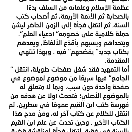
عظمة الإسلام وعلمائه من السلف بدءًا
بالصحابة ثم الأئمة الأربعة، ثم أصحاب كتب
السنة، ثم انتقل فجأة إلى الزمن الحاضر ليشن
حملة كلامية على خصومه" أدعياء العلم"،
ويتحداهم ويسبهم بأقذع الألفاظ, ويعدهم
بكتاب جديد" يفضحهم" فيه . وبهذا تنتهي
المقدمة.
أما التمهيد فقد شغل صفحات طويلة، انتقل "
الجامع" فيها سريعًا من موضوع لموضوع في
صفحة واحدة دون سبب، وبما لا متعلق له
بالموضوع الأصلي؛ فتحدث أولا عن هدفه من
فهرسة كتب ابن القيم عمومًا في سطرين. ثم
انتقل للكلام عن كتاب آخر له، ومَنْ مدح هذا
الكتاب الأخير . وحين تحدث عن علم ابن القيم
بالسنة في فقرة، انتقل فجأة لمناقشة قضية