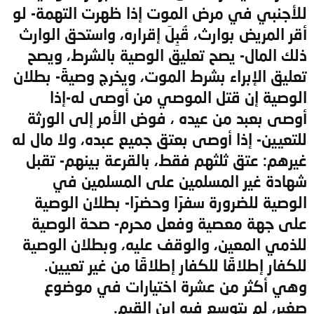
للأجنبي في مرض الموت إذا ظهرت التهمة- لو
أقر المريض بوارث، قُبِلَ إقراره، واستحق الوارث
ذلك المال- يصح تعليق الوصية بالشرط، ويصح
تعليق الإبراء بشرط الموت، ويخرج وصيةً- بطلان
الوصية إن قتل الموصي من أوصى له-إذا
أوصى بعبد من عيده ، فوض الأمر إلى الورثة
للتعيين- إذا أوصى بعتق جميع عبده، ولا مال له
غيرهم: عتق ثلثهم فقط، بالقرعة بينهم- تقبل
شهادة غير المسلمين على المسلمين في
الوصية للضرورة سفرًا وحضرًا- بطلان الوصية
على جهة معصية وفعل محرم- صحة الوصية
للذمي المعين، والوقف عليه، وبطلان الوصية
للكفار إطلاقًا للكفار إطلاقًا من غير تعيين.
وهي أكثر من عشرة اختيارات في موضوع
صغير، لم يتوسع فيه ابن القيم.