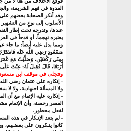
فوقع الاختلاف من هنا لا من ج
القدوة في فهم الشريعة، والجر
وقد أنكر الصحابة بعضهم على ب
الأسلوب إلى نوعٍ من التشهير 
عندها، وتدرجه تحت إطار النقد،
يعتبره تهجماً، أو قدحاً في ال
ومما يدل عليه أيضاً: ما جاء عن عبد الرح
مَسْعُودٍ رَضِي اللَّه عَنْه فَاسْتَرْجَ
بِمِنًى رَكْعَتَيْنِ، وَصَلَّيْتُ مَعَ عُمَر
أَرْبَعًا، قَالَ فَقِيلَ لَهُ: عِبْتَ عَلَى 
وتتجلى في موقف ابن مسعود رض
- إنكاره على عثمان رضي الله 
ولا المسألة اجتهادية، ولا لا ي
- إنكاره عليه الإتمام مع أن 
القصر رخصة، وأن الإتمام مشرو
لفعل محظور.
- لم يتعد الإنـكار في هذه الم
كانوا ينـكرون على بعضـهم، ويخ