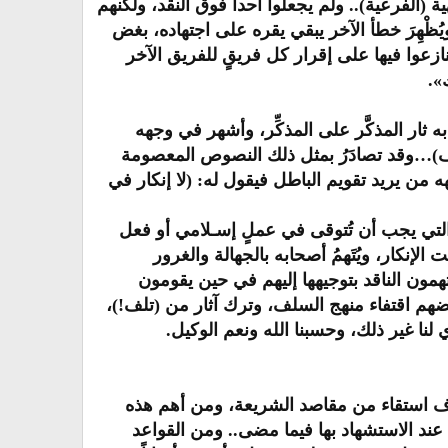
(الفرعية).. ولم يجعلوا أحداً فوق النقد، ولكنهم
ُظْهِرَ خطأ الآخر يبقي يقره على اجتهاده، بغض
زعوا فيها على إقرار كل فريقٍ للفريق الآخر
».
 ثار المذكَّر على المذكِّر، وأشهر في وجهه
خلاف)…وقد تصادَرُ بمثل ذلك النصوص المعصومة
هه من يريد تقويم الباطل فيقول له: (لا إنكار في
اء التي يجب أن تُتوقى في عملٍ إسـلامي أو فعل
الإنكار، ويُتَهمُ أصحابه بالجهالة والغرور
تهمون الناقد بتوجيهها إليهم في حين يقومون
ضهم اقتفاء منهج السلف، وترك آثار من (تلف!)،
لنا غير ذلك، وحسبنا الله ونعم الوكيل.
لاف استقاء من مقاصد الشريعة، ومن أهم هذه
عند الاستشهاد بها فيما مضى.. ومن القواعد