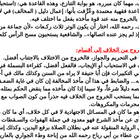
ف، مهما كان مبرره، هو بوابة التنازع، وهذه القاعدة هي: (استح
ة فقهية معتمدة وعُرِّفت بأنها: إعمال دليل ( المخالف) في لازم
 بالخروج منه عند قوة مأخذه بفعل ما اختلف فيه.
، رحمه الله، اختار أن يكون الوتر ثلاث ركـعات «لأن جماعة من
ة إذ لم يجز عنده اتصالها».. والشافعية يستحبون مسح الرأس كل
روج من الخلاف إلى أقسام:
في التحريم والجواز، فالخروج من الاختلاف بالاجتناب أفضل.
 في الاستحباب أو الإيجاب، فالفعل أفضل، كقراءة البسملة في 
 التكبيرات فإن أبا حنيفة لا يراه من السنن وكذلك مالك في أح
... والضابط في هذا أن مأخذ المخالفة إن كان في غاية الضعـف و
نصه دليلاً شرعاً، ولا سيما إذا كان مأخذه مما ينقض الحكم بمثله
مما يستحب الخروج من الخلاف فيه حذراً من كون الصواب مع 
لمحرمات والمكروهات.
و ما كان في المسـائل الاجتهادية لا في كل خلاف، أي ما كان مأ
ى عن مأخذ الشرع فهو معدود في جملة الهفوات والسـقطات لا 
الرواية المنقولة عنه في بطلان الصلاة برفع اليدين، وكذلك إسق
 عن عطاء بن أبي رباح رحمه الله من إباحة وطء الجواري بالعارية