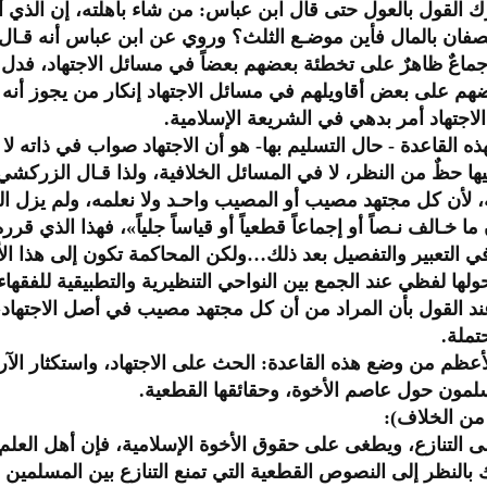
ترك القول بالعول حتى قال ابن عباس: من شاء باهلته، إن الذي
لنصفان بالمال فأين موضـع الثلث؟ وروي عن ابن عباس أنه قـال: ألا
إجماعٌ ظاهرٌ على تخطئة بعضهم بعضاً في مسائل الاجتهاد، فد
م على بعض أقاويلهم في مسائل الاجتهاد إنكار من يجوز أنه م
اجتهاد أمر بدهي في الشريعة الإسلامية.
ذه القاعدة - حال التسليم بها- هو أن الاجتهاد صواب في ذاته لا
يها حظٌ من النظر، لا في المسائل الخلافية، ولذا قـال الزركشي:
يه، لأن كل مجتهد مصيب أو المصيب واحـد ولا نعلمه، ولم يزل ا
 ما خـالف نـصاً أو إجماعاً قطعياً أو قياساً جلياً»، فهذا الذي 
في التعبير والتفصيل بعد ذلك…ولكن المحاكمة تكون إلى هذا ال
لها لفظي عند الجمع بين النواحي التنظيرية والتطبيقية للفقهاء ا
ند القول بأن المراد من أن كل مجتهد مصيب في أصل الاجتهاد، أ
تملة.
الأعظم من وضع هذه القاعدة: الحث على الاجتهاد، واستكثار الآ
سلمون حول عاصم الأخوة، وحقائقها القطعية.
 من الخلاف):
ى التنازع، ويطغى على حقوق الأخوة الإسلامية، فإن أهل العلم ق
بالنظر إلى النصوص القطعية التي تمنع التنازع بين المسلمين و