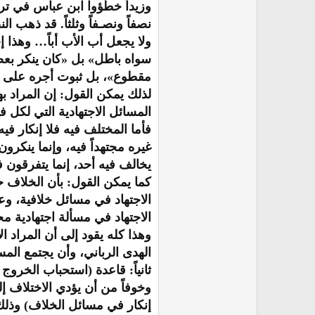
وزيداً خطَّؤوا ابن عباس في 
نصفاً ونصـفاً وثلثاً. قد ذهب ا
ولا يجعل أب الأب أباً… وهذا 
سواه باطل» بل «كان ينكر بعضه
مقطوع»، بل ثبوت أجره على ال
لذلك يمكن القول: إن المراد به
المسائل الاجتهادية التي لكل ف
فأما المختلف فيه فلا إنكار ف
غيره مجتهداً فيه، وإنما ينكرون
يخالف فيه أحد، إنما يتفرقون 
كما يمكن القول: بأن الخلاف حو
الاجتهاد في مسائل خلافية، وع
الاجتهاد في مسألة اجتهادية مح
وهذا كله يقود إلى أن المراد 
الهدى الرباني، وأن يجتمع الم
ثانياً: قاعدة (استحباب الخروج
وخوفاً من أن يؤدي الاختلاف إل
إنكار في مسائل الخلاف) وذلك 