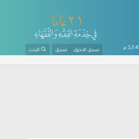
12: م
تسجيل الدخول
تسجيل
البحث