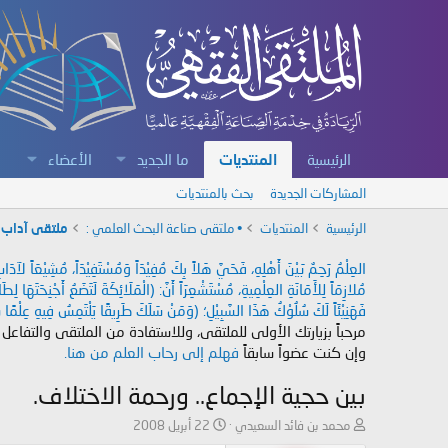
الرئيسية
المنتديات
ما الجديد
الأعضاء
المشاركات الجديدة
بحث بالمنتديات
الرئيسية
المنتديات
• ملتقى صناعة البحث العلمي :
ملتقى آداب ا
العِلْمُ رَحِمٌ بَيْنَ أَهْلِهِ، فَحَيَّ هَلاً بِكَ مُفِيْدَاً وَمُسْتَفِيْدَاً، مُشِيْعَاً لآ
مُلازِمَاً لِلأَمَانَةِ العِلْمِيةِ، مُسْتَشْعِرَاً أَنَّ: (الْمَلَائِكَةَ لَتَضَعُ أَجْنِحَتَهَا لِ
فَهَنِيْئَاً لَكَ سُلُوْكُ هَذَا السَّبِيْلِ؛ (وَمَنْ سَلَكَ طَرِيقًا يَلْتَمِسُ فِيهِ عِلْمًا سَ
مرحباً بزيارتك الأولى للملتقى، وللاستفادة من الملتقى والتفاعل
وإن كنت عضواً سابقاً
فهلم إلى رحاب العلم من هنا.
بين حجية الإجماع.. ورحمة الاختلاف.
ب
ت
محمد بن فائد السعيدي
22 أبريل 2008
ا
ا