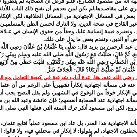
هة أنه من مقصود الشـارع، فلـو فرض أن الصحابة لم ينظروا في
ي على مقاصـدها،لم يكن لمن بعدهم أن يفتح ذلك الباب للأدلة 
عض في المسائل الاجتهادية من المسائل الخلافية، لكن الإنكار 
غير القادح في صحة الدين، ولا التارك لحسن الظن بالمسلميـن
 وتعتبره قيمة إنسانية عليا، وحقاً من حقوق الإنسان في عـلاق
عرض أو الدين، وتقدم بعض ما يدل على ذلك.
من بن يزيد قال: صَلَّى بِنَا عُثْمَانُ بْنُ عَفَّانَ رَضِي اللَّه عَنْه بِمِنًى
عَ، ثُمَّ قَالَ: صَلَّيْتُ مَعَ رَسُولِ اللَّهِ صلى الله عليه وسلم بِمِنًى رَكْعَتَي
َ بْنِ الْخَطَّابِ رَضِي اللَّه عَنْه بِمِنًى رَكْعَتَيْن،ِ فَلَيْتَ حَظِّي مِنْ أَرْبَعِ رَ
عُثْمَانَ ثُمَّ صَلَّيْتُ أَرْبَعًا؟ قَالَ: الْخِلافُ شَرٌّ .
ي الله عنه، هنا، عدة آداب شرعية في كيفية التعامل مع المس
عنه في مسألة اجتهادية إنكاراً تشهيرياً على الرغم من أن عثم
نبغي الإنكار خوفاً من الوقوع في التشهير، ولم يقل النصح يجب أ
المسألة اجتهادية عند الصحابة أنفسهم؛ فإن عائشة وعبد الله بن
ع، لكن ابن مسعود أنكر ترك السنة التي فعلها النبي صلى الله 
سألة الاجتهادية هذا القدر، بل عاد ابن مسعود عملياً فتابع عثما
طئون الاجتهاد، لم يقولوا: لا إنكار في مختلفٍ فيه، ولا قالو