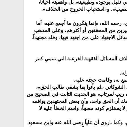
ي تقبل بوجوده وطبيعيته، بل وأهميته أحياناً،
هد مصيب»، و«استحباب الخروج من الخلاف».
 رحمه الله: «إنما ينكرون ما أجمع عليه، أما
كثيرين من المحققين أو أكثرهم، وعلى المذهب
ئل الاجتهاد على من اجتهد فيها، وقلد مجتهداً،
اف المسائل الفقهية الفرعية التي ينتمي كثير
لة.
ع به، وقامت حجته عليه.
ل الشوكاني «لم يأتوا بما يشفي طالب الحق»،
بعده ريب لمرتاب، هو الحديث الثابت في الصحيح من
يدك أن الحق واحد، وأن بعض المجتهدين يوافقه
يستلزم كونه مصيباً، واسم الخطأ عليه لا
م، وكما «روي أن علياً رضي الله عنه وابن مسعود