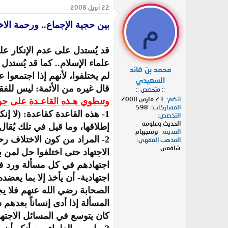
د
ر
22 أبريل 2008
ئ
ي
م
بين حجية الإجماع.. ورحمة الاخ
ا
خ
ل
ا
م
ل
قد يُستدل على عدم الإنكار عل
و
ب
ض
د
علماء الإسلام.. كما قد يُستد
محمد بن فائد
و
ء
لم يختلفوا، لأنهم إذا اجتمعوا
ع
السعيدي
قال غيره من الأئمة: ليس للف
:: متخصص ::
انضم
23 مارس 2008
وتنطوي هـذه القاعـدة على جو
المشاركات
598
1- هذه القاعدة كقاعدة: (لا 
التخصص
الحديث وعلومه
إطلاقها، وما قيل في تلك يُقال
المدينة
برمنجهام
2- المراد من كون الاختلاف ر
المذهب الفقهي
شافعي
الاجتهاد حتى اختلفوا حل لمن ب
اجتهادهم في كل مسألة ورد فيه
اجتهادية- أن يأخذ إلا بما يعضد
الصحابة رضي الله عنهم فلا يج
المسألة إذا أدى إنساناً بعدهم
كان يتوسع في المسائل الاجتها