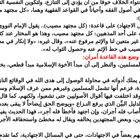
حتواء الخلاف خوفاً من أن يؤدي إلى التنازع، ولتكوين النفسية الت
ً في أصول الفقه وأحياناً في القواعد الفقهية وهما، «كل مجت
:
ل الاجتهاد) على قاعدة: (كل مجتهد مصيب).. يقول الإمام النووي،
أنه على أحد المذهبين: كل مجتهد مصيب، وهذا هو المختار عند 
 متعين لنا والإثم مرفوع عنه»، وقال غيره: «ولا إنكار في مسا
مصيب في حط الإثم عنه وحصول الثواب له».
وضع هذه القاعدة أمران:
مسلمين، والنظر إلى أن مبدأ الأخوة الإسلامية مبدأ قطعي، بخل
 يملك أدواته في محاولة الوصول إلى هدى الله في الوقائع الناز
دة، فزعم أنها تشمل المسلمين وغيرهم ممن عرف الإسلام وسم
 وقد اختلفت فيها أقوال الأصوليين حتى تشعبوا، ولكنهم، كما قا
دليل البيِّن الذي يرفع النـزاع «ويوضح الحق إيضاحاً لا يبقى 
أصاب فله أجران، وإن اجتهد فأخطأ فله أجر»، فهذا الحديث يف
 وبعض المجتهدين يخالفه ويقال له مخطئ واستحقاقه الأجر لا 
هم بعضاً في الاجتهادات، حتى في المسائل الاجتهادية، كما تقد