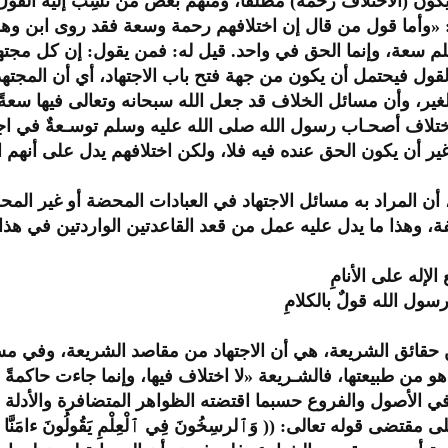
 يكون (الاختلاف رحمة) مطلقاً، ومنهم بعض من نُسِب إليه القول
: «وأما قول من قال إن اختلافهم رحمة وسعة فقد روى ابن و
م سعة، وإنما الحق في واحد. قيل له: فمن يقول: إن كل مجته
القول فيحتمل أن يكون من جهة فتح باب الاجتهاد، أي أن المجت
الغير، وأن مسائل الخلاف قد جعل الله سبحانه وتعالى فيها سعةً
تلاف أصحـاب رسول الله صلى الله عليه وسلم توسـعةٌ في اجته
ر أن يكون الحق عنده فيه فلا، ولكن اختلافهم يدل على أنهم اجت
أن المراد به مسائل الاجتهاد في العبادات المحضة أو غير المح
ة، وهذا ما يدل عليه عمل من قعد القاعدتين الواردتين في هذا
الإله على الأنامِ
ل الله قولٌ بالكلامِ
حقائق الشريعة، هي أن الاجتهاد من مقاصد الشريعة، وفي مسائل
و من طبيعتها، فالشـريعة «لا اختلاف فيها، وإنما جاءت حاكمةً
ي الأصول والفروع حسبما اقتضته الظواهر المتضافرة والأدلة ال