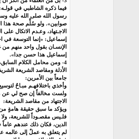
3- بل من العلماء من أنكر أن
فيما ذكره الشاطبي في قولـه
رسول الله صلى الله عليه وسل
صوابين». ولو سُلِّم صحة هذا 
الاجـتهاد، وعـدم الاتكال على 
إسماعيل: «إنما التوسعة في اخ
الإنسـان بقول واحد منهم من غي
إسماعيل هذا حسن جدا».
4- ومن محامل الكلام السابق، 
الأدلة ومقاصد الشريعة الشريف
جامعاً بين الأمرين:
وأخذي باختلافهـم مبـاحٌ لتوسيع 
ولست مخالفاً إن صح لي عن رسو
الاجتهاد من مقاصد الشريعة:
ويؤكد ما سبق حقيقة هامةٍ من 
فلـيس مقصـوداً للشريعة، ولا ه
الدين، فكان ذلك عندهم عاماً ف