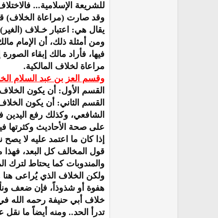
للشريعة الإسلامية... فالاختلا
وقد صارت (مراعاة الخلاف) قاعد
يقال هي: اعتبار خـلاف (الغير)
ومن أمثلة ذلك، أن الإمام مالك
فيها، فأراد مالك إبقاء الصور
مراعاة لخلاف المالكية.
وقسم العز بن عبد السلام الخ
القسم الأول: أن يكون الخلاف 
القسم الثاني: أن يكون الخلاف
الشافعي، وكذلك رفع اليدين في
على صحة الأحاديث وكثرتها فيه
إذا كان ما اعتمد عليه لا يصح 
قول المخالف كل البعد، فهذا 
والمندوبات كما يحتاط لترك ا
ولكن الخلاف الذي يُراعى هنا ه
هفوة أو شذوذاً، فإن ضعف ونأ
خلاف أبي حنيفة رحمه الله في 
تدرأ الحد.. ومنه أيضاً ما نقل