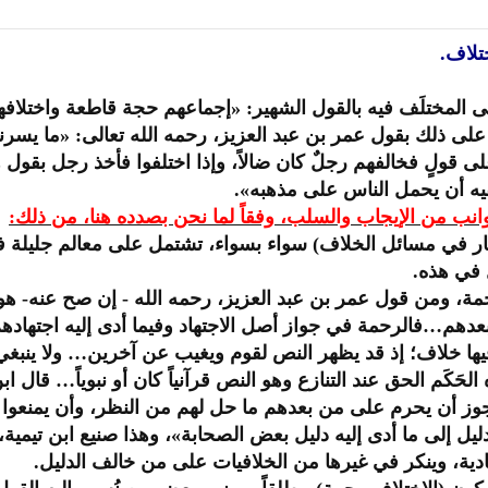
تلاف.
ى المختلَف فيه بالقول الشهير: «إجماعهم حجة قاطعة واختلاف
ل على ذلك بقول عمر بن عبد العزيز، رحمه الله تعالى: «ما ي
 على قولٍ فخالفهم رجلٌ كان ضالاً، وإذا اختلفوا فأخذ رجل بق
قيه أن يحمل الناس على مذهبه».
انب من الإيجاب والسلب، وفقاً لما نحن بصدده هنا، من ذلك:
إنكار في مسائل الخلاف) سواء بسواء، تشتمل على معالم جليلة في
 في هذه.
حمة، ومن قول عمر بن عبد العزيز، رحمه الله - إن صح عنه- هو
عدهم…فالرحمة في جواز أصل الاجتهاد وفيما أدى إليه اجتهادهم ف
ا خلاف؛ إذ قد يظهر النص لقوم ويغيب عن آخرين… ولا ينبغي لأ
ه الحَكَم الحق عند التنازع وهو النص قرآنياً كان أو نبوياً… قال
وز أن يحرم على من بعدهم ما حل لهم من النظر، وأن يمنعوا من
 دليل إلى ما أدى إليه دليل بعض الصحابة»، وهذا صنيع ابن تيمي
دية، وينكر في غيرها من الخلافيات على من خالف الدليل.