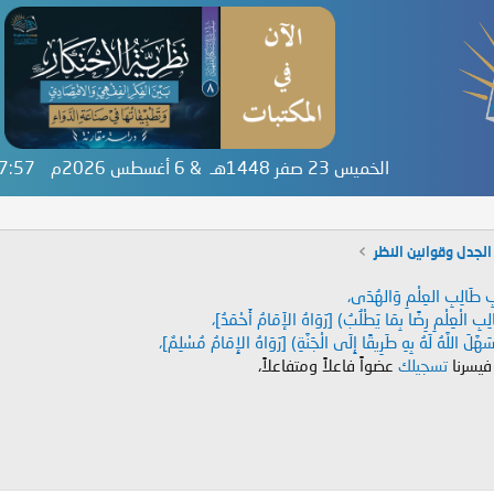
الخميس 23 صفر 1448هـ & 6 أغسطس 2026م
47:58
لجدل وقوانين النظر
دَابِ طَالِبِ العِلْمِ وَالهُدَى،
طَالِبِ الْعِلْمِ رِضًا بِمَا يَطْلُبُ) [رَوَاهُ الإَمَامُ أَحْمَدُ]،
هَّلَ اللَّهُ لَهُ بِهِ طَرِيقًا إِلَى الْجَنَّةِ) [رَوَاهُ الإِمَامُ مُسْلِمٌ]،
 فيسرنا
تسجيلك
عضواً فاعلاً ومتفاعلاً،