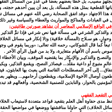
تهدٍ مصيب، بل خطَّأ بعضهم بعضاً في عددٍ من المسائل الفقهية 
اتها القطعية بمثل هذه المسألة، بل بعد أن يبين أحدهم حجته، وي
 هذا الاجتهاد «وقد اتفق الصحابة رضي الله عنهم في مسائل تنا
في العبادات والمناكح والمواريث والعطاء والسياسة وغير ذلك
 في الواقع الإسلامي المعاصر أن نشاهد صورتين طاغيتين:
د والتذكير الشرعي في مسألة فيها نص شرعي فإذا تمَّ التذكير به
ٍ وحوارٍ، هو سـلاح (المسألة خلافية) و(لا إنكار في مسائل ال
ها تبعاً كما قال الشوكاني، رحمه الله تعالى: «وربما يقوم في وج
صوص باسم أن الأفهام متغايرة، ولا بد من قبول الرأي الآخر .
د والنصـح والتذكيـر والإنـكار بما يقتضيه الموقف، وبيان الأخط
ٍ متبوع أو داعية مقلَّد... فيصادَر النصح، ويقمع التذكير، ويكبت 
فاق... إلى آخر المصطلحات القاتمة التي يعبث بها العابثون، في
طعون أوصال الأخوة الإسلامية، ويقطعون أرحامهم... ويظهر بع
ؤمنين بالحوار، والنابذين للصنمية الشخصية، وأفعالهم قد تبدي 
 التقعيد الفقهي
لحظ مدى حفاوة أهل العلم بتقعيد قواعد متعددة لاستيعاب الخ
مسائل الخلاف) التي حاولنا مناقشتها ووضعها في مواضعها الحقة 