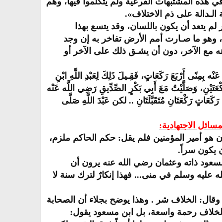
 هذه المشتبهات الفرعية ولم يتكلموا فيها، وهم
الـدالة على ذم الاختلاف».
لم يتعد أن يكون باللسان، وقد يتسع بهذا
، وهو ما صـارت أمم الأرض تفاخر به إن وجد
ته مع الآخر، دون أن يشـق ذلك على الآخر أو
 أَرْبَعَ رَكَعَاتٍ، فَقِـيلَ ذَلِكَ لِعَبْدِ اللَّهِ ابْنِ
ْنِ، وَصَلَّيْتُ مَعَ أَبِي بَكْرٍ الصِّدِّيقِ رَضِي اللَّه عَنْه
كَعَاتٍ رَكْعَتَانِ مُتَقَبَّلَتَانِ .. لكن عَبْدَ اللَّهِ صَلَّى
ائل الاجتهادية:
ان هو أمير المؤمنين فلم يقل: حكم الحاكم ملزم،
ن يكون سراً.
 مسعود ذاته وعثمان رضي الله عنه يرون أن
عليه وسلم في منى... فهذا إنكارٌ لترك سنة لا
ن، وقال: الخلاف شر . وهذا يوضح بجلاء أن الصحابة
ا: الخلاف رحمة واسعة، بل ابن مسعود يقول: