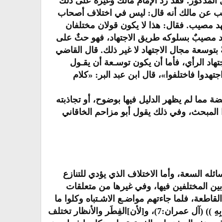
 المذكور؛ فقد رد الإمام مالك وغيره على ذلك
هب عن مالك أنه قال: ليس في اختلاف أصحاب
د مصيب. فقال: هذا لا يكون قولان مختلفان
هد مصيبٌ بسلوكه طريق الاجتهاد، فهو حثٌ على
 بتوسعة مجال الاجتهاد لا غير ذلك. قال القاضي
اد الرأي، فأما أن يكون توسـعة أن يقـول
هدوا فاختلفوا»، قال ابن عبد البر: «كلام
ضة مما لم يظهر الدليل فيها بوضوح، أو تجاذبته
 المبحث، وفي ذلك يقول أبو مزاحم الخاقاني
ه السعة، وأما الاختلاف الذي يؤدي للتنازع
 بين المختلفين فيها، وفي غيرها من متعلقات
قاطعة، فلما جاءتهم مواضـع الاشـتباه وكلوا ما
لم يتعلق به عملٌ إلى عالمه على مقتضى قوله تعالى: (( وَٱلرسِخُونَ فِي ٱلْعِلْمِ يَقُولُونَ ءامَنَّا بِهِ )) (آل عمران:7)، و[لأن]الفِطَر والأنظار تختلف