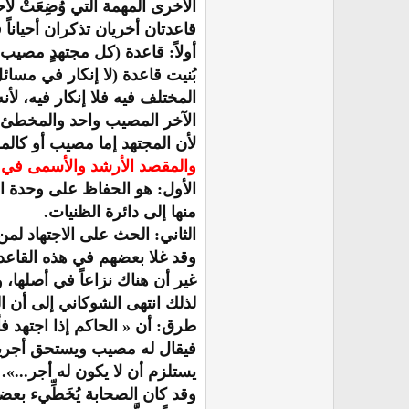
الأخرى المهمة التي وُضِعَتْ لا
قاعدتان أخريان تذكران أحيانا
أولاً: قاعدة (كل مجتهدٍ مصيب)
بُنيت قاعدة (لا إنكار في مسائ
المختلف فيه فلا إنكار فيه، ل
الآخر المصيب واحد والمخطئ غير
لأن المجتهد إما مصيب أو كال
والمقصد الأرشد والأسمى في 
الأول: هو الحفاظ على وحدة ال
منها إلى دائرة الظنيات.
الثاني: الحث على الاجتهاد لمن
وقد غلا بعضهم في هذه القاع
غير أن هناك نزاعاً في أصلها،
لذلك انتهى الشوكاني إلى أن ال
طرق: أن « الحاكم إذا اجتهد ف
فيقال له مصيب ويستحق أجرين،
يستلزم أن لا يكون له أجر...».
وقد كان الصحابة يُخَطِّيء بعض