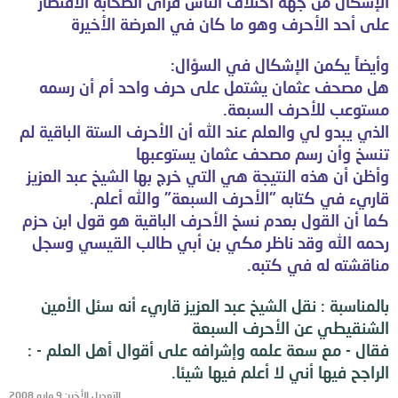
الإشكال من جهة اختلاف الناس فرأى الصحابة الاقتصار
على أحد الأحرف وهو ما كان في العرضة الأخيرة
وأيضاً يكمن الإشكال في السؤال:
هل مصحف عثمان يشتمل على حرف واحد أم أن رسمه
مستوعب للأحرف السبعة.
الذي يبدو لي والعلم عند الله أن الأحرف الستة الباقية لم
تنسخ وأن رسم مصحف عثمان يستوعبها
وأظن أن هذه النتيجة هي التي خرج بها الشيخ عبد العزيز
قاريء في كتابه "الأحرف السبعة" والله أعلم.
كما أن القول بعدم نسخ الأحرف الباقية هو قول ابن حزم
رحمه الله وقد ناظر مكي بن أبي طالب القيسي وسجل
مناقشته له في كتبه.
بالمناسبة : نقل الشيخ عبد العزيز قاريء أنه سئل الأمين
الشنقيطي عن الأحرف السبعة
فقال - مع سعة علمه وإشرافه على أقوال أهل العلم - :
الراجح فيها أني لا أعلم فيها شيئا.
التعديل الأخير:
9 مايو 2008