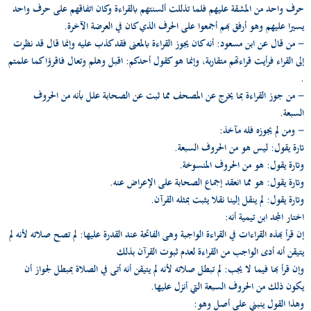
حرف واحد من المشقة عليهم فلما تذللت ألسنتهم بالقراءة وكان اتفاقهم على حرف واحد
يسيرا عليهم وهو أرفق بهم أجمعوا على الحرف الذي كان في العرضة الآخرة.
- من قال عن ابن مسعود: أنه كان يجوز القراءة بالمعنى فقد كذب عليه وإنما قال قد نظرت
إلى القراء فرأيت قراءتهم متقاربة، وإنما هو كقول أحدكم: اقبل وهلم وتعال فاقرؤا كما علمتم
.
- من جوز القراءة بما يخرج عن المصحف مما ثبت عن الصحابة علل بأنه من الحروف
السبعة.
- ومن لم يجوزه فله مآخذ:
تارة يقول: ليس هو من الحروف السبعة.
وتارة يقول: هو من الحروف المنسوخة.
وتارة يقول: هو مما انعقد إجماع الصحابة على الإعراض عنه.
وتارة يقول: لم ينقل إلينا نقلا يثبت بمثله القرآن.
اختار المجد ابن تيمية أنه:
إن قرأ بهذه القراءات في القراءة الواجبة وهى الفاتحة عند القدرة عليها: لم تصح صلاته لأنه لم
يتيقن أنه أدى الواجب من القراءة لعدم ثبوت القرآن بذلك
وإن قرأ بها فيما لا يجب: لم تبطل صلاته لأنه لم يتيقن أنه أتى في الصلاة بمبطل لجواز أن
يكون ذلك من الحروف السبعة التي أنزل عليها.
وهذا القول ينبني على أصل وهو: