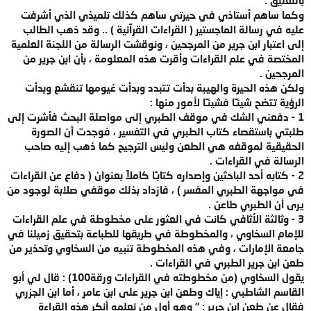
وكما ساهم أستاذي في حيرتي ساهم كذلك تلميذي الذي أشرفت
عليه في رسالة الماجستير ( القراءات القرآنية ) .. وقد ذهب الطالب
إلى اعتبار ابن جرير من المرجحين ، ونوقشت الرسالة من اللجنة العلمية
المختصة في علم القراءات وأقرت هذه المعلومة ، بأن ابن جرير من
المرجحين .
ولكن هذه الحيرة والهيبة بدأت تتبدد وبدأت غيومها تنقشع وبدأت
الرؤية تتضح شيئـًا فشيئـًا لأمور منها :
1 - دفعني الشك في موقف الطبري إلى مواصلة البحث فأشرت إلى
طلبتي باستقصاء كتاب الطبري في التفسير ، فوجدت أن الصورة
الحقيقية لموقفه هي الطعن وليس الترجيح كما ذهب إليه صاحب
الرسالة في القراءات .
2 - كتابه أحد الباحثين وإصداره كتابـًا كاملاً بعنوان ( دفاع عن القراءات
في مواجهة الطبري المفسر ) ، فازداد بذلك موقفي صلابة لوجود من
يرى أن الطبري طاعن .
3 - وثالثة الأثافي كانت في العثور على مخطوطة في علم القراءات
للإمام السخاوي ، والمخطوطة في طريقها للطباعة بتحقيق زميلنا في
جامعة الإمارات ، وفي هذه المخطوطة تنبيه من السخاوي وتحذير من
طعن ابن جرير الطبري في القراءات .
يقول السخاوي (من مخطوطته في القراءات ورقة100) : قال لي أبو
القاسم الشاطبي : إياك وطعن ابن جرير على ابن عامر ، أما ابن الجزري
فقال عن طعن ابن جرير : " وهو أول من نعلمه أنكر هذه القراءة