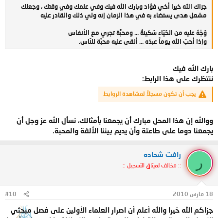
جزاك الله خيرا أخي فؤاد وبارك الله فيك وفي علمك وفي وقتك ، وجعلك
مشعل هدى يستضاء به في هذا الزمان إنه ولي ذلك والقادر عليه
وَجْهٌ عليه من الحَيَاء سَكينةٌ ... ومحبَّة تجري مع الأنفاس
وإذا أحبّ الله يوماً عبدَه ... ألقى عليه محبَّة للنّاس.
بارك الله فيك
ننتظرك على هذا الرابط:
يجب أن تكون مسجلاً لمشاهدة الروابط
ووالله إن هذا المحل مبارك أن يجمعنا بأمثالك، نسأل الله عز وجل أن
يجمعنا دوما على طاعتة وأن يديم بيننا الألفة والمحبة.
رافت شحاده
ر
:: مخالف لميثاق التسجيل ::
18 مارس 2010
#10
جزاكم الله خيرا والله أعلم أن اصرار العلماء الأولين على فصل مبحثي