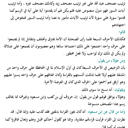
ترتيب مصحف عبد الله على غير ترتيب مصحف زيد وكذلك مصحف غيره ، وأما ترتيب
آيات السور فهو منزل منصوص عليه فلم يكن لهم أن يقدموا آية على آية في الرسم كما
قدموا سورة على سورة لأن ترتيب الآيات مأمور به نصا وأما ترتيب السور فمفوض إلى
اجتهادهم
قالوا:
فكذلك الأحرف السبعة فلما رأى الصحابة أن الأمة تفترق وتختلف وتتقاتل إذا لم يجتمعوا
على حرف واحد اجتمعوا على ذلك اجتماعا سائغا وهم معصومون أن يجتمعوا على ضلالة
ولم يكن في ذلك ترك لواجب ولا فعل محظور .
ومن هؤلاء من يقول:
بأن الترخيص في الأحرف السبعة كان في أول الإسلام لما في المحافظة على حرف واحد من
المشقة عليهم أولا فلما تذللت ألسنتهم بالقراءة وكان اتفاقهم على حرف واحد يسيرا عليهم
وهو أرفق بهم أجمعوا على الحرف الذي كان في العرضة الآخرة.
ويقولون
: أنه نسخ ما سوى ذلك
وهؤلاء يوافق قولهم قول من يقول: إن حروف أبى بن كعب وابن مسعود وغيرهما مما يخالف
رسم هذا المصحف منسوخة
وأما من قال عن ابن مسعود:
أنه كان يجوز القراءة بالمعنى فقد كذب عليه وإنما قال: قد
نظرت إلى القراء فرأيت قراءتهم متقاربة، وإنما هو كقول أحدكم اقبل وهلم وتعال فاقرؤا كما
علمتم أو كما قال.