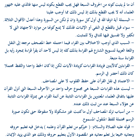
أن ما لم يثبت كونه من الحروف السبعة فهل يجب القطع بكونه ليس منها فالذي عليه جمهور
العلماء أنه لا يجب القطع بذلك إذ ليس ذلك مما أوجب علينا
- البسملة آية انزلها الله في أول كل سورة وان لم تكن من السورة وهذا أعدل الأقوال الثلاثة.
- سواء قيل بالقطع في النفي أو الإثبات فذلك لا يمنع كونها من موارد الاجتهاد التي لا
تكفير ولا تفسيق فيها للنافي ولا للمثبت.
- السبب الذي أوجب الاختلاف بين القراء فيما احتمله خط المصحف مرجعه إلى النقل
واللغة العربية لتسويغ الشارع لهم القراءة بذلك كله إذ ليس لأحد أن يقرأ قراءة بمجرد رأيه بل
القراءة سنة متبعة.
- القراءتين كالآيتين فزيادة القراءات كزيادة الآيات لكن إذا كان الخط واحدا واللفظ محتملا
كان ذلك أحضر في الرسم.
- الاعتماد في نقل القرآن على حفظ القلوب لا على المصاحف.
- ليست هذه القراءات السبعة هي مجموع حرف واحد من الأحرف السبعة التي أنزل القرآن
عليها باتفاق العلماء المعتبرين بل القراءات الثابتة عن أئمة القراء هي بمنزلة القراءات الثابتة
عن هؤلاء السبعة عند من ثبت ذلك عنده.
- من أسباب ترك المصاحف أول ما كتبت غير مشكولة ولا منقوطة حتى تكون صورة
الرسم محتملة للفظ المنقول المسموع.
- قوله عليه الصلاة والسلام: ( خيركم من تعلم القرآن وعلمه ) يدخل فيه تعليم حروفه
ومعانيه جميعا بل تعلم معانيه هو المقصود الأول بتعليم حروفه وذلك هو الذي يزيد الإيمان.