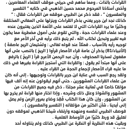
القراءات بالذات ، ومما ساهم في حيرتي موقف العلماء المعاصرين ،
وأخص أستاذنا المرحوم محمد حسين الذهبي في كتابه " التفسير
والمفسرون " ، فقد ذكر عن الطبري موقفه من القراءات فقال : "
كذلك نجد ابن جرير يعني بذكر القراءات وينزلها على المعاني المختلفة
وكثيرًا ما يرد القراءات التي لا تعتمد على الأئمة الذين يعتبرون عنده
وعند علماء القراءات حجة ، والتي تقوم على أصول مضطربة مما يكون
فيه تغيير وتبديل لكتاب الله ، ثم يتبع ذلك برأيه في آخر الأمر مع
توجيه رأيه بالأسباب ، فمثلاً عند قوله تعالى : ولسُليمان الريح عاصفةَ )
(الأنبياء/81) يذكر أن عامة قراء الأمصار قرأوا ( الريحَ ) بالنصب على أنها
مفعول لسخرنا المحذوف ، وأن عبد الرحمن الأعرج قرأ ( الريحُ ) بالرفع
على أنها مبتدأ ثم يقول : والقراءة التي أستجيز القراءة بغيرها في ذلك
ما عليه قراء الأمصار لإجماع الحجة من القراء عليه .
ولقد رجع السبب في عناية ابن جرير بالقراءات وتوجيهها ، إلى أنه كان
من علماء القراءات المشهورين ، حتى أنهم ليقولون عنه إنه ألف فيها
مؤلفـًا خاصـًا في ثمانية عشر مجلدًا ، ذكر فيه جميع القراءات من
المشهور والشواذ وعلل ذلك وشرحه ، وإذا اختار منها قراءة لم يخرج بها
عن المشهور ، وإن كان هذا الكتاب فُقِدَ وضاع بمرور الزمن ولم يصل
إلى أيدينا ، شأن الكثير من مؤلفاته ( التفسير والمفسرون ) .
فوصف الطبري لنفسه ومنهجه وارتضاء شيخنا الذهبي لموقفه دون
تعليق قد ورط كثيرًا من الأوساط العلمية .
وبقيت هذه النظرية أو النظرة عن الطبري كذلك ولم يتناوله أحد
بالتعليق .