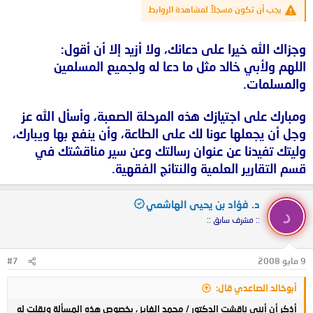
يجب أن تكون مسجلاً لمشاهدة الروابط
وجزاك الله خيرا على دعائك، ولا أزيد إلا أن أقول:
اللهم ولأبي خالد مثل ما دعا له ولجميع المسلمين
والمسلمات.
ومبارك على اجتيازك هذه المرحلة الصعبة، وأسأل الله عز
وجل أن يجعلها عونا لك على الطاعة، وأن ينفع بها ويبارك،
وليتك تفيدنا عن عنوان رسالتك وعن سير مناقشتك في
قسم التقارير العلمية والنتائج الفقهية.
د. فؤاد بن يحيى الهاشمي
د
:: مشرف سابق ::
9 مايو 2008
#7
أبوخالد الصاعدي قال:
أذكر أن أنني ناقشت الدكتور / محمد الفايز ، بخصوص هذه المسألة ونقلت له