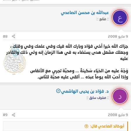
عبدالله بن محسن الصاعدي
ع
:: متابع ::
9 مايو 2008
#8
جزاك الله خيرا أخي فؤاد وبارك الله فيك وفي علمك وفي وقتك ،
وجعلك مشعل هدى يستضاء به في هذا الزمان إنه ولي ذلك والقادر
عليه
وَجْهٌ عليه من الحَيَاء سَكينةٌ ... ومحبَّة تجري مع الأنفاس
وإذا أحبّ الله يوماً عبدَه ... ألقى عليه محبَّة للنّاس.
د. فؤاد بن يحيى الهاشمي
د
:: مشرف سابق ::
9 مايو 2008
#9
أبوخالد الصاعدي قال: