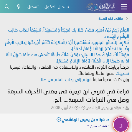
تسجيل الدخول
تسجيل
ملتقى فقه الصلاة
العِلْمُ رَحِمٌ بَيْنَ أَهْلِهِ، فَحَيَّ هَلاً بِكَ مُفِيْدَاً وَمُسْتَفِيْدَاً، مُشِيْعَاً لآدَابِ طَالِبِ
العِلْمِ وَالهُدَى،
مُلازِمَاً لِلأَمَانَةِ العِلْمِيةِ، مُسْتَشْعِرَاً أَنَّ: (الْمَلَائِكَةَ لَتَضَعُ أَجْنِحَتَهَا لِطَالِبِ الْعِلْمِ
رِضًا بِمَا يَطْلُبُ) [رَوَاهُ الإَمَامُ أَحْمَدُ]،
فَهَنِيْئَاً لَكَ سُلُوْكُ هَذَا السَّبِيْلِ؛ (وَمَنْ سَلَكَ طَرِيقًا يَلْتَمِسُ فِيهِ عِلْمًا سَهَّلَ اللَّهُ
لَهُ بِهِ طَرِيقًا إِلَى الْجَنَّةِ) [رَوَاهُ الإِمَامُ مُسْلِمٌ]،
مرحباً بزيارتك الأولى للملتقى، وللاستفادة من الملتقى والتفاعل فيسرنا
تسجيلك
عضواً فاعلاً ومتفاعلاً،
وإن كنت عضواً سابقاً
فهلم إلى رحاب العلم من هنا.
قراءة في فتوى ابن تيمية في معنى الأحرف السبعة
وهل هي القراءات السبعة......الخ.
ب
ت
د. فؤاد بن يحيى الهاشمي
23 أبريل 2008
ا
ا
د
ر
د. فؤاد بن يحيى الهاشمي
د
ئ
ي
:: مشرف سابق ::
ا
خ