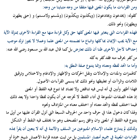
ومن القراءات ما يكون المعنى فيها متفقا من وجه متباينا من وجه:
كقوله
: (يخدعون ويخادعون) (ويكذبون ويكذّبون) (ولمستم ولامستم) و (حتى يطهرن
ويطهرن) ونحو ذلك.
فهذه القراءات التي يتغاير فيها المعنى كلها حق وكل قراءة منها مع القراءة الأخرى بمنزلة الآية
مع الآية يجب الإيمان بها كلها واتباع ما تضمنته من المعنى علما وعملا لا يجوز ترك موجب
إحداهما لأجل الأخرى ظنا أن ذلك تعارض
بل كما قال عبد الله بن مسعود رضي الله عنه:
من كفر بحرف منه فقد كفر به كله
وأما ما اتحد لفظه ومعناه وإنما يتنوع صفة النطق به:
كالهمزات والمدات والإمالات ونقل الحركات والإظهار والإدغام والاختلاس وترقيق
اللامات والراآت أو تغليظها ونحو ذلك مما يسمى القرآءات الأصول.
فهذا أظهر وأبين في أنه ليس فيه تناقض ولا تضاد مما تنوع فيه اللفظ أو المعنى
إذ هذه الصفات المتنوعة في أداء اللفظ لا تخرجه عن أن يكون لفظا واحدا ولا يعد ذلك
فيما اختلف لفظه واتحد معناه أو اختلف معناه من المترادف ونحوه
ولهذا كان دخول هذا في حرف واحد من الحروف السبعة التي أنزل القرآن عليها من أولى ما
يتنوع فيه اللفظ أو المعنى وان وافق رسم المصحف وهو ما يختلف فيه النقط أو الشكل
ولذلك لم يتنازع علماء الإسلام المتبوعين من السلف والأئمة في أنه لا يتعين أن يقرأ بهذه
القراءات المعينة في جميع أمصار المسلمين
بل من ثبت عنده قراءة الأعمش شيخ حمزة أو