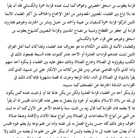
قراءة يعقوب بن اسحق الحضرمي ونحوهما كما ثبت عنده قراءة حمزة والكسائي فله أن يقرأ
بها بلا نزاع بين العلماء المعتبرين المعدودين من أهل الإجماع والخلاف بل أكثر العلماء الأئمة
الذين أدركوا قراءة حمزة كسفيان بن عيينة وأحمد بن حنبل وبشر بن الحارث وغيرهم يختارون
قراءة أبى جعفر بن القعقاع وشيبة بن نصاح المدنيين وقراءة البصريين كشيوخ يعقوب بن
اسحق وغيرهم على قراء حمزة والكسائي.
وللعلماء الأئمة في ذلك من الكلام ما هو معروف عند العلماء ولهذا كان أئمة أهل العراق
الذين ثبتت عندهم قراءات العشرة أو الأحد عشر كثبوت هذه السبعة يجمعون ذلك في
الكتب ويقرؤونه في الصلاة وخارج الصلاة وذلك متفق عليه بين العلماء لم ينكره أحد منهم
وأما الذي ذكره القاضي عياض ومن نقل من كلامه من الإنكار على ابن شنبوذ الذي كان
يقرأ بالشواذ في الصلاة في أثناء المائة الرابعة وجرت له قصة مشهورة فإنما كان ذلك في
القراءات الشاذة الخارجة عن المصحف كما سنبينه.
ولم ينكر أحد من العلماء قراءة العشرة ولكن من يكن عالما بها أو لم تثبت عنده كمن يكون
في بلد من بلاد الإسلام بالمغرب أو غيره ولم يتصل به بعض هذه القراءات فليس له أن يقرأ
بما لا يعلمه فان القراءة كما قال زيد بن ثابت سنة يأخذها الآخر عن الأول كما أن ما ثبت
عن النبي من أنواع الاستفتاحات في الصلاة ومن أنواع صفة الأذان والإقامة وصفة صلاة
الخوف وغير ذلك كله حسن يشرع العمل به لمن علمه وأما من علم نوعا ولم يعلم غيره فليس
له أن يعدل عما علمه الى ما لم يعلمه وليس له أن ينكر على من علم ما لم يعلمه من ذلك ولا