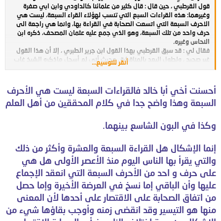
قول القرطبي ، حين قال : قال كثير من علمائنا كالداودي وابن ابي صفرة
وغيرهما: هذه القراءات السبع التي تنسب لهؤلاء القراء السبعة، ليست هي
الاحرف السبعة التي اتسعت الصحابة في القراءة بها، وانما هي راجعة الى
حرف واحد من تلك السبعة، وهو الذي جمع عليه عثمان المصحف، ذكره ابن
النحاس وغيره.
فقال لي : قد سبق القرطبي بهذا القول ابن جرير الطبري ، إلا أن هذا القول
غير صحيح ، ولطول البعد بالمناقشة ، وحيث أني لم أسجل ماذكره الشيخ غاب
أنقر للتوسيع...
مستنده ، فلو تكرمت علينا ببحث لهذا المسألة ، وجزاك الله خيرا .
أحسنت أخي أبا خالد فالقراءات السبعة ليست هي الأحرف
السبعة وهذا واضح جدا في كلام المحققين من أهل العلم
وكذا في البون الشاسع بينهما.
إنما الإشكال هل القراءة السبعة والعشرة وأكثر من ذلك
والتي يقرأ بها الناس اليوم منذ الأعصر الأولى هل هي
على حرف و احد من الأحرف السبعة التي انعقد الإجماع
عليها وأن الباقي إما نسخ في العرضة الأخيرة وإما حصل
من اتفاق الصحابة على الاقتصار على أحدها لأن المعنى
منها هو التيسير وقد انقضى زمنه وأوجب بقاؤها شيء من