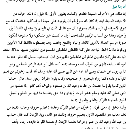
أما إذا قيل:
إن ذلك هي الأحرف السبعة فظاهر وكذلك بطريق الأولى إذا قيل إن ذلك حرف من
الأحرف السبعة فإنه إذا كان قد سوغ لهم أن يقرؤوه على سبعة أحرف كلها شاف كاف مع
تنوع الأحرف في الرسم فلأن يسوغ ذلك مع اتفاق ذلك في الرسم وتنوعه في اللفظ أولى
وأحرى وهذا من أسباب تركهم المصاحف أول ما كتبت غير مشكولة ولا منقوطة لتكون
صورة الرسم محتملة للأمرين كالتاء والياء والفتح والضم وهم يضبطون باللفظ كلا الأمرين
ويكون دلالة الخط الواحد على كلا اللفظين المنقولين المسموعين المتلوين شبيها بدلالة اللفظ
الواحد على كلا المعنيين المنقولين المعقولين المفهومين فان أصحاب رسول الله تلقوا عنه ما
أمره الله بتبليغه إليهم من القرآن لفظه ومعناه جميعا كما قال أبو عبد الرحمن السلمي وهو
الذي روى عن عثمان رضي الله عنه عن النبي صلى الله عليه وسلم أنه قال: (خيركم من تعلم
القرآن وعلمه) كما رواه البخاري في صحيحه وكان يقرئ القرآن أربعين سنة. قال: حدثنا
الذين كانوا يقرؤننا عثمان بن عفان وعبد الله بن مسعود وغيرهما أنهم كانوا إذا تعلموا من
النبي صلى الله عليه وسلم عشر آيات لم يجاوزوها حتى يتعلموا ما فيها من العلم والعمل
قالوا: فتعلمنا القرآن والعلم والعمل جميعا .
ولهذا دخل في معنى قوله: ( خيركم من تعلم القرآن وعلمه ) تعليم حروفه ومعانيه جميعا بل
تعلم معانيه هو المقصود الأول بتعليم حروفه وذلك هو الذي يزيد الإيمان كما قال جندب
بن عبد الله وعبد الله بن عمر وغيرهما تعلمنا الإيمان ثم تعلمنا القرآن فازددنا إيمانا وأنتم