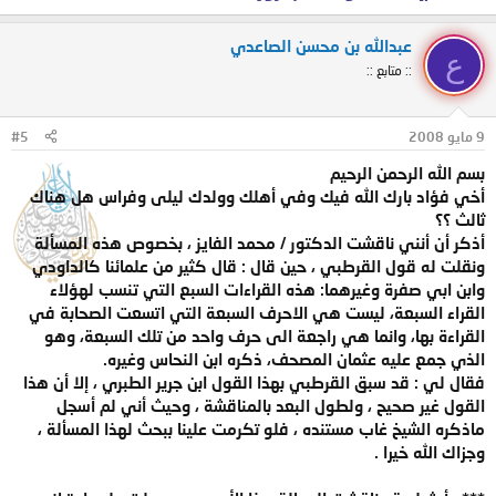
عبدالله بن محسن الصاعدي
ع
:: متابع ::
9 مايو 2008
#5
بسم الله الرحمن الرحيم
أخي فؤاد بارك الله فيك وفي أهلك وولدك ليلى وفراس هل هناك
ثالث ؟؟
أذكر أن أنني ناقشت الدكتور / محمد الفايز ، بخصوص هذه المسألة
ونقلت له قول القرطبي ، حين قال : قال كثير من علمائنا كالداودي
وابن ابي صفرة وغيرهما: هذه القراءات السبع التي تنسب لهؤلاء
القراء السبعة، ليست هي الاحرف السبعة التي اتسعت الصحابة في
القراءة بها، وانما هي راجعة الى حرف واحد من تلك السبعة، وهو
الذي جمع عليه عثمان المصحف، ذكره ابن النحاس وغيره.
فقال لي : قد سبق القرطبي بهذا القول ابن جرير الطبري ، إلا أن هذا
القول غير صحيح ، ولطول البعد بالمناقشة ، وحيث أني لم أسجل
ماذكره الشيخ غاب مستنده ، فلو تكرمت علينا ببحث لهذا المسألة ،
وجزاك الله خيرا .