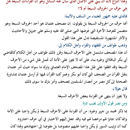
وهذا النزاع لابد أن يبني على الأصل الذي سأل عنه السائل وهو أن القراءات السبعة هل
هي حرف من الحروف السبعة أم لا؟
فالذي عليه جمهور العلماء من السلف والأئمة
:
أنها حرف من الحروف السبعة بل يقولون: إن مصحف عثمان هو أحد الحروف السبعة وهو
متضمن للعرضة الآخرة التي عرضها النبي صلى الله عليه وسلم على جبريل والأحاديث
والآثار المشهورة المستفيضة تدل على هذا القول.
وذهب طوائف من الفقهاء والقراء وأهل الكلام إلى:
أن هذا المصحف مشتمل على الأحرف السبعة وقرر ذلك طوائف من أهل الكلام كالقاضي
أبى بكر الباقلاني وغيره بناء على أنه لا يجوز على الأمة أن تهمل نقل شيء من الأحرف
السبعة وقد اتفقوا على نقل هذا المصحف الإمام العثماني وترك ما سواه حيث أمر عثمان
بنقل القرآن من الصحف التي كان أبو بكر وعمر كتبا القرآن فيها ثم أرسل عثمان بمشاورة
الصحابة إلى كل مصر من أمصار المسلمين بمصحف وأمر بترك ما سوى ذلك
قال هؤلاء:
ولا يجوز أن ينهى عن القراءة ببعض الأحرف السبعة.
ومن نصر قول الأولين يجيب تارة:
بما ذكر محمد بن جرير وغيره
: من أن القراءة على الأحرف السبعة لم يكن واجبا على الأمة
وإنما كان جائزا لهم مرخصا لهم فيه وقد جعل إليهم الاختيار في أي حرف اختاروه.
كما أن ترتيب السور لم يكن واجبا عليهم منصوصا بل مفوضا إلى اجتهادهم ولهذا كان