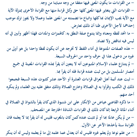
- من القراءات ما يكون المعنى فيها متفقا من وجه متباينا من وجه.
- القراءات التي يتغاير فيها المعنى كلها حق وكل قراءة منها مع القراءة الأخرى بمنزلة الآية
مع الآية يجب الإيمان بها كلها واتباع ما تضمنته من المعنى علما وعملا ولا يجوز ترك موجب
إحداهما لأجل الأخرى ظنا أن ذلك تعارض.
- ما اتحد لفظه ومعناه وإنما يتنوع صفة النطق به: كالهمزات والمدات فهذا أظهر وأبين في أنه
ليس فيه تناقض ولا تضاد.
- هذه الصفات المتنوعة في أداء اللفظ لا تخرجه عن أن يكون لفظا واحدا بل هو أولى من
غيره من دخول هذا في حرف واحد من الحروف السبعة.
- لم يتنازع علماء الإسلام المتبوعين أنه لا يتعين أن يقرأ بهذه القراءات المعينة في جميع
أمصار المسلمين بل من ثبت عنده قراءة فله أن يقرأ بها.
- ثبت عند أئمة أهل العراق قراءات العشرة أو الأحد عشر كثبوت هذه السبعة فجمعوا
ذلك في الكتب وقرأوا به في الصلاة وخارج الصلاة وذلك متفق عليه بين العلماء ولم ينكره
أحد منهم.
- ما ذكره القاضي عياض من الإنكار على ابن شنبوذ الذي كان يقرأ بالشواذ في الصلاة في
أثناء المائة الرابعة إنما كان ذلك في القراءات الشاذة الخارجة عن المصحف.
- من لم يكن عالما بها أو لم تثبت عنده كمن كان بالمغرب فليس له أن يقرأ بما لا يعلمه فان
القراءة سنة يأخذها الآخر عن الأول.
- من علم نوعا ولم يعلم غيره فليس له أن يعدل عما علمه إلى ما لم يعلمه وليس له أن ينكر