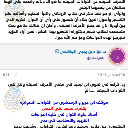
الاحرف السبعة عن القراءات السبعة ما هو الا دلالة واضحه على أنهما
يختلفان عن بعضهما البعض
والرأي الراجح كما ذكر في كتاب الزرقاني والنبأ العظيم وأساتذة علم
التفسير وأصول الدين يكاد أن يتمحور على رأي أن القرآن الكريم الذي
بين أيدينا الان قد جمع الأحرف السبعه ، وأظن ان هنالك مناهج بحث
متخصصه لطلاب قسم دكتوراه التفسير بهذا العلم ، فمن أراد المزيد
فليرجع لهذه الدراسات وجزاكم الله خيرا.
د. فؤاد بن يحيى الهاشمي
د
:: مشرف سابق ::
30 أغسطس 2014
#11
رد: قراءة في فتوى ابن تيمية في معنى الأحرف السبعة وهل هي
القراءات السبعة......الخ.
موقف ابن جرير و الزمخشري من
القراءآت المتواترة
بقلم/د.محمد علي الحسن
أستاذ علوم القرآن في كلية الدراسات
العربية والإسلامية في دبي
المفسرون بين طاعن ومرجح ومدافع عن القراءات ، وشرعت بذكر