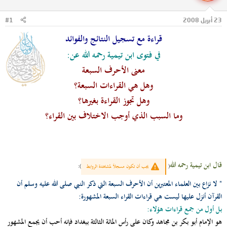
ل
ا
م
ل
23 أبريل 2008
#1
و
ب
ض
د
قراءة مع تسجيل النتائج والفوائد
و
ء
ع
في
فتوى ابن تيمية رحمه الله عن:
معنى الأحرف السبعة
وهل هي القراءات السبعة؟
وهل تجوز القراءة بغيرها؟
وما السبب الذي أوجب الاختلاف بين القراء؟
قال ابن تيمية رحمه الله
(
يجب أن تكون مسجلاً لمشاهدة الروابط
)
:
" لا نزاع بين العلماء المعتبرين أن الأحرف السبعة التي ذكر النبي صلى الله عليه وسلم أن
القرآن أنزل عليها ليست هي قراءات القراء السبعة المشهورة:
بل أول من جمع قراءات هؤلاء:
هو الإمام أبو بكر بن مجاهد وكان على رأس المائة الثالثة ببغداد فإنه أحب أن يجمع المشهور