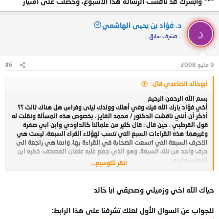
*** وأبشرك قد ناقشت الرسالة هذا الأسبوع، وحصلت على امتياز
د. فؤاد بن يحيى الهاشمي
د
:: مشرف سابق ::
9 مايو 2008
#6
أبوخالد الصاعدي قال:
بسم الله الرحمن الرحيم
أخي فؤاد بارك الله فيك وفي أهلك وولدك ليلى وفراس هل هناك ثالث ؟؟
أذكر أن أنني ناقشت الدكتور / محمد الفايز ، بخصوص هذه المسألة ونقلت له
قول القرطبي ، حين قال : قال كثير من علمائنا كالداودي وابن ابي صفرة
وغيرهما: هذه القراءات السبع التي تنسب لهؤلاء القراء السبعة، ليست هي
الاحرف السبعة التي اتسعت الصحابة في القراءة بها، وانما هي راجعة الى
حرف واحد من تلك السبعة، وهو الذي جمع عليه عثمان المصحف، ذكره ابن
النحاس وغيره.
أنقر للتوسيع...
فقال لي : قد سبق القرطبي بهذا القول ابن جرير الطبري ، إلا أن هذا القول
غير صحيح ، ولطول البعد بالمناقشة ، وحيث أني لم أسجل ماذكره الشيخ غاب
مستنده ، فلو تكرمت علينا ببحث لهذا المسألة ، وجزاك الله خيرا .
حياك الله أخي وزميلي وصديقي أبا خالد
*** وأبشرك قد ناقشت الرسالة هذا الأسبوع، وحصلت على امتياز
للجواب عن السؤال الأول لعلك تشرفنا على هذا الرابط: