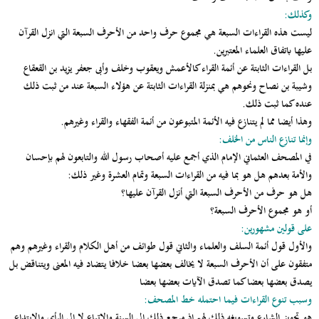
وكذلك:
ليست هذه القراءات السبعة هي مجموع حرف واحد من الأحرف السبعة التي انزل القرآن
عليها باتفاق العلماء المعتبرين.
بل القراءات الثابتة عن أئمة القراء كالأعمش ويعقوب وخلف وأبى جعفر يزيد بن القعقاع
وشيبة بن نصاح ونحوهم هي بمنزلة القراءات الثابتة عن هؤلاء السبعة عند من ثبت ذلك
عنده كما ثبت ذلك.
وهذا أيضا مما لم يتنازع فيه الأئمة المتبوعون من أئمة الفقهاء والقراء وغيرهم.
وإنما تنازع الناس من الخلف:
في المصحف العثماني الإمام الذي أجمع عليه أصحاب رسول الله والتابعون لهم بإحسان
والأمة بعدهم هل هو بما فيه من القراءات السبعة وتمام العشرة وغير ذلك:
هل هو حرف من الأحرف السبعة التي أنزل القرآن عليها؟
أو هو مجموع الأحرف السبعة؟
على قولين مشهورين:
والأول قول أئمة السلف والعلماء والثاني قول طوائف من أهل الكلام والقراء وغيرهم وهم
متفقون على أن الأحرف السبعة لا يخالف بعضها بعضا خلافا يتضاد فيه المعنى ويتناقض بل
يصدق بعضها بعضا كما تصدق الآيات بعضها بعضا
وسبب تنوع القراءات فيما احتمله خط المصحف:
هو تجويز الشارع وتسويغه ذلك لهم إذ مرجع ذلك إلى السنة والاتباع لا إلى الرأي والابتداع