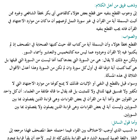
وذهب فريق من أهل الكلام:
إلى وجوب القطع بنفيه حتى قطع بعض هؤلاء كالقاضي أبى بكر بخطأ الشافعي وغيره ممن
أثبت البسملة آية من القرآن في غير سورة النمل لزعمهم أن ما كان من موارد الاجتهاد في
القرآن فانه يجب القطع بنفيه
والصواب:
القطع بخطأ هؤلاء وأن البسملة آية من كتاب الله حيث كتبها الصحابة في المصحف إذ لم
يكتبوا فيه إلا القرآن وجردوه عما ليس منه كالتخميس والتعشير وأسماء السور.
ولكن مع ذلك لا يقال: هي من السورة التي بعدها كما أنها ليست من السورة التي قبلها بل
هي كما كتبت آية انزلها الله في أول كل سورة وان لم تكن من السورة وهذا أعدل الأقوال
الثلاثة في هذه المسألة.
وسواء قيل بالقطع في النفي أو الإثبات فذلك لا يمنع كونها من موارد الاجتهاد التي لا
تكفير ولا تفسيق فيها للنافي ولا للمثبت بل قد يقال ما قاله طائفة من العلماء: أن كل واحد
من القولين حق وأنها آية من القرآن في بعض القراءات وهي قراءة الذين يفصلون بها بين
السورتين وليست آية في بعض القراءات وهى قراءة الذين يصلون ولا يفصلون بها بين
السورتين.
وأما قول السائل:
ما السبب الذي أوجب الاختلاف بين القراء فيما احتمله خط المصحف فهذا مرجعه إلى
النقل واللغة العربية لتسويغ الشارع لهم القراءة بذلك كله إذ ليس لأحد أن يقرأ قراءة بمجرد