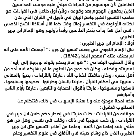
الطاعنين لأن موقفهم من القراءات مبنيٌ عليه موقف المدافعين
الذين يدفعون الهجوم بعد وقوعه ، ولأن أول طاعن في القراءات هو
صاحب التفسير الكبير جامع البيان في تأويل آي القرآن الذي كان
لكتابه الأولوية في التفسير زمانـًا وفنـًا كما قال أستاذنا الشيخ الذهبي
، فمن أجل هذا بدأت بذكر الطاعنين وأبدأ بأولهم وهو الإمام ابن جرير
الطبري
أولاً : الإمام ابن جرير الطبري :
قال الإمام النووي في وصف تفسير ابن جرير : " أجمعت الأمة على أنه
لم يصنف مثله "(معجم البلدان18/42) .
وقال الخطيب البغدادي : " هو إمام يحكم بقوله ،ويرجع إلى رأيه ؛
لمعرفته وفضله ، وكان قد جمع من العلوم ما لم يشاركه فيه أحد من
أهل عصره ، وكان حافظـًا لكتاب الله ، عارفـًا بالقراءات ، بصيرًا بالمعاني
، فقيهـًا في أحكام القرآن ، عارفـًا بالسنن وطرقها ، صحيحها وسقيمها ،
ناسخها ومنسوخها ، عارفـًا بأقوال الصحابة والتابعين ، عارفـًا بأيام الناس
وأخبارهم .
هذه لمحة موجزة عنه ولا يعنينا الإسهاب في ذلك، فنتكلم عن
المطلوب فنقول :
موقفه من القراءات : كنت متريثـًا في إصدار حكم طعن ابن جرير في
القراءات ، بل كنت متهيبـًا في ذلك ، وقلت في نفسي وهل من هو
مثلي ينقد إمامـًا من الأئمة ، وعَلَمـًا من أعلام التفسير مثل ابن جرير
الطبري الذي ذاع وشاع صيته في الآفاق في علوم التفسير وعلم