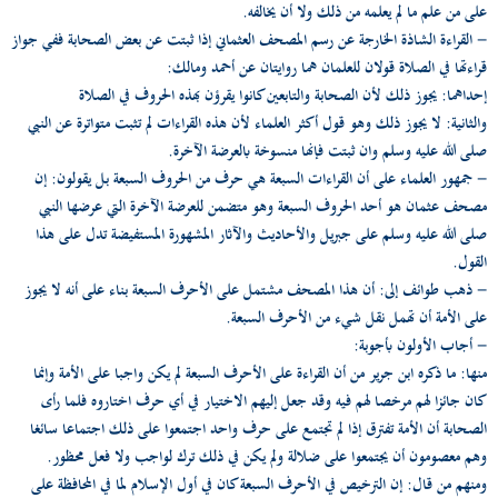
على من علم ما لم يعلمه من ذلك ولا أن يخالفه.
- القراءة الشاذة الخارجة عن رسم المصحف العثماني إذا ثبتت عن بعض الصحابة ففي جواز
قراءتها في الصلاة قولان للعلمان هما روايتان عن أحمد ومالك:
إحداهما: يجوز ذلك لأن الصحابة والتابعين كانوا يقرؤن بهذه الحروف في الصلاة
والثانية: لا يجوز ذلك وهو قول أكثر العلماء لأن هذه القراءات لم تثبت متواترة عن النبي
صلى الله عليه وسلم وان ثبتت فإنها منسوخة بالعرضة الآخرة.
- جمهور العلماء على أن القراءات السبعة هي حرف من الحروف السبعة بل يقولون: إن
مصحف عثمان هو أحد الحروف السبعة وهو متضمن للعرضة الآخرة التي عرضها النبي
صلى الله عليه وسلم على جبريل والأحاديث والآثار المشهورة المستفيضة تدل على هذا
القول.
- ذهب طوائف إلى: أن هذا المصحف مشتمل على الأحرف السبعة بناء على أنه لا يجوز
على الأمة أن تهمل نقل شيء من الأحرف السبعة.
- أجاب الأولون بأجوبة:
منها: ما ذكره ابن جرير من أن القراءة على الأحرف السبعة لم يكن واجبا على الأمة وإنما
كان جائزا لهم مرخصا لهم فيه وقد جعل إليهم الاختيار في أي حرف اختاروه فلما رأى
الصحابة أن الأمة تفترق إذا لم تجتمع على حرف واحد اجتمعوا على ذلك اجتماعا سائغا
وهم معصومون أن يجتمعوا على ضلالة ولم يكن في ذلك ترك لواجب ولا فعل محظور.
ومنهم من قال: إن الترخيص في الأحرف السبعة كان في أول الإسلام لما في المحافظة على