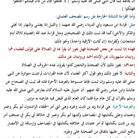
أن يخالفه كما قال النبي صلى الله عليه وسلم: ( لا تختلفوا فإن من كان قبلكم اختلفوا
فهلكوا )
وأما القراءة الشاذة الخارجة عن رسم المصحف العثماني:
مثل:
قراءة ابن مسعود وأبي الدرداء رضي الله عنهما ( والليل إذا يغشى والنهار إذا تجلى
والذكر والأنثى) كما قد ثبت ذلك في الصحيحين ومثل قراءة عبد الله (فصيام ثلاثة أيام
متتابعات) وكقراءته (إن كانت الأزقية واحدة) ونحو ذلك
فهذه إذا ثبتت عن بعض الصحابة فهل يجوز أن يقرأ بها في الصلاة على قولين للعلماء هما
روايتان مشهورتان عن الإمام أحمد وروايتان عن مالك:
إحداهما:
يجوز ذلك لأن الصحابة والتابعين كانوا يقرؤن بهذه الحروف في الصلاة
والثانية:
لا يجوز ذلك وهو قول أكثر العلماء لأن هذه القراءات لم تثبت متواترة عن النبي
صلى الله عليه وسلم وإن ثبتت فإنها منسوخة بالعرضة الآخرة فانه قد ثبت في الصحاح عن
عائشة وابن عباس رضي الله عنهم: أن جبريل عليه السلام كان يعارض النبي صلى الله عليه
وسلم بالقرآن في كل عام مرة فلما كان العام الذي قبض فيه عارضه به مرتين.
والعرضة الآخرة:
هي قراءة زيد بن ثابت وغيره وهى التي أمر الخلفاء الراشدون أبو بكر وعمر
وعثمان وعلى بكتابتها في المصاحف وكتبها أبو بكر وعمر في خلافة أبى بكر في صحف أمر
زيد بن ثابت بكتابتها ثم أمر عثمان في خلافته بكتابتها في المصاحف وإرسالها إلى الأمصار
وجمع الناس عليها باتفاق من الصحابة على وغيره.