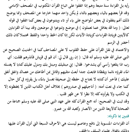
رأيه بل القراءة سنة متبعة وهم إذا اتفقوا على اتباع القرآن المكتوب في المصحف الإمامي
وقد قرأ بعضهم بالياء وبعضهم بالتاء لم يكن واحد منهما خارجا عن المصحف ومما يوضح
ذلك أنهم يتفقون في بعض المواضع على ياء أو تاء ويتنوعون في بعض كما اتفقوا في قوله
تعالى: ( وما الله بغافل عما تعملون ) في موضع وتنوعوا في موضعين وقد بينا أن القراءتين
كالآيتين فزيادة القراءات كزيادة الآيات لكن إذا كان الخط واحدا واللفظ محتملا كان ذلك
أحضر في الرسم
والاعتماد في نقل القرآن على حفظ القلوب لا على المصاحف كما في الحديث الصحيح عن
النبي صلى الله عليه وسلم أنه قال: ( إن ربى قال لي: أن قم في قريش فأنذرهم فقلت: أي
رب اذا يثلغوا رأسي أي يشدخوا. فقال: إني مبتليك ومبتل بك ومنزل عليك كتابا لا يغسله
الماء تقرؤه نائما ويقظانا فابعث جندا أبعث مثليهم وقاتل بمن أطاعك من عصاك وانفق أنفق
عليك ) فأخبر أن كتابه لا يحتاج في حفظه إلى صحيفة تغسل بالماء بل يقرؤه في كل حال
كما جاء في نعت أمته: ( أناجيلهم في صدروهم ) بخلاف أهل الكتاب الذين لا يحفظونه إلا
في الكتب ولا يقرأونه كله إلا نظرا لا عن ظهر قلب .
وقد ثبت في الصحيح: أنه جمع القرآن كله على عهد النبي صلى الله عليه وسلم جماعة من
الصحابة كالأربعة الذين من الأنصار وكعبد الله بن عمرو.
فتبين بما ذكرناه:
أن القراءات المنسوبة إلى نافع وعاصم ليست هي الأحرف السبعة التي أنزل القرآن عليها
وذلك باتفاق علماء السلف والخلف