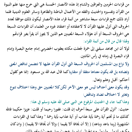
من قراءات الحرمين والعراقين والشام إذ هذه الأمصار الخمسة هي التي خرج منها علم النبوة
من القرآن وتفسيره والحديث والفقه من الأعمال الباطنة والظاهرة وسائر العلوم الدينية فلما
أراد ذلك جمع قراءات سبعة مشاهير من أئمة قراء هذه الأمصار ليكون ذلك موافقا لعدد
الحروف التي أنزل عليها القرآن لا لاعتقاده أو اعتقاد غيره من العلماء أن القراءات السبعة
هي الحروف السبعة أو أن هؤلاء السبعة المعينين هم الذين لا يجوز أن يقرأ بغير قراءتهم
ولهذا قال من قال من أئمة القراء:
لولا أن ابن مجاهد سبقني إلى حمزة لجعلت مكانه يعقوب الحضرمي إمام جامع البصرة وإمام
قراء البصرة في زمانه في رأس المائتين.
ولا نزاع بين المسلمين أن الحروف السبعة التي أنزل القرآن عليها لا تتضمن تناقض المعنى
وتضاده بل قد يكون معناها متفقا أو متقاربا
كما قال عبد الله بن مسعود :إنما هو كقول
أحدكم: أقبل وهلم وتعال.
وقد يكون معنى أحدهما ليس هو معنى الآخر لكن كلا المعنيين حق وهذا اختلاف تنوع
وتغاير لا اختلاف تضاد وتناقض:
وهذا كما جاء في الحديث المرفوع عن النبي صلى الله عليه وسلم في هذا:
حديث: "أنزل القرآن على سبعة أحرف إن قلت: غفورا رحيما أو قلت: عزيزا حكيما فالله
كذلك ما لم تختم آية رحمة بآية عذاب أو آية عذاب بآية رحمة " وهذا كما في القراءات
المشهورة (ربنا باعد وباعد) ( إلا أن يَخافا ألا يقيما ) وإلا أن يُخافا الا يقيما) ( وان كان
مكرهم لتزول. وليزول منه الجبال ) (و بل عجبتَ وبل عجبتُ) ونحو ذلك