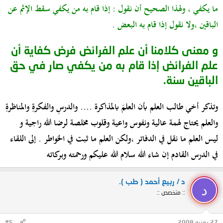
ما يكفي ، ولهذا الصحيح أن نقول : إذا قام به من يكفي سقط الإثم عن
الباقين ،ولا نقول إذا قام به البعض .
و معنى كلامنا أن علم الفرائض فرض كفاية أن
علم الفرائض إذا قام به من يكفي صار في حق
الباقين سنة
.
وتذكر
أخي طالب العلم بأن العلمَ بالمذاكرة .... والدرسِ والفكرةِ والمناظرةِ
والعلم يحتاج لهمة عالية ونفوس واعية وقلوب مخلصة لرضا الله راجية
و
ليس العلم ما نقل في الدفاتر ،ولكن العلم ما ثبت في الخواطر
. إلى اللقاء
في الدرس القادم إن شاء الله سلام الله عليكم ورحمته وبركاته
د / ربيع أحمد ( طب ).
د
:: متخصص ::
27 يونيو 2008
#5