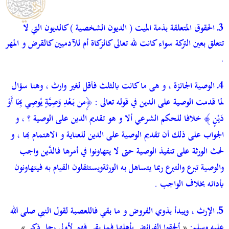
3ـ الحقوق المتعلقة بذمة الميت ( الديون الشخصية ) كالديون التي لا
تتعلق بعين التركة سواء كانت لله تعالى كالزكاة أم للآدميين كالقرض و المهر
.
4ـ الوصية الجائزة ، و هى ما كانت بالثلث فأقل لغير وارث ، وهنا سؤال
لما قدمت الوصية على الدين في قوله تعالى :
﴿
ِمن بَعْدِ وَصِيَّةٍ يُوصِي بِهَا أَوْ
دَيْنٍ
﴾ خلافا للحكم الشرعي ألا و هو تقديم الدين على الوصية ؟ ، و
الجواب على ذلك أن تقديم الوصية على الدين للعناية و الاهتمام بها ، و
لحث الورثة على تنفيذ الوصية حتى لا يتهاونوا في أمرها فا
لدَّين واجب
والوصية تبرع والتبرع ربما يتساهل به الورثة
ويستثقلون القيام به فيتهاونون
بأدائه بخلاف الواجب
.
5ـ الإرث ،
ويبدأ بذوي الفروض و ما بقي فاللعصبة لقول النبي صلى الله
عليه وسلم:
«
ألحقوا الفرائض بأهلها فما بقي فهو لأولى رجل ذكر
»