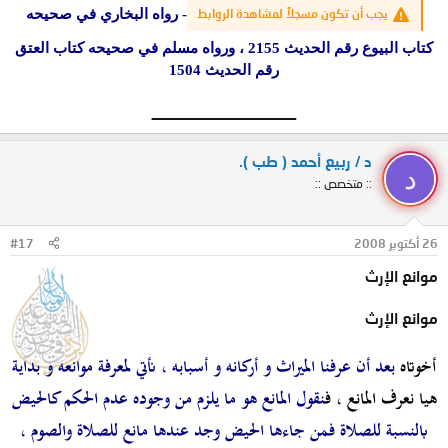
-
رواه البخاري في صحيحه
يجب أن تكون مسجلاً لمشاهدة الروابط
كتاب البيوع رقم الحديث 2155 ، ورواه مسلم في صحيحه كتاب العتق
رقم الحديث 1504
__________________​
د / ربيع أحمد ( طب ).
د
:: متخصص ::
26 أكتوبر 2008
#17
موانع الإرث
موانع الإرث
أخوتاه
بعد أن عرفنا الميراث و أركانه و أسبابه ، نأتي لمعرفة موانعه و بداية
هيا نعرف المانع ، ف
نقول
المانع هو ما يلزم من وجوده عدم الحكم كالحيض
بالنسبة للصلاة فمن جاءها الحيض وجد عندها مانع للصلاة والصوم ،