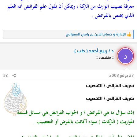
معرفة نصيب الوارث من التركة ، ويمكن أن نقول علم الفرائض أنه العلم
الذي يختص بالفرائض .
الإدارة
و
حسام الدين بن رامي السعراتي
ا
ل
ت
د / ربيع أحمد ( طب ).
ف
د
ا
:: متخصص ::
ع
ل
ا
ت
27 يونيو 2008
#2
:
تعريف الفرائض / التعصيب
تعريف الفرائض / التعصيب
إذن سؤال ما هي الفرائض ؟ و الجواب الفرائض هي مسائل قسمة
المواريث ( التركات ) سواء أكانت بالفرض أو التعصيب .