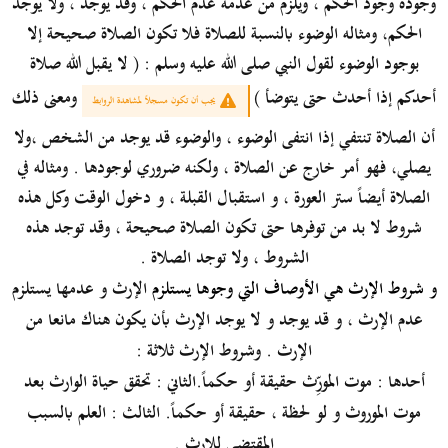
وجوده وجود الحكم ، ويلزم من عدمه عدم الحكم ، وقد يوجد ، ولا يوجد
الحكم، ومثاله الوضوء بالنسبة للصلاة فلا تكون الصلاة صحيحة إلا
بوجود الوضوء لقول النبي صلى الله عليه وسلم : ( لا يقبل الله صلاة
أحدكم إذا أحدث حتى يتوضأ )
ومعنى ذلك
يجب أن تكون مسجلاً لمشاهدة الروابط
أن الصلاة تنتفي إذا انتفى الوضوء ، والوضوء قد يوجد من الشخص ،ولا
يصلي، فهو أمر خارج عن الصلاة ، ولكنه ضروري لوجودها . ومثاله في
الصلاة أيضاً ستر العورة ، و استقبال القبلة ، و دخول الوقت وكل هذه
شروط لا بد من توفرها حتى تكون الصلاة صحيحة ، وقد توجد هذه
الشروط ، ولا توجد الصلاة .
و شروط الإرث هي الأوصاف التي وجوها يستلزم
الإرث و عدمها يستلزم
عدم الإرث ، و قد يوجد و لا يوجد الإرث بأن يكون هناك مانعا من
الإرث .
وشروط الإرث ثلاثة :
أحدها : موت المورِّث حقيقة أو حكماً.
الثاني : تحقق حياة الوارث بعد
موت الموروث و لو لحظة ، حقيقة أو حكماً. الثالث : العلم بالسبب
المقتضي للإرث .