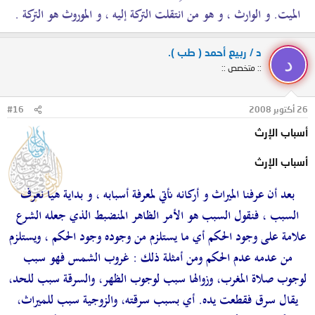
الميت. و الوارث ، و هو من انتقلت التركة إليه ، و الموروث هو التركة .
د / ربيع أحمد ( طب ).
د
:: متخصص ::
26 أكتوبر 2008
#16
أسباب الإرث
أسباب الإرث
بعد أن
عرفنا الميراث و أركانه نأتي لمعرفة أسبابه ، و بداية
هيا نعرف
السبب ، فنقول
السبب هو الأمر الظاهر المنضبط الذي جعله الشرع
علامة على وجود الحكم أي ما يستلزم من وجوده وجود الحكم ، ويستلزم
من عدمه عدم الحكم ومن أمثلة ذلك : غروب الشمس فهو سبب
لوجوب صلاة المغرب، وزوالها سبب لوجوب الظهر، والسرقة سبب للحد،
يقال سرق فقطعت يده. أي بسبب سرقته، والزوجية سبب للميراث،