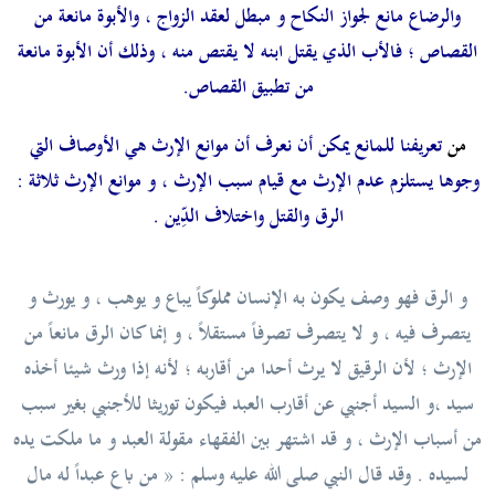
والرضاع مانع لجواز النكاح و مبطل لعقد الزواج ، والأبوة مانعة من
القصاص ؛ فالأب الذي يقتل ابنه لا يقتص منه ، وذلك أن الأبوة مانعة
من تطبيق القصاص.
من
تعريفنا للمانع يمكن أن نعرف أن موانع الإرث هي الأوصاف التي
وجوها يستلزم عدم الإرث مع قيام سبب الإرث ، و
موانع الإرث ثلاثة :
الرق والقتل واختلاف الدِّين .
و الرق فهو وصف يكون به الإنسان مملوكاً يباع و يوهب ، و يورث و
يتصرف فيه ، و لا يتصرف تصرفاً مستقلاً ، و إنما كان الرق مانعاً من
الإرث ؛
لأن الرقيق لا يرث أحدا من أقاربه ؛ لأنه إذا ورث شيئا أخذه
سيد ،و السيد أجنبي عن أقارب العبد فيكون توريثا للأجنبي بغير سبب
من أسباب الإرث ، و قد
اشتهر بين الفقهاء مقولة العبد و ما ملكت يده
لسيده . وقد قال
النبي صلى الله عليه وسلم :
«
من باع عبداً له مال