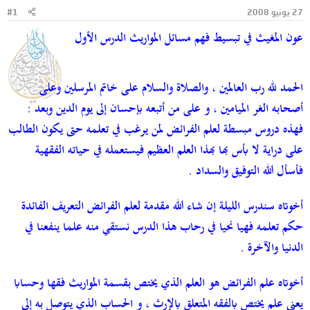
و
ب
27 يونيو 2008
#1
ض
د
عون المغيث في تبسيط فهم مسائل المواريث الدرس الأول
و
ء
ع
الحمد لله رب العالمين ، والصلاة والسلام على خاتم المرسلين وعلى
أصحابه الغر الميامين ، و على من أتبعه بإحسان إلى يوم الدين وبعد :
فهذه دروس مبسطة لعلم الفرائض لمن يرغب في تعلمه حتى يكون الطالب
على دراية لا بأس بها بهذا العلم العظيم فيستعمله في حياته الفقهية
فأسأل الله التوفيق والسداد .
أخوتاه سندرس الليلة إن شاء الله مقدمة لعلم الفرائض التعريف الفائدة
حكم تعلمه فهيا نحيا في رحاب هذا الدرس نستقي منه علما ينفعنا في
الدنيا والآخرة .
أخوتاه علم الفرائض هو العلم الذي يختص بقسمة المواريث فقها وحسابا
يعني علم يختص بالفقه المتعلق بالإرث ، و الحساب الذي يتوصل به إلى