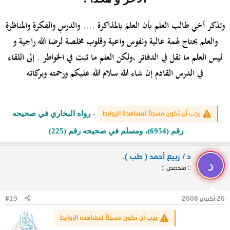
وتذكر
أخي طالب العلم بأن العلمَ بالمذاكرة .... والدرسِ والفكرةِ والمناظرةِ
والعلم يحتاج لهمة عالية ونفوس واعية وقلوب مخلصة لرضا الله راجية
و
ليس العلم ما نقل في الدفاتر ،ولكن العلم ما ثبت في الخواطر
. إلى اللقاء
في الدرس القادم إن شاء الله سلام الله عليكم ورحمته وبركاته
- رواه البخاري في صحيحه
يجب أن تكون مسجلاً لمشاهدة الروابط
رقم (6954)، ومسلم في صحيحه رقم (225)
د / ربيع أحمد ( طب ).
د
:: متخصص ::
26 أكتوبر 2008
#19
يجب أن تكون مسجلاً لمشاهدة الروابط