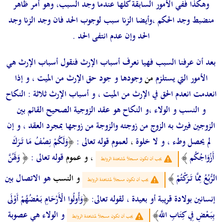
وهكذا ففي الأمور السابقة كلها عندما وجد السبب، وهو أمر ظاهر
منضبط وجد الحكم
،وأيضا
الزنا سبب لوجوب الحد فان وجد الزنا
وجد
الحد وإن عدم
انتفى الحد
.
بعد أن عرفنا السبب فهيا نعرف أسباب الإرث فنقول أسباب الإرث هي
الأمور التي يستلزم
من
وجودها و جود حق الإرث من الميت ، و إذا
انعدمت انعدم الحق في الإرث من الميت ، و أسباب الإرث ثلاثة : النكاح
و النسب و الولاء
،و النكاح هو عقد الزوجية الصحيح القائم بين
الزوجين فيرث به الزوج من زوجته والزوجة من زوجها بمجرد العقد ، و إن
لم يحصل وطء ، و لا خلوة
،
لعموم قوله تعالى :
﴿
وَلَكُمْ نِصْفُ مَا تَرَكَ
أَزْوَاجُكُم
﴾
، و عموم
قوله تعالى :
﴿
وَلَهُنَّ
يجب أن تكون مسجلاً لمشاهدة الروابط
الرُّبُعُ مِمَّا تَرَكْتُمْ
﴾
و النسب
هو الاتصال بين
يجب أن تكون مسجلاً لمشاهدة الروابط
إنسانين بولادة قريبة أو بعيدة ، لقوله تعالى:
﴿
وَأُولُوا الْأَرْحَامِ بَعْضُهُمْ أَوْلَى
بِبَعْضٍ فِي كِتَابِ اللَّه
﴾
و الولاء هي عصوبة
يجب أن تكون مسجلاً لمشاهدة الروابط