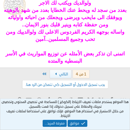
ولوالديك ويكتب لك الاجر
بعدد من سجد له ويحط عنك الخطايا بعدد من شهد بالوهيته
ويوفقك الى مايحب ويرضى ويجعلك من احبائه واوليائه
ومن حفظة كتابه وينير قلبك بنور الايمان..
واساله بوجهه الكريم الفردوس الاعلى لك ولوالدييك ومن
تحب وجميع المسلمين..آمين
اتمنى ان تذكر بعض الأمثله عن توزيع المواريث في الأسر
البسطيه والمتده
الاخير
1 من 4
التالي
يجب تسجيل الدخول أو التسجيل كي تتمكن من الرد هنا.
X
فيسبوك
Bluesky
LinkedIn
Reddit
Pinterest
Tumblr
WhatsApp
الرابط
البريد الإلكتروني
شارك:
هذا الموقع يستخدم ملفات تعريف الارتباط (الكوكيز ) للمساعدة في تخصيص المحتوى وتخصيص
تجربتك والحفاظ على تسجيل دخولك إذا قمت بالتسجيل.
من خلال الاستمرار في استخدام هذا الموقع، فإنك توافق على استخدامنا لملفات تعريف
ملتقى فقه المواريث، وقسمة التركات
الارتباط.
موافق
معرفة المزيد...
Arabic