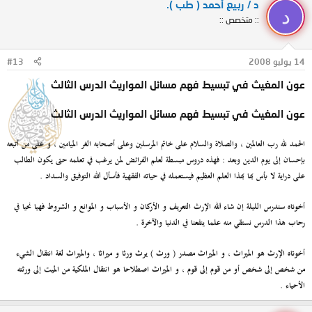
د / ربيع أحمد ( طب ).
د
:: متخصص ::
14 يوليو 2008
#13
عون المغيث في تبسيط فهم مسائل المواريث الدرس الثالث
عون المغيث في تبسيط فهم مسائل المواريث الدرس الثالث
الحمد لله رب العالمين ، والصلاة والسلام على خاتم المرسلين وعلى أصحابه الغر الميامين ، و على من أتبعه
بإحسان إلى يوم الدين وبعد : فهذه دروس مبسطة لعلم الفرائض لمن يرغب في تعلمه حتى يكون الطالب
على دراية لا بأس بها بهذا العلم العظيم فيستعمله في حياته الفقهية فأسأل الله التوفيق والسداد .
أخوتاه سندرس الليلة إن شاء الله الإرث التعريف و الأركان و الأسباب و الموانع و الشروط فهيا نحيا في
رحاب هذا الدرس نستقي منه علما ينفعنا في الدنيا والآخرة .
أخوتاه الإرث هو الميراث ، و الميراث مصدر ( ورث ) يرث ورثا و ميراثا ، والميراث لغة انتقال الشيء
من شخص إلى شخص أو من قوم إلى قوم ، و الميراث اصطلاحا هو انتقال الملكية من الميت إلى ورثته
الأحياء .