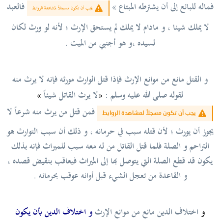
فماله للبائع إلى أن يشترطه المبتاع
»
فالعبد
يجب أن تكون مسجلاً لمشاهدة الروابط
لا يملك شيئا ،
و مادام لا يملك لم يستحق الإرث ؛ لأنه لو ورث لكان
لسيده ،و هو أجنبي من الميت .
و القتل مانع من موانع الإرث فإذا قتل الوارث مورثه فإنه لا يرث منه
لقوله
صلى الله عليه وسلم :
«
لا يرث القاتل شيئاً
»
فمن قتل من يرث منه شرعاً لا
يجب أن تكون مسجلاً لمشاهدة الروابط
يجوز أن يورث ؛ لأن قتله سبب في حرمانه ، و ذلك أن سبب التوارث هو
التراحم و الصلة فلما قتل القاتل من له معه سبب للميراث فإنه بذلك
يكون قد قطع الصلة التي يتوصل بها إلى الميراث فيعاقب بنقيض قصده ،
و القاعدة من تعجل الشيء قبل أوانه عوقب بحرمانه .
و
اختلاف الدين مانع من موانع الإرث
و اختلاف الدين بأن يكون