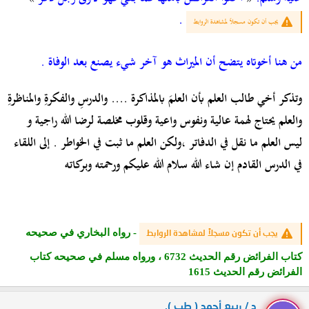
.
يجب أن تكون مسجلاً لمشاهدة الروابط
من هنا أخوتاه يتضح أن الميراث هو آخر شيء يصنع بعد الوفاة .
وتذكر
أخي طالب العلم بأن العلمَ بالمذاكرة .... والدرسِ والفكرةِ والمناظرةِ
والعلم يحتاج لهمة عالية ونفوس واعية وقلوب مخلصة لرضا الله راجية
و
ليس العلم ما نقل في الدفاتر ،ولكن العلم ما ثبت في الخواطر
. إلى اللقاء
في الدرس القادم إن شاء الله سلام الله عليكم ورحمته وبركاته
- رواه البخاري في صحيحه
يجب أن تكون مسجلاً لمشاهدة الروابط
كتاب الفرائض رقم الحديث 6732 ، ورواه مسلم في صحيحه كتاب
الفرائض رقم الحديث 1615
د / ربيع أحمد ( طب ).