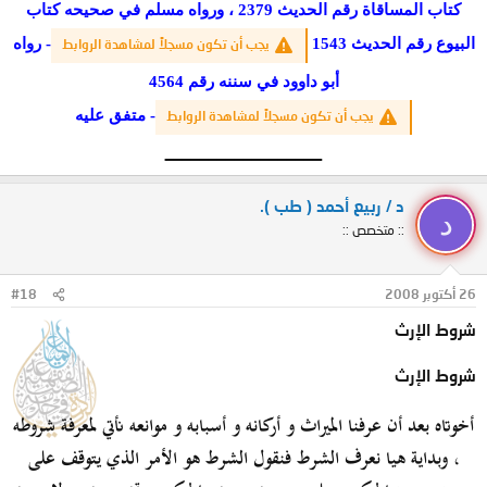
كتاب المساقاة رقم الحديث 2379 ، ورواه مسلم في صحيحه كتاب
البيوع رقم الحديث 1543
-
رواه
يجب أن تكون مسجلاً لمشاهدة الروابط
أبو داوود في سننه رقم 4564
- متفق عليه
يجب أن تكون مسجلاً لمشاهدة الروابط
__________________​
د / ربيع أحمد ( طب ).
د
:: متخصص ::
26 أكتوبر 2008
#18
شروط الإرث
شروط الإرث
أخوتاه
بعد أن عرفنا الميراث و أركانه و أسبابه و موانعه نأتي لمعرفة شروطه
، وبداية هيا نعرف الشرط فنقول الشرط هو الأمر الذي يتوقف على