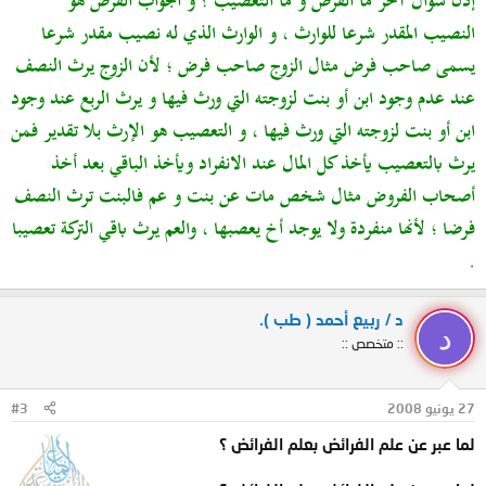
إذن سؤال آخر ما الفرض و ما التعصيب ؟ و الجواب الفرض هو
النصيب المقدر شرعا للوارث ، و الوارث الذي له نصيب مقدر شرعا
يسمى صاحب فرض مثال الزوج صاحب فرض ؛ لأن الزوج يرث النصف
عند عدم وجود ابن أو بنت لزوجته التي ورث فيها و يرث الربع عند وجود
ابن أو بنت لزوجته التي ورث فيها ، و التعصيب هو الإرث بلا تقدير فمن
يرث بالتعصيب يأخذ كل المال عند الانفراد ويأخذ الباقي بعد أخذ
أصحاب الفروض مثال شخص مات عن بنت و عم فالبنت ترث النصف
فرضا ؛ لأنها منفردة ولا يوجد أخ يعصبها ، والعم يرث باقي التركة تعصيبا
.
د / ربيع أحمد ( طب ).
د
:: متخصص ::
27 يونيو 2008
#3
لما عبر عن علم الفرائض بعلم الفرائض ؟