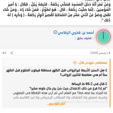
وَعَنْ عُمَرَ أَنَّهُ دَخَلَ الْمَسْجِدَ فَصَلَّى رَكْعَةً ، فَتَبِعَهُ رَجُلٌ ، فَقَالَ : يَا أَمِيرَ
الْمُؤْمِنِينَ ، إنَّمَا صَلَّيْتَ رَكْعَةً ، قَالَ : هُوَ تَطَوُّعٌ ، فَمَنْ شَاءَ زَادَ ، وَمَنْ شَاءَ
نَقَصَ وَصَحَّ عَنْ اثْنَيْ عَشَرَ مِنْ الصَّحَابَةِ تَقْصِيرُ الْوِتْرِ رَكْعَةً ، ( وَكُرِهَ ) لَهُ
ذَلِكَ ".
أحمد بن فخري الرفاعي
أ
:: مشرف سابق ::
4 ديسمبر 2008
#2
مصطفى مهدى قال:
1-هل السنن الأربعة غيرالرواتب قبل الظهر مستقلة فيكون التطوع قبل الظهر
ستاً أم هي متضمنة للاثنين الرواتب؟
2-قال فى 2-96 ط.الرسالة:
"ثم إذا فرغ من ذلك الاعتدال حيث سُنّ يخر حال كونه مكبرا"
ما المراد بما تحته خط؟ مع العلم أني لم أرى هذه اللفظة فى المنتهى
وشرحه لمنصور ولا الكشاف ولا المطالب للرحيباني ولا ابن القاسم على
الروض إلا أن أكون غفلت عنهاوالله أعلم.
أنقر للتوسيع...
3-قال فى المطالب 2-114"( وَمَنْ صَلَّى ) فَرْضَهُ ( مُطْلَقًا ) ، أَيْ : مُنْفَرِدًا ، أَوْ