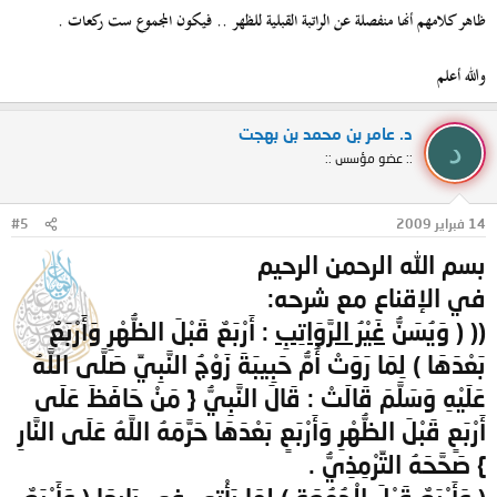
ظاهر كلامهم أنها منفصلة عن الراتبة القبلية للظهر .. فيكون المجموع ست ركعات .
والله أعلم
د. عامر بن محمد بن بهجت
د
:: عضو مؤسس ::
14 فبراير 2009
#5
بسم الله الرحمن الرحيم
في الإقناع مع شرحه:
(( ( وَيُسَنُّ
غَيْرُ الرَّوَاتِبِ
: أَرْبَعٌ قَبْلَ الظُّهْرِ وَأَرْبَعٌ
بَعْدَهَا ) لِمَا رَوَتْ أُمُّ حَبِيبَةَ زَوْجُ النَّبِيِّ صَلَّى اللَّهُ
عَلَيْهِ وَسَلَّمَ قَالَتْ : قَالَ النَّبِيُّ { مَنْ حَافَظَ عَلَى
أَرْبَعٍ قَبْلَ الظُّهْرِ وَأَرْبَعٍ بَعْدَهَا حَرَّمَهُ اللَّهُ عَلَى النَّارِ
} صَحَّحَهُ التِّرْمِذِيُّ .