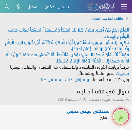
تسجيل الدخول
تسجيل
ملتقى المذهب الحنبلي
العِلْمُ رَحِمٌ بَيْنَ أَهْلِهِ، فَحَيَّ هَلاً بِكَ مُفِيْدَاً وَمُسْتَفِيْدَاً، مُشِيْعَاً لآدَابِ طَالِبِ
العِلْمِ وَالهُدَى،
مُلازِمَاً لِلأَمَانَةِ العِلْمِيةِ، مُسْتَشْعِرَاً أَنَّ: (الْمَلَائِكَةَ لَتَضَعُ أَجْنِحَتَهَا لِطَالِبِ الْعِلْمِ
رِضًا بِمَا يَطْلُبُ) [رَوَاهُ الإَمَامُ أَحْمَدُ]،
فَهَنِيْئَاً لَكَ سُلُوْكُ هَذَا السَّبِيْلِ؛ (وَمَنْ سَلَكَ طَرِيقًا يَلْتَمِسُ فِيهِ عِلْمًا سَهَّلَ اللَّهُ
لَهُ بِهِ طَرِيقًا إِلَى الْجَنَّةِ) [رَوَاهُ الإِمَامُ مُسْلِمٌ]،
مرحباً بزيارتك الأولى للملتقى، وللاستفادة من الملتقى والتفاعل فيسرنا
تسجيلك
عضواً فاعلاً ومتفاعلاً،
وإن كنت عضواً سابقاً
فهلم إلى رحاب العلم من هنا.
سؤال في فقه الحنابلة
ب
ت
مصطفى مهدي خميس
4 ديسمبر 2008
ا
ا
د
ر
مصطفى مهدي خميس
م
ئ
ي
:: متابع ::
ا
خ
ل
ا
م
ل