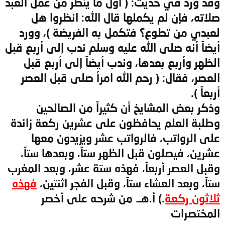
وقد ورد في حديث: ( أول ما ينظر من عمل العبد
صلاته، فإن لم يكملها قال الله: انظروا هل
لعبدي من تطوع؟ فتكمل به الفريضة )، وورد
أيضاً أنه صلى الله عليه وسلم ندب إلى أربع قبل
الظهر وأربع بعدها، وندب أيضاً إلى أربع قبل
العصر، فقال: ( رحم الله امرأ صلى قبل العصر
أربعاً ).
وذكر بعض المشايخ أن كثيراً من الصالحين
وطلبة العلم يحافظون على عشرين ركعة زائدة
على الرواتب، فالرواتب عشر ويزيدون معها
عشرين، فيصلون قبل الظهر ستاً، وبعدها ستاً،
وقبل العصر أربعاً، فهذه ستة عشر، وبعد المغرب
ستاً، وبعد العشاء ستاً، وقبل الفجر اثنتين،
فهذه
ثلاثون ركعة
.) أ.هـ. من شرحه على أخصر
المختصرات