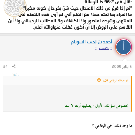
-قال فى 2-96 ط.الرسالة:
"ثم إذا فرغ من ذلك الاعتدال
حيث سُنّ
يخر حال كونه مكبرا"
ما المراد بما تحته خط؟ مع العلم أني لم أرى هذه اللفظة فى
المنتهى وشرحه لمنصور ولا الكشاف ولا المطالب للرحيباني ولا ابن
القاسم على الروض إلا أن أكون غفلت عنهاوالله أعلم.
أحمد بن نجيب السويلم
أ
:: متخصص ::
5 يناير 2009
#4
أبو عبدالله الرفاعي قال:
بخصوص سؤالك الأول : يصليها أربعا لا ستا .
ما وجه ذلك أخي الرفاعي ؟