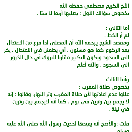
فِي جَمَاعَةٍ ، ( ثُمَّ أُقِيمَتْ ) الصَّلَاةُ وَهُوَ فِي الْمَسْجِدِ ( مُطْلَقًا ) ، أَيْ : سَوَاءٌ
الأخ الكريم مصطفى حفظه الله
كَانَتْ وَقْتَ نَهْيٍ أَوْ لَا ؛ ( سُنَّ ) لَهُ ( أَنْ يُعِيدَ ) مَعَ الْجَمَاعَةِ ثَانِيًا مَعَ إمَامِ الْحَيِّ
بخصوص سؤالك الأول : يصليها أربعا لا ستا .
وَغَيْرِهِ ، لِحَدِيثِ أَبِي ذَرٍّ مَرْفُوعًا { صَلِّ الصَّلَاةَ لِوَقْتِهَا ، فَإِنْ أُقِيمَتْ وَأَنْتَ فِي
الْمَسْجِدِ ؛ فَصَلِّ وَلَا تَقُلْ : إنِّي صَلَّيْتُ فَلَا أُصَلِّي } رَوَاهُ أَحْمَدُ وَمُسْلِمٌ .
( غَيْرَ مَغْرِبٍ ) ، فَلَا تُسَنُّ إعَادَتُهَا ؛ لِأَنَّ الْمُعَادَ تَطَوُّعٌ ، وَلَا يَكُونُ بِوِتْرٍ ، وَلَوْ كَانَ
أما الثاني :
صَلَّى وَحْدَهُ - ذَكَرَهُ الْقَاضِي وَغَيْرُهُ - فَيُعِيدُ غَيْرَ الْمَغْرِب"
لم أر الخط .
وفى2-72قال"( وَيَصِحُّ تَطَوُّعٌ بِرَكْعَةٍ وَنَحْوِهَا ) كَثَلَاثِ وَخَمْسٍ ، لِقَوْلِهِ صَلَّى اللَّهُ
عَلَيْهِ وَسَلَّمَ : { الصَّلَاةُ خَيْرٌ مَوْضُوعٌ اسْتَكْثَرَ أَوْ أَقَلَّ } رَوَاهُ ابْنُ حِبَّانَ فِي صَحِيحِهِ .
ومقصد الشيخ يرحمه الله أن المصلي اذا فرغ من الاعتدال
وَعَنْ عُمَرَ أَنَّهُ دَخَلَ الْمَسْجِدَ فَصَلَّى رَكْعَةً ، فَتَبِعَهُ رَجُلٌ ، فَقَالَ : يَا أَمِيرَ الْمُؤْمِنِينَ ،
بعد الركوع كما هو مسنون ، أي يطمئن في الاعتدال ، يخرّ
إنَّمَا صَلَّيْتَ رَكْعَةً ، قَالَ : هُوَ تَطَوُّعٌ ، فَمَنْ شَاءَ زَادَ ، وَمَنْ شَاءَ نَقَصَ وَصَحَّ عَنْ
اثْنَيْ عَشَرَ مِنْ الصَّحَابَةِ تَقْصِيرُ الْوِتْرِ رَكْعَةً ، ( وَكُرِهَ ) لَهُ ذَلِكَ ".
الى السجود ويكون التكبير مقارنا للنزوك أي حال الخرور
الى السجود . والله أعلم
وأما الثالث :
بخصوص صلاة المغرب :
عللوا عدم اعادتها لأن صلاة المغرب وتر النهار، وقالوا : إنه
لا يجمع بين وترين في يوم ، كما أنه لايجمع بين وترين
في ليلة .
قلت :والأصح أنه يعيدها لحديث رسول الله صلى الله عليه
وسلم .