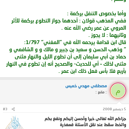
وأما بخصوص التنفل بركعة :
ففي المذهب قولان : أحدهما جواز التطوع بركعة للأثر
المروي عن عمر رضي الله عنه .
وثانيهما : لا يجوز .
قال ابن قدامة يرحمه الله في "المغني" 1/797:
" وذهب الحسن و سعيد بن جبير و مالك و و الشافعي و
حماد بن أبي سليمان إلى أن تطوع الليل والنهار مثنى
مثنى لذلك – أي للحديث- والصحيح أنه إن تطوع في النهار
بأربع فلا بأس فعل ذلك ابن عمر .
مصطفى مهدي خميس
م
:: متابع ::
5 ديسمبر 2008
#3
جزاكم الله تعالى خيرا وأحسن إليكم ونفع بكم
والخط سقط عند نقل الأسئلة فمعذرة