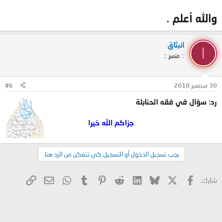
والله أعلم .
انبثاق
ا
:: متميز ::
30 سبتمبر 2010
#6
رد: سؤال في فقه الحنابلة
جزاكم الله خيرا
يجب تسجيل الدخول أو التسجيل كي تتمكن من الرد هنا.
X
فيسبوك
Bluesky
LinkedIn
Reddit
Pinterest
Tumblr
WhatsApp
الرابط
البريد الإلكتروني
شارك: