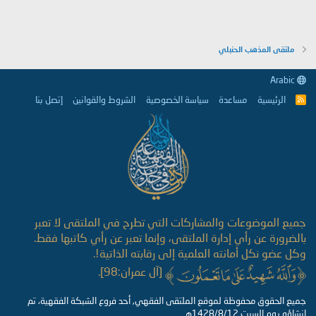
ملتقى المذهب الحنبلي
Arabic
الرئيسية
مساعدة
سياسة الخصوصية
الشروط والقوانين
إتصل بنا
R
S
S
جميع الموضوعات والمشاركات التي تطرح في الملتقى لا تعبر
بالضرورة عن رأي إدارة الملتقى، وإنما تعبر عن رأي كاتبها فقط.
وكل عضو نكل أمانته العلمية إلى رقابته الذاتية!.
[آل عمران:98].
جميع الحقوق محفوظة لموقع الملتقى الفقهي, أحد فروع الشبكة الفقهية، تم
إنشاؤه يوم السبت 1428/8/12هـ