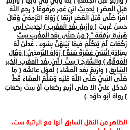
( وَأَرْبَعٌ قَبْلَ الْجُمُعَةِ ) لِمَا يَأْتِي فِي بَابِهَا ( وَأَرْبَعٌ
قَبْلَ الْعَصْرِ ) لِحَدِيثِ ابْنِ عُمَرَ مَرْفُوعًا { رَحِمَ اللَّهُ
امْرَأً صَلَّى قَبْلَ الْعَصْرِ أَرْبَعًا } رَوَاهُ التِّرْمِذِيُّ وَقَالَ
حَسَنٌ غَرِيبٌ
( وَأَرْبَعٌ بَعْدَ الْمَغْرِبِ ) لِحَدِيثِ أَبِي
هُرَيْرَةَ يَرْفَعُهُ " { مَنْ صَلَّى بَعْدَ الْمَغْرِبِ سِتَّ
رَكَعَاتٍ لَمْ يَتَكَلَّمْ فِيمَا بَيْنَهُنَّ بِسُوءٍ ، عُدِلْنَ لَهُ
بِعِبَادَةِ اثْنَتَيْ عَشْرَةَ سَنَةً } رَوَاهُ التِّرْمِذِيُّ ( وَقَالَ
الْمُوَفَّقُ ) وَالشَّارِحُ ( سِتٌّ ) أَيْ بَعْدَ الْمَغْرِبِ لِلْخَبَرِ
السَّابِقِ
( وَأَرْبَعٌ بَعْدَ الْعَشَاءِ ) لِقَوْلِ عَائِشَةَ { مَا
صَلَّى النَّبِيُّ صَلَّى اللَّهُ عَلَيْهِ وَسَلَّمَ الْعِشَاءَ قَطُّ
فَدَخَلَ عَلَيَّ إلَّا صَلَّى أَرْبَعَ رَكَعَاتٍ أَوْ سِتَّ رَكَعَاتٍ
} رَوَاهُ أَبُو دَاوُد .)
الظاهر من النقل السابق أنها مع الراتبة ست،