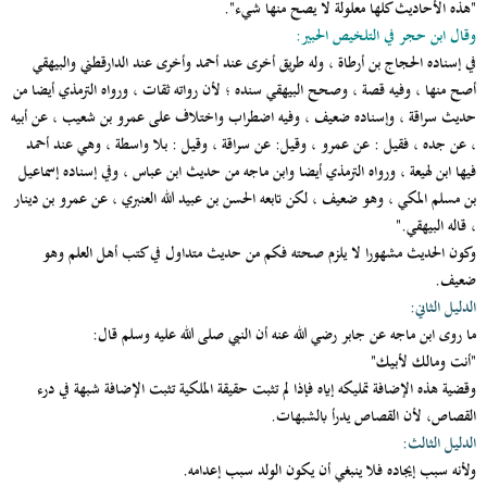
"هذه الأحاديث كلها معلولة لا يصح منها شيء".
وقال ابن حجر في التلخيص الحبير:
في إسناده الحجاج بن أرطاة ، وله طريق أخرى عند أحمد وأخرى عند الدارقطني والبيهقي
أصح منها ، وفيه قصة ، وصحح البيهقي سنده ؛ لأن رواته ثقات ، ورواه الترمذي أيضا من
حديث سراقة ، وإسناده ضعيف ، وفيه اضطراب واختلاف على عمرو بن شعيب ، عن أبيه
، عن جده ، فقيل : عن عمرو ، وقيل: عن سراقة ، وقيل : بلا واسطة ، وهي عند أحمد
فيها ابن لهيعة ، ورواه الترمذي أيضا وابن ماجه من حديث ابن عباس ، وفي إسناده إسماعيل
بن مسلم المكي ، وهو ضعيف ، لكن تابعه الحسن بن عبيد الله العنبري ، عن عمرو بن دينار
، قاله البيهقي."
وكون الحديث مشهورا لا يلزم صحته فكم من حديث متداول في كتب أهل العلم وهو
ضعيف.
الدليل الثاني:
ما روى ابن ماجه عن جابر رضي الله عنه أن النبي صلى الله عليه وسلم قال:
"أنت ومالك لأبيك"
وقضية هذه الإضافة تمليكه إياه فإذا لم تثبت حقيقة الملكية تثبت الإضافة شبهة في درء
القصاص، لأن القصاص يدرأ بالشبهات.
الدليل الثالث:
ولأنه سبب إيجاده فلا ينبغي أن يكون الولد سبب إعدامه.