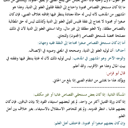
هو القول الأول وعليه فإن الجاني يحبس حتى يبلغ الصبي أو يفيق المجنون، ويستثنى من ذلك
ما إذا كان مستحق القصاص مجنونا واحتاج إلى النفقة فللولي العفو إلى الدية، وهذا هو
المشهور من المذهب لأنه ليس له حالة معتادة ينتظر فيها إفاقته بخلاف الصبي، فإن كان
صغيرا أو مجنونا لا يحتاج إلى نفقة فليس للولي العفو إلى الدية وكذلك ليس له حق المطالبة
بالقصاص مطلقا، ولا العفو مطلقا إلى غير مال، وإنما استثني العفو إلى الدية لأن في ذلك
مصلحة محضة لمستحق القصاص (المجنون) وللجاني.
أما إن كان مستحق القصاص صغيرا محتاجا إلى النفقة ففيه وجهان:
أحدهما:
أن لوليه العفو إلى الدية، وصححه في المغني وصوبه في الإنصاف.
والوجه الآخر وهو المشهور في المذهب:
ليس لوليه ذلك لأن له غاية ينتظر فيها ونفقته في
بيت المال وهذا هو الأقرب، والله أعلم.
قال أبو فراس:
ويؤكد هذا ما يخشى من انتقام الصبي إذا بلغ من الجاني.
---------------------
المسألة الثانية: إذا كان بعض مستحقي القصاص غائبا أو غير مكلف:
إذا كان ورثة القتيل أكثر من واحد، لم يجز لبعضهم استيفاء القود إلا بإذن الباقين، فإن كان
بعضهم غائبا ، انتظر قدومه، ولم يجز للحاضر الاستقلال بالاستيفاء، بغير خلاف بين أهل
العلم.
وإن كان بعضهم صغيرا أو مجنونا، فاختلف أهل العلم: