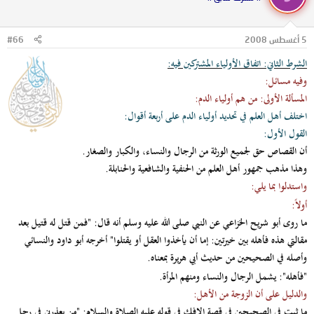
5 أغسطس 2008
#66
الشرط الثاني: اتفاق الأولياء المشتركين فيه:
وفيه مسائل:
المسألة الأولى: من هم أولياء الدم:
اختلف أهل العلم في تحديد أولياء الدم على أربعة أقوال:
القول الأول:
أن القصاص حق لجميع الورثة من الرجال والنساء، والكبار والصغار.
وهذا مذهب جمهور أهل العلم من الحنفية والشافعية والحنابلة.
واستدلوا بما يلي:
أولاً:
ما روى أبو شريح الخزاعي عن النبي صلى الله عليه وسلم أنه قال: "فمن قتل له قتيل بعد
مقالتي هذه فأهله بين خيرتين: إما أن يأخذوا العقل أو يقتلوا" أخرجه أبو داود والنسائي
وأصله في الصحيحين من حديث أبي هريرة بمعناه.
"فأهله":
يشمل الرجال والنساء ومنهم المرأة.
والدليل على أن الزوجة من الأهل:
ما ثبت في الصحيحين في قصة الإفك في قوله عليه الصلاة والسلام: "من يعذرني في رجل