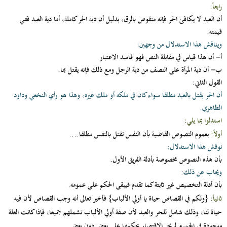
رابعاً:
أن العبد لا يكافئ الحر فإنه منقوص بالرق، بدليل أن دية الحر كاملة، أما دية العبد ففي
قيمته.
ويناقش هذا الاستدلال من وجهين:
أ‌-
أن هذا قياس في مقابلة النص فهو فاسد الاعتبار.
ب‌-
أن دية المرأة على النصف من دية الرجل ومع ذلك فإنه يقتل بها.
القول الثاني:
أن الحر يقتل بالعبد مطلقا سواء كان في ملكه أو ملك غيره، وهذا هو رأي النخعي وداود
الظاهري.
استدلوا بما يلي:
أولاً:
بعموم النصوص القاضية بأن النفس تقتل بالنفس مطلقا....
نوقش هذا الاستدلال:
بأن هذه النصوص مخصوصة بأدلة الفريق الأول.
ويجاب عن ذلك:
بأن أدلة التخصيص غير ثابتة كما تقدم فيبقى الحكم على عمومه.
ثانياً:
{ولكم في القصاص حياة يا أولي الألباب}
فأخبر تعالى أنه وجب القصاص لأن فيه
حياة لنا، وذلك شامل للحر والعبد لأن صفة أولي الألباب تشملهم جميعا، فإذا كانت العلة
موجودة في الجميع لم يجز الاقتصار بحكمها على بعض دون بعض.