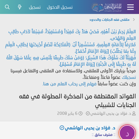
تسجيل الدخول
تسجيل
ملتقى فقه الجنايات والحدود
العِلْمُ رَحِمٌ بَيْنَ أَهْلِهِ، فَحَيَّ هَلاً بِكَ مُفِيْدَاً وَمُسْتَفِيْدَاً، مُشِيْعَاً لآدَابِ طَالِبِ
العِلْمِ وَالهُدَى،
مُلازِمَاً لِلأَمَانَةِ العِلْمِيةِ، مُسْتَشْعِرَاً أَنَّ: (الْمَلَائِكَةَ لَتَضَعُ أَجْنِحَتَهَا لِطَالِبِ الْعِلْمِ
رِضًا بِمَا يَطْلُبُ) [رَوَاهُ الإَمَامُ أَحْمَدُ]،
فَهَنِيْئَاً لَكَ سُلُوْكُ هَذَا السَّبِيْلِ؛ (وَمَنْ سَلَكَ طَرِيقًا يَلْتَمِسُ فِيهِ عِلْمًا سَهَّلَ اللَّهُ
لَهُ بِهِ طَرِيقًا إِلَى الْجَنَّةِ) [رَوَاهُ الإِمَامُ مُسْلِمٌ]،
مرحباً بزيارتك الأولى للملتقى، وللاستفادة من الملتقى والتفاعل فيسرنا
تسجيلك
عضواً فاعلاً ومتفاعلاً،
وإن كنت عضواً سابقاً
فهلم إلى رحاب العلم من هنا.
الفوائد المقتطفة من المذكرة المطولة في فقه
الجنايات للشبيلي
ب
ت
د. فؤاد بن يحيى الهاشمي
6 يناير 2008
ا
ا
د
ر
د. فؤاد بن يحيى الهاشمي
ئ
ي
د
:: مشرف سابق ::
ا
خ