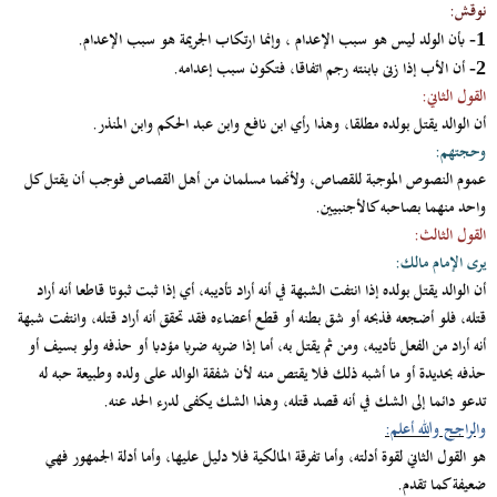
نوقش:
بأن الولد ليس هو سبب الإعدام ، وإنما ارتكاب الجريمة هو سبب الإعدام.
1-
أن الأب إذا زنى بابنته رجم اتفاقا، فتكون سبب إعدامه.
2-
القول الثاني:
أن الوالد يقتل بولده مطلقا، وهذا رأي ابن نافع وابن عبد الحكم وابن المنذر.
وحجتهم:
عموم النصوص الموجبة للقصاص، ولأنهما مسلمان من أهل القصاص فوجب أن يقتل كل
واحد منهما بصاحبه كالأجنبيين.
القول الثالث:
يرى الإمام مالك:
أن الوالد يقتل بولده إذا انتفت الشبهة في أنه أراد تأديبه، أي إذا ثبت ثبوتا قاطعا أنه أراد
قتله، فلو أضجعه فذبحه أو شق بطنه أو قطع أعضاءه فقد تحقق أنه أراد قتله، وانتفت شبهة
أنه أراد من الفعل تأديبه، ومن ثم يقتل به، أما إذا ضربه ضربا مؤدبا أو حذفه ولو بسيف أو
حذفه بحديدة أو ما أشبه ذلك فلا يقتص منه لأن شفقة الوالد على ولده وطبيعة حبه له
تدعو دائما إلى الشك في أنه قصد قتله، وهذا الشك يكفى لدرء الحد عنه.
والراجح والله أعلم:
هو القول الثاني لقوة أدلته، وأما تفرقة المالكية فلا دليل عليها، وأما أدلة الجمهور فهي
ضعيفة كما تقدم.