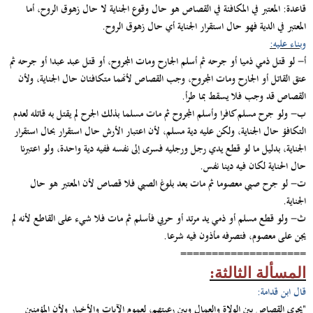
قاعدة: المعتبر في المكافئة في القصاص هو حال وقوع الجناية لا حال زهوق الروح، أما
المعتبر في الدية فهو حال استقرار الجناية أي حال زهوق الروح.
وبناء عليه:
أ‌-
لو قتل ذمي ذميا أو جرحه ثم أسلم الجارح ومات المجروح، أو قتل عبد عبدا أو جرحه ثم
عتق القاتل أو الجارح ومات المجروح، وجب القصاص لأنهما متكافئان حال الجناية، ولأن
القصاص قد وجب فلا يسقط بما طرأ.
ب‌-
ولو جرح مسلم كافرا وأسلم المجروح ثم مات مسلما بذلك الجرح لم يقتل به قاتله لعدم
التكافؤ حال الجناية، ولكن عليه دية مسلم، لأن اعتبار الأرش حال استقرار بحال استقرار
الجناية، بدليل ما لو قطع يدي رجل ورجليه فسرى إلى نفسه ففيه دية واحدة، ولو اعتبرنا
حال الحناية لكان فيه دينا نفس.
ت‌-
لو جرح صبي معصوما ثم مات بعد بلوغ الصبي فلا قصاص لأن المعتبر هو حال
الجناية.
ث‌-
ولو قطع مسلم أو ذمي يد مرتد أو حربي فأسلم ثم مات فلا شيء على القاطع لأنه لم
يجن على معصوم، فتصرفه مأذون فيه شرعا.
====================
المسألة الثالثة:
قال ابن قدامة:
"يجري القصاص بين الولاة والعمال وبين رعيتهم، لعموم الآيات والأخبار ولأن المؤمنين