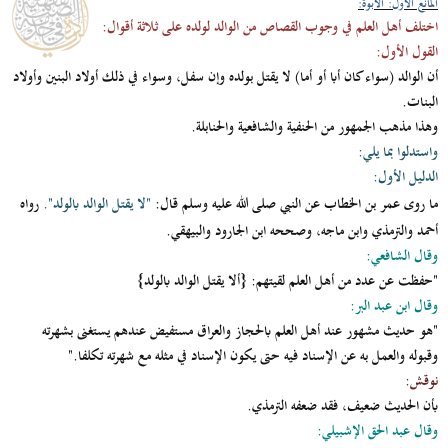
المانع الأول: الأبوة:
اختلف أهل العلم في وجوب القصاص من الوالد لولده على ثلاثة أقوال:
القول الأول:
أن الوالد (سواء كان أبا أو أما) لا يقتل بولده وإن سفل، وسواء في ذلك أولاد البنين وأولاد
البنات.
وهذا مذهب الجمهور من الحنفية والشافعية والحنابلة.
واستدلوا بما يلي:
الدليل الأول:
ما روى عمر بن الخطاب عن النبي صلى الله عليه وسلم قال:
"لا يقتل الوالد بالولد".
رواه
أحمد والترمذي وابن ماجه، وصححه ابن الجارود والبيهقي.
وقال الشافعي:
"حفظت عن عدد من أهل العلم لقيتهم: {ألا يقتل الوالد بالولد}
وقال ابن عبد البر:
"هو حديث مشهور عند أهل العلم بالحجاز والعراق مستفيض عندهم يستغنى بشهرته
وقبوله والعمل به عن الإسناد فيه حتى يكون الإسناد في مثله مع شهرته تكلفا."
نوقش:
بأن الحديث ضعيف، فقد ضعفه الترمذي.
وقال عبد الحق الإشبيلي: