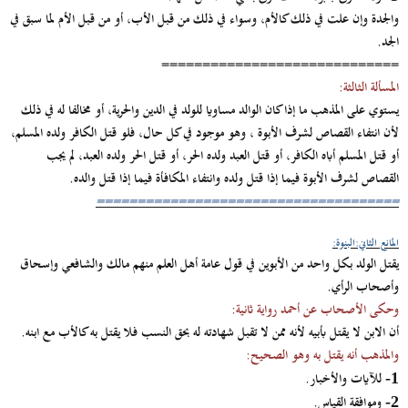
والجدة وإن علت في ذلك كالأم، وسواء في ذلك من قبل الأب، أو من قبل الأم لما سبق في
الجد.
=============================
المسألة الثالثة:
يستوي على المذهب ما إذا كان الوالد مساويا للولد في الدين والحرية، أو مخالفا له في ذلك
لأن انتفاء القصاص لشرف الأبوة ، وهو موجود في كل حال، فلو قتل الكافر ولده المسلم،
أو قتل المسلم أباه الكافر، أو قتل العبد ولده الحر، أو قتل الحر ولده العبد، لم يجب
القصاص لشرف الأبوة فيما إذا قتل ولده وانتفاء المكافأة فيما إذا قتل والده.
=====================================
المانع الثاني:البنوة:
يقتل الولد بكل واحد من الأبوين في قول عامة أهل العلم منهم مالك والشافعي وإسحاق
وأصحاب الرأي.
وحكى الأصحاب عن أحمد رواية ثانية:
أن الابن لا يقتل بأبيه لأنه ممن لا تقبل شهادته له بحق النسب فلا يقتل به كالأب مع ابنه.
والمذهب أنه يقتل به وهو الصحيح:
للآيات والأخبار.
1-
وموافقة القياس.
2-