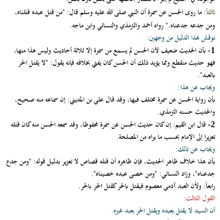
ثالثاً:
ما روى الحسن عن سمرة أن النبي صلى الله عليه وسلم قال: "من قتل عبده قتلناه،
ومن جدعه جدعناه." رواه أحمد والترمذي والنسائي وابن ماجه.
نوقش هذا الدليل من وجهين:
بأن الحديث ضعيف لأن الحسن لم يسمع من سمرة إلا ثلاثة أحاديث وليس هذا منها،
1-
فهو حديث منقطع ومما يؤيد ذلك أن الحسن كان يفتي بخلافه فإنه يقول: "لا يقتل الحر
بالعبد".
ويجاب عن هذا:
بأن رواية الحسن عن سمرة مختلف فيها، وقد قال علي بن المديني: إن سماعه منه صحيح،
والحديث حسنه الترمذي.
قال ابن القيم: إن كان حديث الحسن عن سمرة محفوظا، وقد سمعه الحسن منه كان قتله
2-
تعزيرا إلى الإمام بحسب ما يراه من المصلحة.
ويجاب عن ذلك:
بأن هذا خلاف ظاهر الحديث، فإن ظاهره أن قتله قصاص لا تعزير بدليل قوله: "ومن جدع
جدعناه"، وزاد النسائي: "ومن خصى عبده خصيناه".
رابعاً: ولأن العبد آدمي معصوم فيقتل بالحر كقتل الحر بالحر.
القول الثالث:
أن السيد لا يقتل بعبده ويقتل الحر بعبد غيره.