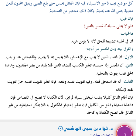
كل موضع يجب تأخير الاستيفاء فيه فإن القاتل يحبس حتى يلغ الصبي ويفيق المجنون لفعل
معاوية رضي الله عنه بهدبة، وكان ذلك بمحضر من الصحابة.
فإن قيل:
فلم لا يخلى سبيله كالمعسر بالدين؟
فالجواب:
أن في تخليته تضييعا للحق لأنه لا يؤمن هربه.
والفرق بينه وبين المعسر من أوجه:
الأول:
أن قضاء الدين لا يجب مع الإعسار، فلا يحبس بما لا يجب، والقصاص هنا واجب.
الثاني:
أن المعسر إذا حبسناه تعذر الكسب لقضاء الدين فلا يفيد بل يضر الجانبين، وهاهنا
الحق نفسه يفوت بالتخلية.
الثالث:
أنه قد استحق قتله، وفيه تفويت نفسه ونفعه، فإذا تعذر تفويت نفسه جاز تفويت
نفعه لإمكانه.
فإن أقام القاتل كفيلا بنفسه ليخلى سبيله لم يجز، لأن الكفالة لا تصح في القصاص فإن
فائدتها استيفاء الحق من الكفيل فإن تعذر إحضار المكفول به فلا يمكن استيفاؤه من غير
القاتل فلم تصح الكفالة به كالحد.
د. فؤاد بن يحيى الهاشمي
د
:: مشرف سابق ::