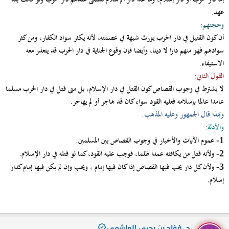
عهد.
وحجتهم:
أن كون القتيل في دار الحرب يورث شبهة في عصمته، لأنه يكثر سواد الكفار، ومن كثر
سوادهم فهو منهم دارا لا دينا، وأيضا فإن وقوع الجناية في دار الحرب قد يتعذر معه
الاستيفاء.
القول الثاني:
لا يشترط في وجوب القصاص كون القتل في دار الإسلام، بل متى قتل في دار الحرب مسلما
عامدا عالما بإسلامه فعليه القود سواء كان قد هاجر أو لم يهاجر.
وبهذا قال الجمهور وعليه المذهب.
والأدلة:
عموم الآيات والأخبار في وجوب القصاص بين المسلمين.
1-
ولأنه قتل من يكافئه عمدا ظلما، فوجب عليه القود، كما لو قتله في دار الإسلام.
2-
ولأن كل دار يجب فيها القصاص إذا كان فيها إمام ، ويجب وإن لم يكن فيها إمام كدار
3-
إسلام.
د. فؤاد بن يحيى الهاشمي