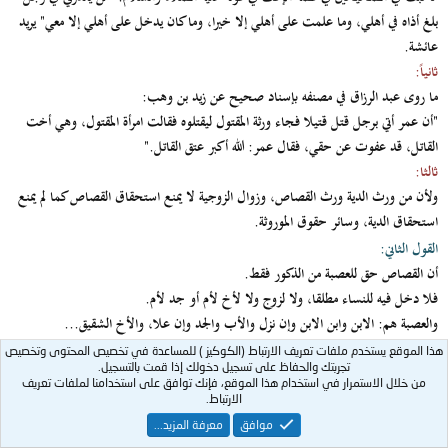
بلغ أذاه في أهلي، وما علمت على أهلي إلا خيرا، وما كان يدخل على أهلي إلا معي" يريد
عائشة.
ثانياً:
ما روى عبد الرزاق في مصنفه بإسناد صحيح عن زيد بن وهب:
"أن عمر أتي برجل قتل قتيلا فجاء ورثة المقتول ليقتلوه فقالت امرأة المقتول، وهي أخت
القاتل، قد عفوت عن حقي، فقال عمر: الله أكبر عتق القاتل."
ثالثا:
ولأن من ورث الدية ورث القصاص، وزوال الزوجية لا يمنع استحقاق القصاص كما لم يمنع
استحقاق الدية، وسائر حقوق الموروثة.
القول الثاني:
أن القصاص حق للعصبة من الذكور فقط.
فلا دخل فيه للنساء مطلقا، ولا لزوج ولا لأخ لأم أو جد لأم.
والعصبة هم: الابن وابن الابن وإن نزل والأب والجد وإن علا، والأخ الشقيق...
والمقصود بالعصبة هنا العصبة بالنفس فلا يستحق عاصب بالغير ولا مع الغير لاشتراط
هذا الموقع يستخدم ملفات تعريف الارتباط (الكوكيز ) للمساعدة في تخصيص المحتوى وتخصيص
تجربتك والحفاظ على تسجيل دخولك إذا قمت بالتسجيل.
الذكورة فيه.
من خلال الاستمرار في استخدام هذا الموقع، فإنك توافق على استخدامنا لملفات تعريف
وهذا هو المشهور من مذهب المالكية (على تفصيل لهم في ذلك فإنهم يورثون النساء حق
الارتباط.
القصاص بثلاث شروط عندهم)
موافق
معرفة المزيد...