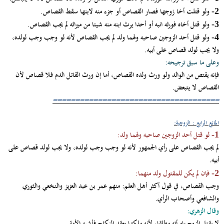
ولو قتلت أخا زوجها فصار القصاص أو جزء منه لابنها سقط القصاص.
2-
ولو قتل أخاه فورثه انبه أو أحدا يرث ابنه منه شيئا من ميراثه لم يجب القصاص.
3-
ولو قتل أحد الزوجين صاحبه ولهما ولد لم يجب القصاص لأنه لو وجب وجب لولده،
4-
ولا يجب لولد قصاص على أبيه.
وعلى ما سبق ترجيحه:
فإنه يقتص من الوالد ولو ورث ولده القصاص، أما إن ورث القاتل الدم فلا قصاص لأن
القصاص لا يتبعض.
=====================================
المانع الرابع : الزوجية:
لو قتل أحد الزوجين صاحبه ولهما ولد:
1-
لم يجب القصاص على رأي الجمهور لأنه لو وجب وجب لولده، ولا يجب لولد قصاص على
أبيه.
فإن لم يكن للمقتول ولد منهما:
2-
وجب القصاص، في قول أكثر أهل العلم: منهم عمر بن عبد العزيز والنخعي والثوري
والشافعي وأصحاب الرأي.
وقال الزهري:
لا يقتل الزوج بامرأته مطلقا، لأنه ملكها بعقد النكاح فأشبه الأمة.