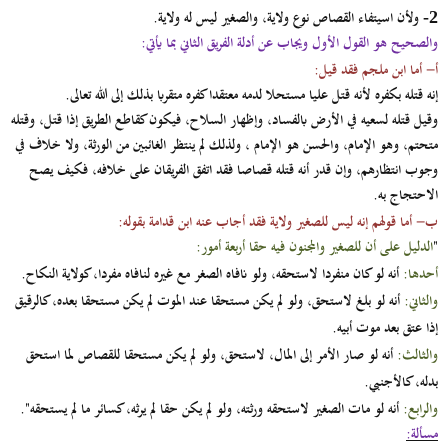
ولأن اسيتفاء القصاص نوع ولاية، والصغير ليس له ولاية.
2-
والصحيح هو القول الأول ويجاب عن أدلة الفريق الثاني بما يأتي:
أ‌-
أما ابن ملجم فقد قيل:
إنه قتله بكفره لأنه قتل عليا مستحلا لدمه معتقدا كفره متقربا بذلك إلى الله تعالى.
وقيل قتله لسعيه في الأرض بالفساد، وإظهار السلاح، فيكون كقاطع الطريق إذا قتل، وقتله
متحتم، وهو الإمام، والحسن هو الإمام ، ولذلك لم ينتظر الغائبين من الورثة، ولا خلاف في
وجوب انتظارهم، وإن قدر أنه قتله قصاصا فقد اتفق الفريقان على خلافه، فكيف يصح
الاحتجاج به.
ب‌-
أما قولهم إنه ليس للصغير ولاية فقد أجاب عنه ابن قدامة بقوله:
"
الدليل على أن للصغير والمجنون فيه حقا أربعة أمور:
أحدها:
أنه لو كان منفردا لاستحقه، ولو نافاه الصغر مع غيره لنافاه مفردا، كولاية النكاح.
والثاني:
أنه لو بلغ لاستحق، ولو لم يكن مستحقا عند الموت لم يكن مستحقا بعده، كالرقيق
إذا عتق بعد موت أبيه.
والثالث:
أنه لو صار الأمر إلى المال، لاستحق، ولو لم يكن مستحقا للقصاص لما استحق
بدله، كالأجنبي.
والرابع:
أنه لو مات الصغير لاستحقه ورثته، ولو لم يكن حقا لم يرثه، كسائر ما لم يستحقه".
مسألة: