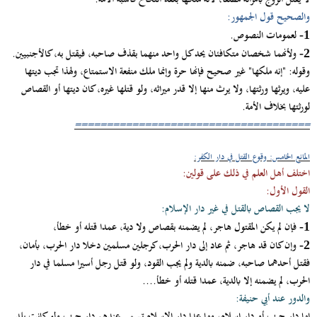
والصحيح قول الجمهور:
لعمومات النصوص.
1-
ولأنهما شخصان متكافئان يحد كل واحد منهما بقذف صاحبه، فيقتل به، كالأجنبيين.
2-
وقوله: "إنه ملكها" غير صحيح فإنها حرة وإنما ملك منفعة الاستمتاع، ولهذا تجب ديتها
عليه، ويرثها ورثتها، ولا يرث منها إلا قدر ميراثه، ولو قتلها غيره، كان ديتها أو القصاص
لورثتها بخلاف الأمة.
=====================================
المانع الخامس: وقوع القتل في دار الكفر:
اختلف أهل العلم في ذلك على قولين:
القول الأول:
لا يجب القصاص بالقتل في غير دار الإسلام:
فإن لم يكن المقتول هاجر، لم يضمنه بقصاص ولا دية، عمدا قتله أو خطأ،
1-
وإن كان قد هاجر، ثم عاد إلى دار الحرب، كرجلين مسلمين دخلا دار الحرب، بأمان،
2-
فقتل أحدهما صاحبه، ضمنه بالدية ولم يجب القود، ولو قتل رجل أسيرا مسلما في دار
الحرب، لم يضمنه إلا بالدية، عمدا قتله أو خطأ....
والدور عند أبي حنيفة:
إما دار حرب أو دار إسلام، وما عدا دار الإسلام تسمى عندهم دار حرب ولو كانت بلد