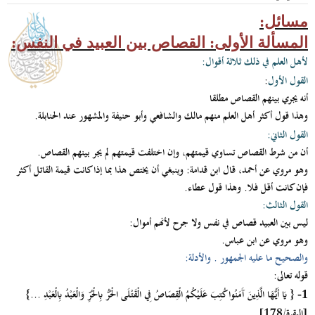
مسائل:
المسألة الأولى: القصاص بين العبيد في النفس:
لأهل العلم في ذلك ثلاثة أقوال:
القول الأول
:
أنه يجري بينهم القصاص مطلقا
وهذا قول أكثر أهل العلم منهم مالك والشافعي وأبو حنيفة والمشهور عند الحنابلة.
القول الثاني:
أن من شرط القصاص تساوي قيمتهم، وإن اختلفت قيمتهم لم يجر بينهم القصاص.
وهو مروي عن أحمد، قال ابن قدامة: وينبغي أن يختص هذا بما إذا كانت قيمة القاتل أكثر
فإن كانت أقل فلا. وهذا قول عطاء.
القول الثالث:
ليس بين العبيد قصاص في نفس ولا جرح لأنهم أموال:
وهو مروي عن ابن عباس.
والصحيح ما عليه الجمهور . والأدلة:
قوله تعالى:
{ يَا أَيُّهَا الَّذِينَ آَمَنُوا كُتِبَ عَلَيْكُمُ الْقِصَاصُ فِي الْقَتْلَى الْحُرُّ بِالْحُرِّ وَالْعَبْدُ بِالْعَبْدِ ...}
1-
[البقرة/178]