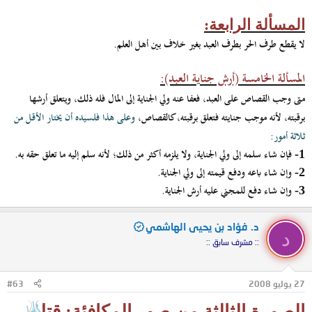
المسألة الرابعة:
لا يقطع طرف الحر بطرف العبد بغير خلاف بين أهل العلم.
المسألة الخامسة (أرش جناية العبد):
متى وجب القصاص على العبد، فعفا عنه ولي الجناية إلى المال فله ذلك، ويتعلق أرشها
برقبته، لأنه موجب جنايته فتعلق برقبته، كالقصاص،
وعلى هذا فلسيده أن يختار الأقل من
ثلاثة أمور:
فإن شاء سلمه إلى ولي الجناية، ولا يلزمه أكثر من ذلك؛ لأنه سلم إليه ما تعلق حقه به.
1-
وإن شاء باعه ودفع قيمته إلى ولي الجناية.
2-
وإن شاء دفع للمجني عليه أرش الجناية.
3-
د. فؤاد بن يحيى الهاشمي
د
:: مشرف سابق ::
27 يوليو 2008
#63
الصورة الثالثة من صور المكافئة: قتل