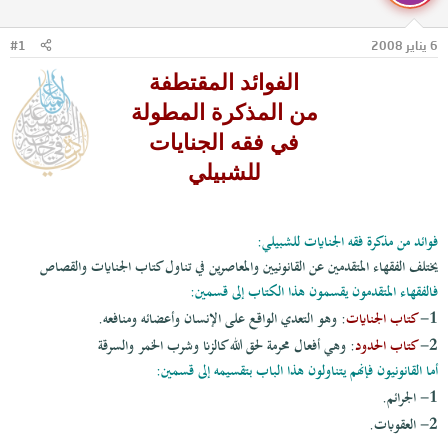
ل
ا
م
ل
و
ب
6 يناير 2008
#1
ض
د
الفوائد المقتطفة
و
ء
ع
من المذكرة المطولة
في فقه الجنايات
للشبيلي
فوائد من مذكرة فقه الجنايات للشبيلي:
يختلف الفقهاء المتقدمين عن القانونيين والمعاصرين في تناول كتاب الجنايات والقصاص
فالفقهاء المتقدمون يقسمون هذا الكتاب إلى قسمين:
1-
كتاب الجنايات
: وهو التعدي الواقع على الإنسان وأعضائه ومنافعه.
2-
كتاب الحدود
: وهي أفعال محرمة لحق الله كالزنا وشرب الخمر والسرقة
أما القانونيون فإنهم يتناولون هذا الباب بتقسيمه إلى قسمين:
1-
الجرائم.
2-
العقوبات.