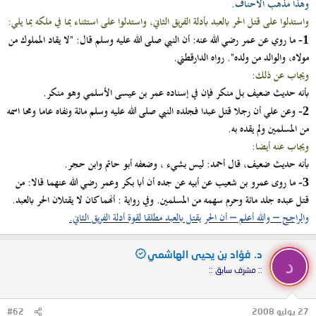
وهذا مذهب الأحناف.
واستدلوا على قتل الحر بالعبد بأدلة الفريق الثاني، واستدلوا على استثناء بما في ملكه بما يلي:
ما روي عن عمر رضي الله عنه: أن النبي صلى الله عليه وسلم قال: "لا يقاد المملوك من
1-
مولاه، والوالد من ولده". رواه الدارقطني.
ويجاب عن ذلك:
بأنه حديث ضعيف بل منكر فإن في إسناده عمر بن عيسى الأسلمي وهو منكر.
وعن علي أن رجلا قتل عبدا فجلده النبي صلى الله عليه وسلم مائة ونفاه عاما ومحا اسمه
2-
من المسلمين ولم يقده به.
ويجاب عنه أيضا:
بأنه حديث ضعيف، قال أحمد: ليس بشيء ، وضعفه أبو حاتم وابن حجر.
ما روى عمرو بن شعيب عن أبيه عن جده أن أبا بكر وعمر رضي الله عنهما قالا: من
3-
قتل عبده جلد مائة وحرم سهمه من المسلمين. وفي رواية : أنهما كان لا يقتلان الحر بالعبد.
والراجح – والله أعلم – أن الحر يقتل بالعبد مطلقا لقوة أدلة الفريق الثاني.
د. فؤاد بن يحيى الهاشمي
د
:: مشرف سابق ::
27 يوليو 2008
#62