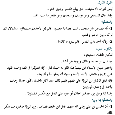
القول الأول:
ليس لغيرهما الاستيفاء، حتى يبلغ الصغير ويفيق المجنون.
وبهذا قال الشافعي وأبو يوسف وإسحاق وهو ظاهر مذهب أحمد.
واستدلوا:
أنه قصاص غير متحتم ، ثبت لجماعة متعينين، فلم يجز لأحدهم استيفاؤه استقلالا، كما
1-
لو كان بين حاضر وغائب.
ولأنه أحد بدلي النفس، فلم ينفرد به كالدية.
2-
والقول الثاني:
للكبار العقلاء استيفاؤه.
وبه قال أبو حنيفة ومالك ورواية عن أحمد.
واختار شيخ الإسلام ابن تيمية هذا القول: حيث قال: "إذا اشتركوا في قتله وجب القود
على جميعهم باتفاق الأئمة الأربعة وللورثة أن يقتلوا ولهم أن يعفو.
فإذا اتفق الكبار من الورثة على قتلهم فلهم ذلك عند أكثر العلماء: كأبي حنيفة ومالك
وأحمد في إحدى الروايتين.
وكذا إذا وافق ولي الصغار الحاكم أو غيره على القتل مع الكبار فيقتلون".
واستدلوا بما يأتي:
أن الحسن بن علي رضي الله عنهما قتل ابن ملجم قصاصا، وفي الورثة صغار، فلم ينكر
1-
ذلك.