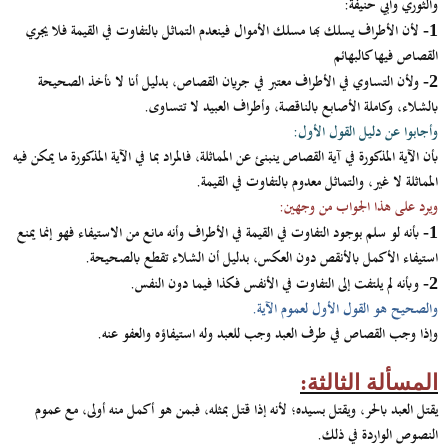
والثوري وأبي حنيفة:
لأن الأطراف يسلك بها مسلك الأموال فينعدم التماثل بالتفاوت في القيمة فلا يجري
1-
القصاص فيها كالبهائم
ولأن التساوي في الأطراف معتبر في جريان القصاص، بدليل أنا لا نأخذ الصحيحة
2-
بالشلاء، وكاملة الأصابع بالناقصة، وأطراف العبيد لا تتساوى.
وأجابوا عن دليل القول الأول:
بأن الآية المذكورة في آية القصاص ينبنئ عن المماثلة، فالمراد بما في الآية المذكورة ما يمكن فيه
المماثلة لا غير، والتماثل معدوم بالتفاوت في القيمة.
ويرد على هذا الجواب من وجهين:
بأنه لو سلم بوجود التفاوت في القيمة في الأطراف وأنه مانع من الاستيفاء فهو إنما يمنع
1-
استيفاء الأكمل بالأنقص دون العكس، بدليل أن الشلاء تقطع بالصحيحة.
وبأنه لم يلتفت إلى التفاوت في الأنفس فكذا فيما دون النفس.
2-
والصحيح هو القول الأول لعموم الآية.
وإذا وجب القصاص في طرف العبد وجب للعبد وله استيفاؤه والعفو عنه.
المسألة الثالثة:
يقتل العبد بالحر، ويقتل بسيده؛ لأنه إذا قتل بمثله، فبمن هو أكمل منه أولى، مع عموم
النصوص الواردة في ذلك.