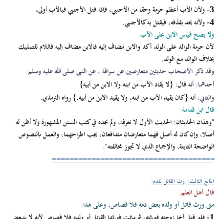
ولأن الأب أعظم حرمة وحقا من الأجنبي، فإذا قتل الأجنبي فبالأب أولى،
3-
ولأنه يحد بقذفه، فيقتل به كالأجنبي.
4-
ولا يصح قياس الابن على الأب:
لأن حرمة الوالد على الولد آكد والابن مضاف إليه فالابن مضاف إليه فاللام للتمليك
بخلاف الوالد مع الولد.
وقد ذكر الأصحاب حديثين متعارضين عن سراقة ، عن النبي صلى الله عليه وسلم:
أحدهما:
أنه قال:
{لا يقاد الأب من ابنه ولا الابن من أبيه}
والثاني:
أنه
{كان يقيد الأب من ابنه، ولا يقيد الابن من أبيه.}
رواه الترمذي.
قال ابن قدامة:
"وهذان الحديثان: الحديث الأول لا نعرفه، ولم نجده في كتب السنن المشهورة ولا أظن له
أصلا، وإن كان له أصل فهما متعارضان متدافعان، يجب اطراحهما، والعمل بالنصوص
الواضحة الثابتة، والإجماع الذي لا تجوز مخالفته".
=====================================
المانع الثالث: إرث القاتل للدم:
قال أهل العلم:
متى ورث قاتل أو ولده بعض دمه فلا قصاص، وعلى هذا:
فلو قتل أخا زوجته فورثته، ثم ماتت فورثها القاتل أو ولده فلا قصاص لأنه لا يتبعض.
1-