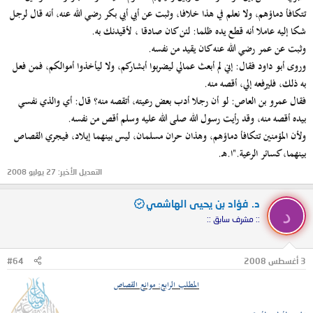
تتكافأ دماؤهم، ولا نعلم في هذا خلافا، وثبت عن أبي أبي بكر رضي الله عنه، أنه قال لرجل
شكا إليه عاملا أنه قطع يده ظلما: لئن كان صادقا ، لأقيدنك به.
وثبت عن عمر رضي الله عنه كان يقيد من نفسه.
وروى أبو داود فقال: إني لم أبعث عمالي ليضربوا أبشاركم، ولا ليأخذوا أموالكم، فمن فعل
به ذلك، فليرفعه إلي، أقصه منه.
فقال عمرو بن العاص: لو أن رجلا أدب بعض رعيته، أتقصه منه؟ قال: أي والذي نفسي
بيده أقصه منه، وقد رأيت رسول الله صلى الله عليه وسلم أقص من نفسه.
ولأن المؤمنين تتكافأ دماؤهم، وهذان حران مسلمان، ليس بينهما إيلاد، فيجري القصاص
بينهما، كسائر الرعية."ا.هـ.
التعديل الأخير:
27 يوليو 2008
د. فؤاد بن يحيى الهاشمي
د
:: مشرف سابق ::
3 أغسطس 2008
#64
المطلب الرابع: موانع القصاص