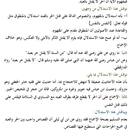
فمفهوم الآية أن الحر لا يقتل بالعبد.
نوقش هذا الاستدلال من وجهين:
أ‌-
بأنه استدلال بالمفهوم، والنصوص الدالة على قتل الحر بالعبد استدلال بالمنطوق مثل
قوله تعالى:
{النفس بالنفس}
والقاعدة عند الأصوليين أن المنطوق مقدم على المفهوم.
ب‌-
أنه لو صح هذا الاستدلال فإنه يلزم ألا يقتل الذكر بالأنثى ولا العكس، وهو خلاف
الإجماع.
ثانياً:
ما روي عن علي رضي الله عنه أنه قال: "من السنة ألا يقتل حر بعبد"
وعن ابن عباس رضي الله عنهما أن النبي صلى الله عليه وسلم قال: "لا يقتل حر بعبد" رواه
الدارقطني.
نوقش هذا الاستدلال بما يلي:
بأن هذه الأحاديث ضعيفة لا تنهض للاحتجاج بها، أما حديث علي ففيه جابر الجعفي وهو
متروك، وحديث ابن عباس فيه جويبر وغيره من المتروكين، قاله ابن حجر في تلخيص الحبير.
ثالثاً:
الإجماع على أن الحر لا يقطع طرفه بطرف العبد مع التساوي في السلامة فيقاس على
ذلك قتل النفس.
ويناقش هذا الاستدلال:
بعدم التسليم بصحة الإجماع فقد روي عن ابن أبي ليلى أن القصاص واجب بين الحر والعبد
في جميع الجراحات التي نستطيع فيها القصاص.