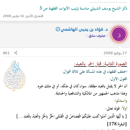
..........................
ذكر الشيخ يوسف الشبيلي مناسبة ترتيب الأبواب الفقهية ص 3
التعديل الأخير:
16 مارس 2008
د. فؤاد بن يحيى الهاشمي
د
:: مشرف سابق ::
27 يوليو 2008
#61
الصورة الثانية: قتل الحر بالعبد:
اختلف الفقهاء في هذه المسألة على ثلاثة أقوال:
القول الأول:
أن الحر لا يقتل بالعبد مطلقا، سواء كان في ملكه، أو في ملك غيره.
وهذا مذهب الجمهور من المالكية والشافعية والحنابلة.
واستدلوا:
أولاً:
قوله تعالى:
{ يَا أَيُّهَا الَّذِينَ آَمَنُوا كُتِبَ عَلَيْكُمُ الْقِصَاصُ فِي الْقَتْلَى الْحُرُّ بِالْحُرِّ وَالْعَبْدُ بِالْعَبْدِ ...}
[البقرة/178]