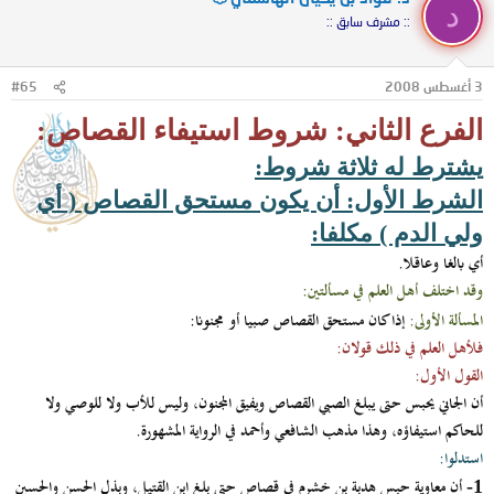
د
:: مشرف سابق ::
3 أغسطس 2008
#65
الفرع الثاني: شروط استيفاء القصاص:
يشترط له ثلاثة شروط:
الشرط الأول: أن يكون مستحق القصاص ( أي
ولي الدم ) مكلفا:
أي بالغا وعاقلا.
وقد اختلف أهل العلم في مسألتين:
المسألة الأولى:
إذا كان مستحق القصاص صبيا أو مجنونا:
فلأهل العلم في ذلك قولان:
القول الأول:
أن الجاني يحبس حتى يبلغ الصبي القصاص ويفيق المجنون، وليس للأب ولا للوصي ولا
للحاكم استيفاؤه، وهذا مذهب الشافعي وأحمد في الرواية المشهورة.
استدلوا:
أن معاوية حبس هدبة بن خشرم في قصاص حتى بلغ ابن القتيل، وبذل الحسن والحسين
1-