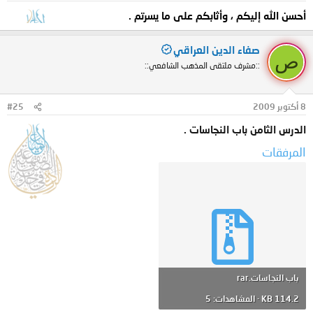
أحسن الله إليكم ، وأثابكم على ما يسرتم
.
صفاء الدين العراقي
ص
::مشرف ملتقى المذهب الشافعي::
8 أكتوبر 2009
#25
الدرس الثامن باب النجاسات .
المرفقات
باب النجاسات.rar
114.2 KB · المشاهدات: 5