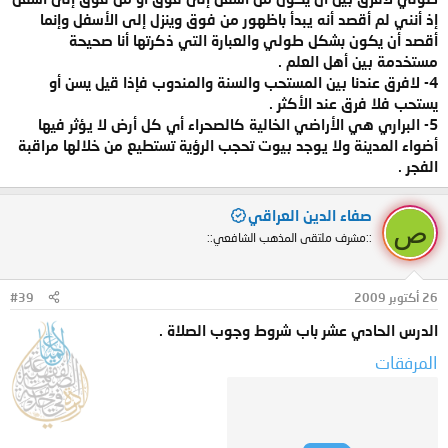
إذ أنني لم أقصد أنه يبدأ باظهور من فوق وينزل إلى الأسفل وإنما
أقصد أن يكون بشكل طولي والعبارة التي ذكرتها أنا صحيحة
مستخدمة بين أهل العلم .
4- لافرق عندنا بين المستحب والسنة والمندوب فإذا قيل يسن أو
يستحب فلا فرق عند الأكثر .
5- البراري هي الأراضي الخالية كالصحراء أي كل أرض لا يؤثر فيها
أضواء المدينة ولا يوجد بيوت تحجب الرؤية تستطيع من خلالها مراقبة
الفجر .
صفاء الدين العراقي
ص
::مشرف ملتقى المذهب الشافعي::
26 أكتوبر 2009
#39
الدرس الحادي عشر باب شروط وجوب الصلاة .
المرفقات