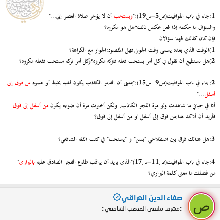
1:جاء في باب المواقيت(ص5-س19):"
ويستحب
أن لا يؤخر صلاة العصر إلى..."
والسؤال ما حكمه إذا فعل عكس ذلك؟هل هو مكروه؟
فإن كان كذلك فهنا سؤالان
1)الوقت الذي بعده يسمى وقت الجواز,فهل المقصود:الجواز مع الكراهة؟
2)هل نستطيع أن نقول في كل أمر يستحب فعله فتركه مكروه؟وكل أمر تركه مستحب ففعله مكروه؟
2:جاء في باب المواقيت(ص9-س15):"بمعنى أن الفجر الكاذب يكون أشبه بخيط أو عمود
من فوق إلى
أسفل
..."
أنا في حياتي ما شاهدت ولو مرة الفجر الكاذب, ولكن أخبرت مرة أن ضوءه يكون
من أسفل إلى فوق
فأريد أن أتأكد هنا:من فوق إلى أسفل أو من أسفل إلى فوق؟
3:
هل هنالك فرق بين اصطلاحي "يسن" و "يستحب"
في كتب الفقه الشافعي؟
4:
جاء في باب المواقيت(ص11-س17)"الذي يريد أن يراقب طلوع الفجر الصادق عليه
بالبراري
"
من فضلك,ما معنى كلمة البراري؟
صفاء الدين العراقي
ص
::مشرف ملتقى المذهب الشافعي::