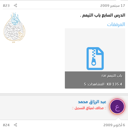
17 سبتمبر 2009
#23
الدرس السابع باب التيمم .
المرفقات
باب التيمم.rar
135.4 KB · المشاهدات: 5
عبد الرزاق محمد
ع
:: مخالف لميثاق التسجيل ::
6 أكتوبر 2009
#24