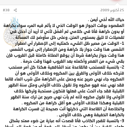
25 أكتوبر 2009
#38
حياك الله أخي أيمن .
المقصود بوقت الجواز هو الوقت الذي لا يأثم فيه المرء سواء بكراهة
أو بدون كراهة فأنا في كلامي لم أفصّل لأني لا أريد أن أدخل في
تفصيلات لا تليق بمستوى المتن، وعلى كل سأوضح لك المسألة .
1- الوقت من مصير ظل الشيء كمثليه إلى الإصفرار أي اصفرار
الشمس هذا وقت جواز بلا كراهة ومن الإصفرار إلى غروب الشمس
هذا وقت جواز بكراهة شرط أن يوقع الصلاة كاملة قبل الغروب فإن
بقي شيء من العصر وأكمله بعد الغروب فهذا وقت حرمة .
2- بالنسبة للمستحب فالقاعدة عند الشافعية هكذا كل أمر مستحب
فتركه خلاف الأولى والفرق بين المكروه وخلاف الأولى هو أن
المكروه جاء نهي صريح عنه وحمل على الكراهة مثل شرب الماء قائما
فقد نهي عنه فهو مكروه ولا نقول خلاف الأولى ومثل سنة الظهر
القبلية فقد جاء الحث على فعلها فتكون مستحبة وتركها خلاف
الأولى ولا نقول مكروه لأنه لم يأت نهي صريح عن ترك سنة الظهر
القبلية وهكذا فخلاف الأولى هو أقل كراهة من المكروه .
والخلاصة أن القاعدة التي ذكرتها أنت صحيحة إن فسرت الكراهة
بالكراهة الخفيفة وهي خلاف الأولى .
3- بالنسبة للفجر الكاذب فأنا قصدت أنه عبارة عن ضوء ممتد بشكل
طولي لافرق بين أن يكون من أسفل إلى فوق أو من فوق إلى أسفل