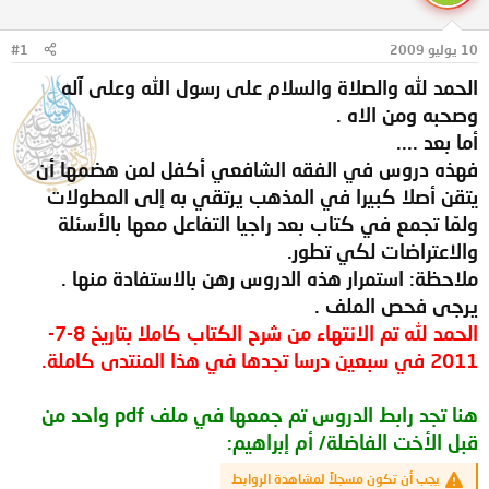
ل
ا
م
ل
و
ب
10 يوليو 2009
#1
ض
د
الحمد لله والصلاة والسلام على رسول الله وعلى آله
و
ء
ع
وصحبه ومن الاه .
أما بعد ....
فهذه دروس في الفقه الشافعي أكفل لمن هضمها أن
يتقن أصلا كبيرا في المذهب يرتقي به إلى المطولات
ولمّا تجمع في كتاب بعد راجيا التفاعل معها بالأسئلة
والاعتراضات لكي تطور.
ملاحظة: استمرار هذه الدروس رهن بالاستفادة منها .
يرجى فحص الملف .
الحمد لله تم الانتهاء من شرح الكتاب كاملا بتاريخ 8-7-
2011 في سبعين درسا تجدها في هذا المنتدى كاملة.
هنا تجد رابط الدروس تم جمعها في ملف pdf واحد من
قبل الأخت الفاضلة/ أم إبراهيم:
يجب أن تكون مسجلاً لمشاهدة الروابط