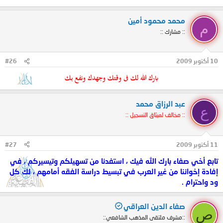
محمد محمود أمين
م
:: مشارك ::
10 أكتوبر 2009
#26
بارك الله لك فى وقتك وجهدك ونفع بك
عبد الرزاق محمد
ع
:: مخالف لميثاق التسجيل ::
11 أكتوبر 2009
#27
تابع أخي صفاء بارك الله فيك ، استفدنا من تسهيلكم وتيسيركم ، في
إفادة إخواننا من غير العرب في تبسيط دراسة الفقه أمامهم ، لك كل
ود واحترام .
صفاء الدين العراقي
ص
::مشرف ملتقى المذهب الشافعي::