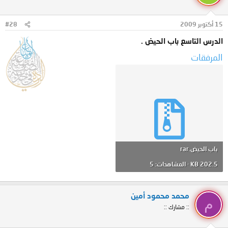
15 أكتوبر 2009
#28
الدرس التاسع باب الحيض .
المرفقات
باب الحيض.rar
202.5 KB · المشاهدات: 5
محمد محمود أمين
م
:: مشارك ::