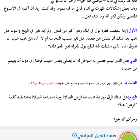
فإنه قد نزلت بي نازلة -عوضني الله خيرا- أرجو أن تدعو لي
وهنا بعض إشكالات ظهرت لي أثناء قرأتي ما قدمتموه, وقد كنت أريد أن أكتبه في الأسبوع
الماضي ولكن قدر الله وما شاء فعل...
الأول)
إذا سقطت قطرة بول في الماء وهو أكثر من قلتين, ولم نجد تغيرا في الريح واللون,هل
يجب بعد ذلك أن نفتش عن طعمه, هل تغير بسبب النجاسة أم لا, أي هل يجب علينا أن
نذوق الماء الذي سقطت فيه قطرة بول لمعرفة تغير طعم الماء؟
الثاني)
هل الذي تيمم فصلى به النوافل له أن يصلي بنفس التيمم فرضا,أي دون أن يتيمم
من جديد؟
الثالث)
هل يجي الترتيب بين التيمم عن العضو المصاب و المسح على الجبيرة
(باب التيمم-ص16-س17)
الرابع)
هل هناك فرق بين نية استباحة فرض الصلاة ونية استباحة الصلاة؟ماذا يفيد كلمة
"فرض" هنا؟
وجزاكم الله خيرا
صفاء الدين العراقي