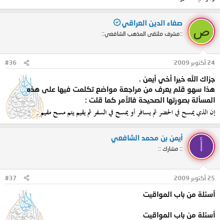
صفاء الدين العراقي
ص
::مشرف ملتقى المذهب الشافعي::
24 أكتوبر 2009
#36
جزاك الله خيرا أخي أيمن .
هذا سهو قلم يعرف من مراجعة مواضع تكلمت فيها على هذه
المسألة بصورتها الصحيحة فالأمر كما قلت :
إن الذي يمسح في الحضر ثم يسافر أ
و
يمسح في السفر ثم يقيم يتم مسح مقيم .
أيمن بن محمد الشافعي
أ
:: مشارك ::
25 أكتوبر 2009
#37
أسئلة من باب المواقيت
أسئلة من باب المواقيت