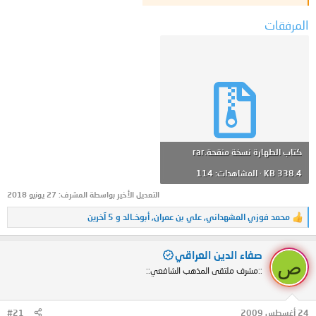
المرفقات
كتاب الطهارة نسخة منقحة.rar
338.4 KB · المشاهدات: 114
التعديل الأخير بواسطة المشرف:
27 يونيو 2018
محمد فوزي المشهداني
,
علي بن عمران
,
أبوخـالد
و 5 آخرين
ا
ل
ت
صفاء الدين العراقي
ف
ص
ا
::مشرف ملتقى المذهب الشافعي::
ع
ل
ا
ت
24 أغسطس 2009
#21