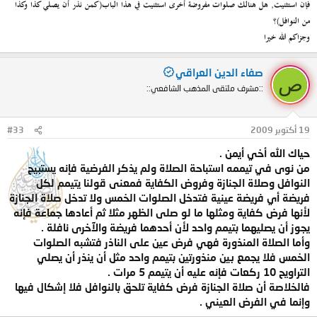
فإن استثنيت, هل هنالك صلوات مفروضة أخرى استثنيت في هذا الباب(كمن نذر أن يصلي كذا وكذا
من النوافل)؟
وجزاكم الله خيرا
صفاء الدين العراقي
ص
::مشرف ملتقى المذهب الشافعي::
19 أكتوبر 2009
#33
حياك الله أخي أيمن .
من نوى في تيممه استباحة الصلاة ولم يذكر الفرضية فإنه يستبيح
النوافل وصلاة الجنازة وفروض الكفاية فمعنى قولنا يتيمم لكل
فريضة أي فريضة عينية فتدخل الصلوات الخمس ولا تدخل صلاة الجنازة
لأنها فرض كفاية ومثلها ما لو صلى الظهر مثلا ثم أعادها جماعة فإنه
يجوز أن يصليهما بتيمم واحد لأن أحدهما فريضة والآخرى نافلة .
وأما الصلاة المنذورة فهي فرض عين على الناذر فتشبه الصلوات
الخمس فلا يجمع بين منذورتين بتيمم واحد مثل أن ينذر أن يصلي
التراويح 10 ركعات فإنه عليه أن يتيمم 5 مرات .
فالخلاصة أن صلاة الجنازة فرض كفاية تلحق بالنوافل فلا إشكال فيها
وإنما في الفرض العيني .