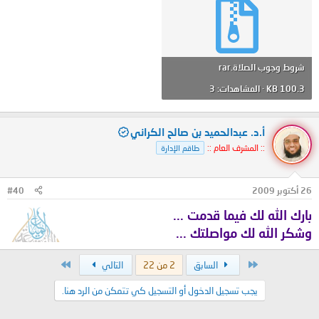
شروط وجوب الصلاة.rar
100.3 KB · المشاهدات: 3
أ.د. عبدالحميد بن صالح الكراني
:: المشرف العام ::
طاقم الإدارة
26 أكتوبر 2009
#40
بارك الله لك فيما قدمت ...
وشكر الله لك مواصلتك ...
الأول
الاخير
السابق
2 من 22
التالي
يجب تسجيل الدخول أو التسجيل كي تتمكن من الرد هنا.