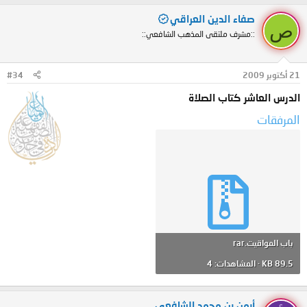
صفاء الدين العراقي
ص
::مشرف ملتقى المذهب الشافعي::
21 أكتوبر 2009
#34
الدرس العاشر كتاب الصلاة
المرفقات
باب المواقيت.rar
89.5 KB · المشاهدات: 4
أيمن بن محمد الشافعي