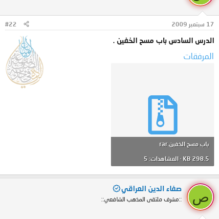
17 سبتمبر 2009
#22
الدرس السادس باب مسح الخفين .
المرفقات
باب مسح الخفين.rar
298.5 KB · المشاهدات: 5
صفاء الدين العراقي
ص
::مشرف ملتقى المذهب الشافعي::