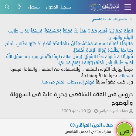
تسجيل الدخول
تسجيل
ملتقى المذهب الشافعي
العِلْمُ رَحِمٌ بَيْنَ أَهْلِهِ، فَحَيَّ هَلاً بِكَ مُفِيْدَاً وَمُسْتَفِيْدَاً، مُشِيْعَاً لآدَابِ طَالِبِ
العِلْمِ وَالهُدَى،
مُلازِمَاً لِلأَمَانَةِ العِلْمِيةِ، مُسْتَشْعِرَاً أَنَّ: (الْمَلَائِكَةَ لَتَضَعُ أَجْنِحَتَهَا لِطَالِبِ الْعِلْمِ
رِضًا بِمَا يَطْلُبُ) [رَوَاهُ الإَمَامُ أَحْمَدُ]،
فَهَنِيْئَاً لَكَ سُلُوْكُ هَذَا السَّبِيْلِ؛ (وَمَنْ سَلَكَ طَرِيقًا يَلْتَمِسُ فِيهِ عِلْمًا سَهَّلَ اللَّهُ
لَهُ بِهِ طَرِيقًا إِلَى الْجَنَّةِ) [رَوَاهُ الإِمَامُ مُسْلِمٌ]،
مرحباً بزيارتك الأولى للملتقى، وللاستفادة من الملتقى والتفاعل فيسرنا
تسجيلك
عضواً فاعلاً ومتفاعلاً،
وإن كنت عضواً سابقاً
فهلم إلى رحاب العلم من هنا.
دروس في الفقه الشافعي محررة غاية في السهولة
والوضوح
ب
ت
صفاء الدين العراقي
10 يوليو 2009
ا
ا
د
ر
صفاء الدين العراقي
ئ
ي
ص
::مشرف ملتقى المذهب الشافعي::
ا
خ