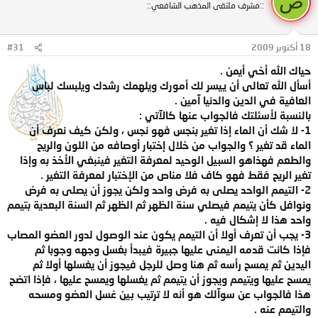
ص
::مشرف ملتقى المذهب الشافعي::
18 أكتوبر 2009
#31
حياك الله أخي أيمن .
أسأل الله تعالى أن ييسر لك أمورك ويلهمك رشدك ويلبسك لباس
العافية في الدين والدنيا آمين .
بالنسبة لأسئلتك فالجواب عنها كالآتي :
1- لا شك أن الماء إذا تغير بنجس فهو نجس ، ولكن كيف نعرف أن
الماء قد تغير ؟ والجواب من خلال إختبار أوصافه من اللون والريح
والطعم فهذاهو السبيل الوحيد لمعرفة التغير فينبغي الأخذ به وإذا
تغير الريح فقط فهو كاف فلا مناص من الإختبار لمعرفة التغير .
2- التيمم الواحد يصلى به فرض واحد ولكن يجوز أن يصلى به فرض
ونوافل كأن يتيمم فيصلي سنة الظهر ثم الظهر ثم السنة البعدية بتيمم
واحد هذا لا إشكال فيه .
3- يجب أن تعرف أولا أن التيمم يكون عند الوصول لدور العضو المصاب
فإذا كانت قدمه اليمنى عليها جبيرة فيبدأ بغسل وجهه وجوبا ثم
اليدين ثم يمسح رأسه ثم هنا وصل للرجل فيجوز أن يغسلها أولا ثم
يمسح عليها ويتيمم ويجوز أن يتيمم ثم يغسلها ويمسح عليها ، فإذا اتضح
هذا فالجواب عن سوآلك هو أنه لا ترتيب بين غسل العضو ومسحه
والتيمم عنه .