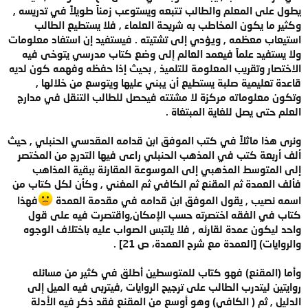
يطول على المعلم والطالب تتبعه ويستوعب زمناً طويلاً في تدريسه ,
وكثير ما يكون المخاطب به شريحة العلماء , فلا يستطيع الطالب
استيعاب معظمه , ويؤدي إلى تشتيته . فيستفيد إن استفاد معلومات
ولا يستفيد علماً فيعمد العالم إلى وضع كتاب مدرسي يتوخى فيه
الاختصار وتقريب المعلومة للتلميذ , بحيث إذا حفظه وفهمه كون لديه
قاعدة تعليمية صلبة يستطيع أن يبني عليها ويتوسع من خلالها ,
وتكون معلوماته مركزة لا مشتته فيحصل للطالب التنقل في مدارج
العلم حتى يصل للغاية المبتغاة .
ونرى هذا ماثلاً في كتب الموفق ابن قدامه المقدسي الحنبلي , حيث
ألف أربعة كتب في المذهب الحنبلي راعى فيها التدرج من المختصر
إلى المتوسط المذهبي إلى الموسوعة المقارنة ببقية المذاهب
فألف العمدة ثم المقنع ثم الكافي ثم المغني , وكأن لكل كتاب من
اسمه نصيب , يقول الموفق ابن قدامه في مقدمة العمدة
فهذا
كتاب في الفقه اختصرته حسب الإمكان,واقتصرت فيه على قول
واحد ليكون عمدة لقارئه , فلا يلتبس الصواب عليه باختلاف الوجوه
والروايات) [العمدة مع شرح العمدة، ص 21] .
وأما (المقنع) فهو كتاب للمتوسطين أطلق في كثير من مسائله
روايتين ليتدرب الطالب على ترجيح الروايات ,فيتربى فيه الميل إلى
الدليل , ثم ( الكافي) وهو أوسع من المقنع فقد ذكر فيه الأدلة