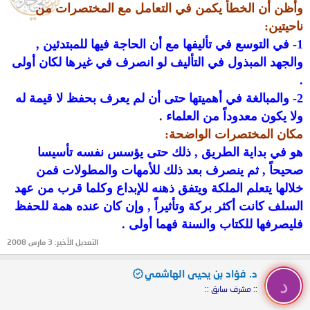
وأظن أن الخطأ يكمن
في التعامل مع المختصرات من
ناحيتين:
1- في التوسع في تأليفها مع أن الحاجة فيها
للمبتدئين ,
والجهد المبذول في التأليف لو انصرف في غيرها لكان أولى
.
2- والمبالغة في
أهميتها حتى أن لم يعرف بحفظ لا قيمة له
ولا يكون معدوداً من العلماء
.
مكان المختصرات الواضحة:
هو في بداية الطريق , ذلك حتى
يؤسس نفسه تأسيسا
صحيحاً , ثم ينصرف بعد ذلك للأمهات والمطولات فمن
خلالها يتعلم
الملكة ويتفق ذهنه للإبداع وكلما قرب من عهد
السلف كانت أكثر بركة وتأثيراً , وإن
كان عنده همة للحفظ
فليصرفها للكتاب والسنة فهما أولى
.
التعديل الأخير:
3 مارس 2008
د. فؤاد بن يحيى الهاشمي
د
:: مشرف سابق ::