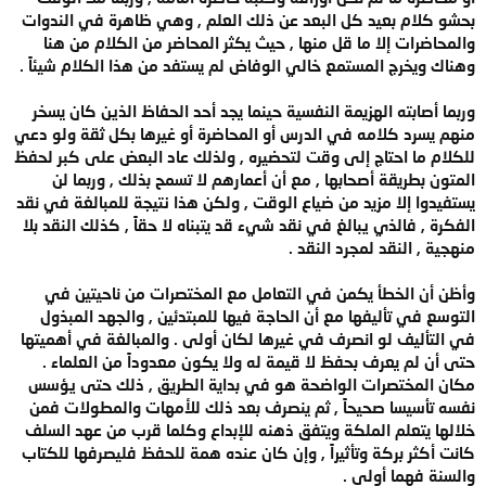
بحشو كلام بعيد كل البعد عن ذلك العلم , وهي ظاهرة في الندوات
والمحاضرات إلا ما قل منها , حيث يكثر المحاضر من الكلام من هنا
وهناك ويخرج المستمع خالي الوفاض لم يستفد من هذا الكلام شيئاً .
وربما أصابته الهزيمة النفسية حينما يجد أحد الحفاظ الذين كان يسخر
منهم يسرد كلامه في الدرس أو المحاضرة أو غيرها بكل ثقة ولو دعي
للكلام ما احتاج إلى وقت لتحضيره , ولذلك عاد البعض على كبر لحفظ
المتون بطريقة أصحابها , مع أن أعمارهم لا تسمح بذلك , وربما لن
يستفيدوا إلا مزيد من ضياع الوقت , ولكن هذا نتيجة للمبالغة في نقد
الفكرة , فالذي يبالغ في نقد شيء قد يتبناه لا حقاً , كذلك النقد بلا
منهجية , النقد لمجرد النقد .
وأظن أن الخطأ يكمن في التعامل مع المختصرات من ناحيتين في
التوسع في تأليفها مع أن الحاجة فيها للمبتدئين , والجهد المبذول
في التأليف لو انصرف في غيرها لكان أولى . والمبالغة في أهميتها
حتى أن لم يعرف بحفظ لا قيمة له ولا يكون معدوداً من العلماء .
مكان المختصرات الواضحة هو في بداية الطريق , ذلك حتى يؤسس
نفسه تأسيسا صحيحاً , ثم ينصرف بعد ذلك للأمهات والمطولات فمن
خلالها يتعلم الملكة ويتفق ذهنه للإبداع وكلما قرب من عهد السلف
كانت أكثر بركة وتأثيراً , وإن كان عنده همة للحفظ فليصرفها للكتاب
والسنة فهما أولى .