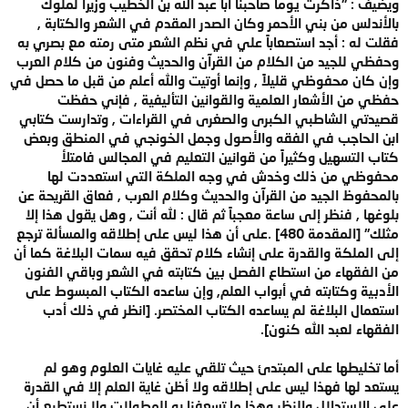
ويضيف : "ذاكرت يوماً صاحبنا أبا عبد الله بن الخطيب وزيرا لملوك
بالأندلس من بني الأحمر وكان الصدر المقدم في الشعر والكتابة ,
فقلت له : أجد استصعاباً علي في نظم الشعر متى رمته مع بصري به
وحفظي للجيد من الكلام من القرآن والحديث وفنون من كلام العرب
وإن كان محفوظي قليلاً , وإنما أوتيت والله أعلم من قبل ما حصل في
حفظي من الأشعار العلمية والقوانين التأليفية , فإني حفظت
قصيدتي الشاطبي الكبرى والصغرى في القراءات , وتدارست كتابي
ابن الحاجب في الفقه والأصول وجمل الخونجي في المنطق وبعض
كتاب التسهيل وكثيراً من قوانين التعليم في المجالس فامتلأ
محفوظي من ذلك وخدش في وجه الملكة التي استعددت لها
بالمحفوظ الجيد من القرآن والحديث وكلام العرب , فعاق القريحة عن
بلوغها , فنظر إلى ساعة معجباً ثم قال : لله أنت , وهل يقول هذا إلا
مثلك" [المقدمة 480] .على أن هذا ليس على إطلاقه والمسألة ترجع
إلى الملكة والقدرة على إنشاء كلام تحقق فيه سمات البلاغة كما أن
من الفقهاء من استطاع الفصل بين كتابته في الشعر وباقي الفنون
الأدبية وكتابته في أبواب العلم, وإن ساعده الكتاب المبسوط على
استعمال البلاغة لم يساعده الكتاب المختصر. [انظر في ذلك أدب
الفقهاء لعبد الله كنون].
أما تخليطها على المبتدئ حيث تلقي عليه غايات العلوم وهو لم
يستعد لها فهذا ليس على إطلاقه ولا أظن غاية العلم إلا في القدرة
على الاستدلال والنظر وهذا ما تسعفنا به المطولات ولا نستطيع أن