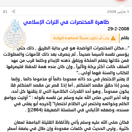
ل
ا
م
ل
3 مارس 2008
#1
و
ب
ض
د
ظاهرة المختصرات في التراث الإسلامي
و
ء
29-2-2008
ع
بقلم
يجب أن تكون مسجلاً لمشاهدة الروابط
"...مكان المختصرات الواضحة هو في بداية الطريق , ذلك حتى
يؤسس نفسه تأسيسا صحيحاً , ثم ينصرف بعد ذلك للأمهات والمطولات
فمن خلالها يتعلم الملكة ويتفق ذهنه للإبداع وكلما قرب من عهد
السلف كانت أكثر بركة وتأثيراً , وإن كان عنده همة للحفظ فليصرفها
للكتاب والسنة فهما أولى..."
لا يعتبر الاختصار في حد ذاته ممدوحا دائماً أو مذموما دائما , وإنما
يمدح إذا حقق مقصد المتكلم , أما إذ1 قصر عن مقصد المتكلم فلا
يكون ممدوحاً , وهو أحد القدرات الكلامية التي لا يتقنها كل أحد،
وقد أخبر النبي صلى الله عليه وسلم عن نفسه بقوله : " أوتيت جوامع
الكلم وخواتمه واختصر لي الكلام اختصارا" [أخرجه أبو يعلى في
مسنده، وضعفه الألباني في السلسلة الضعيفة (2864)] .
فكان صلى الله عليه وسلم يأتي بالألفاظ القليلة الجامعة لمعان
كثيرة , وترى الحديث في كلمات معدودة وإن طال في بضعة أسطر