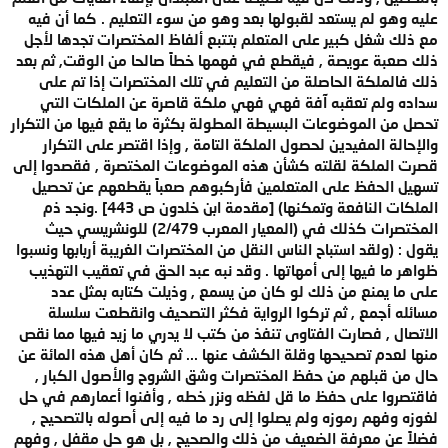
عليه وهو لم يستعد لقبولها بعد وهو من سوء التعليم . كما أن فيه
مع ذلك شغل كبير على المتعلم بتتبع ألفاظ المختصرات تجدها لأجل
ذلك صعبة عويصة , فيقطع في فهمها خطاً صالحا من الوقت, ثم بعد
ذلك فالملكة الحاصلة من التعليم في تلك المختصرات إذا تم على
سداده ولم تعقبه آفة فهي فهي ملكة قاصرة عن الملكات التي
تحصل من الموضوعات البسيطة المطولة بكثرة ما يقع فيها من التكرار
والإحالة المفيدين لحصول الملكة التامة , وإذا اقتصر على التكرار
قصرت الملكة لقلته كشأن هذه الموضوعات المختصرة , فقصدوا إلى
تسهيل الحفظ على المتعلمين فأركبوهم صعباً يقطعهم عن تحصيل
الملكات النافعة وتمكنها) [مقدمة ابن خلدون ص 443] .ونجد ذم
المختصرات كذلك في (المعيار المعرب 2/479) للونشريسي حيث
يقول : (ولقد استباح الناس النقل من المختصرات الغريبة أربابها ونسبوا
ظواهر ما فيها إلى أمهاتها . وقد نبه عبد الحق في تعقيب التهذيب
على ما يمنع من ذلك لو كان من يسمع , وذيلت كتابه بمثل عدد
مسائله أجمع , ثم تركوا الرواية فكثر التصحيف وانقطعت سلسلة
الاتصال , فصارت الفتاوى تنفذ من كتب لا يدري ما زيد فيها مما نقص
منها لعدم تصحيحها وقلة الكشف عنها ... ثم كان أهل هذه المائة عن
حال من قبلهم من حفظ المختصرات وشق الشروح والأصول الكبار ,
فاقتصروا على حفظ ما قل لفظه ونزر خطه , وأفنوا أعمارهم في حل
لغوزه وفهم رموزه ولم يصلوا إلى رد ما فيه إلى أصوله بالتصحيح ,
فضلاً عن معرفة الضعيف من ذلك والصحيح , بل هو حل مقفل , وفهم