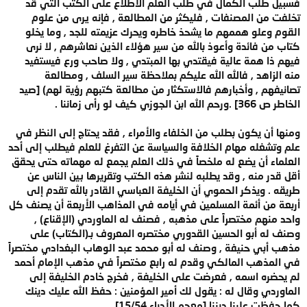
فسبيل طلب الكمال في طلب العلم الاطلاع على الكتب التي قد
تخلفت من المصنفات , فليكثر من المطالعة , فإنه يرى من علوم
القوم وعلو هممهم ما يشحذ خاطره ويحرك عزيمته للجد , وما يخلو
كتاب من فائدة وأعوذ بالله من سير هؤلاء الذين نعاشرهم , لا نرى
فيهم ذا همة عالية فيقتدي بها المبتدي , ولا صاحب ورع فيستفيد
منه الزاهد , فالله الله عليكم بملاحظة سير السلف , ومطالعة
تصانيفهم , وأخبارهم فالاستكثار من مطالعة كتبهم رؤية لهم) [صيد
الخاطر ص 366] .ورحم الله ابن الجوزي كيف لو رأى زماننا .
ومنها أن يكون بطلب من الخلفاء والأمراء , فقد يحتاج إلى النظر في
علم وتشغله مهام الخلافة والسياسة عن التفرغ للعلم فيطلب إلى أحد
العلماء أن يضع له ملخصاً في ذلك العلم يجمع له مهماته حتى يحقق
أقل قدر منه , وقد يطلبه لنشر هذه الكتب وتقريرها بين الناس عن
طريقه . ويذكر الحموي أن الخليفة العباسي القادر بالله تقدم إلى
أربعة من أئمة المسلمين في أيامه في المذاهب الأربعة أن يصنف كل
واحد منهم مختصراً على مذهبه , فصنف له الماوردي (الإقناع) ,
وصنف له أبو الحسين القدوري مختصره المعروف بـ(الكتاب) على
مذهب أبي حنيفة , وصنف له أبو محمد عبد الوهاب البغدادي مختصراً
في المذهب المالكي وقدم له رابع مختصراً في مذهب الإمام أحمد
لم يحضره اسمه , فعرضت على الخليفة , فخرج خادم الخليفة إلى
الماوردي وقال له : يقول لك أمير المؤمنين : حفظ الله عليك دينك
كما حفظت علينا ديننا [معجم الأدباء 15/54].