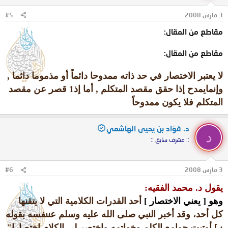
3 مارس 2008
#5
مقاطع من المقال:
مقاطع من المقال:
لا يعتبر الاختصار في حد ذاته ممدوحا دائماً أو مذموما دائما ,
وإنما
يمدح إذا حقق مقصد المتكلم , أما إذ1 قصر عن مقصد
المتكلم فلا يكون ممدوحاً
د. فؤاد بن يحيى الهاشمي
د
:: مشرف سابق ::
3 مارس 2008
#6
يقول د. محمد الفقيه:
وهو
[
يعني الاختصار ]
أحد القدرات الكلامية التي لا يتقنها
كل أحد، وقد أخبر النبي صلى الله عليه وسلم عن
نفسه بقوله
:
]
أوتيت جوامع الكلم وخواتمه واختصر لي الكلام اختصارا
"