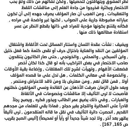
نظر المشوق ويتهافتون لتحصيلها , ولكن نشأتهم من ذلك ولع بحب
الاختصار وبكثرة فخرجوا من جادة العلم إلى مناقشات اللفظ
والتعقيدات , ومن العجب أن صار المؤلف يصرف جهده إلى أن تكون
عباراته مضبوطة جارية على الصواب , لكنها غير واضحة في مراده ,
فكأنه يقتنع بكونها مؤدية للمراد في ذاتها بقطع النظر عن عسر
استفادة مطالعها ذلك منها .
ويضيف : نشأت عقدة اللسان واستتار المسائل تحت الألفاظ واشتغال
المؤلفين عن النقد والعناية باختزال حرف أو نقص كلمة كما فعل خليل
, وابن ألسبكي , والمحلي , والخونجي , حتى صار الكاتبون ينتقدون
صاحب الاختصار في بعض التراكيب بأنه لو قال كذا لكان أخصر
فضعفت الأفهام , وتهيأت لشرح تلك المغلفات , وإضاعة بقية الأوقات
, والخصومة في معاني الكلمات , هل تدل على ما قصده المؤلف
أولا , فمن قائل نعم , ومن معترض بلا ومن ناقد للاعتراض ومنتصر ,
وبعد طول الزمان صرفت الأذهان عن الفائدة ونسي المؤلفون خطتهم
فأصبحت لا ترى التأليف إلا مناقشات وخصومات في الألفاظ
والعبارات , وفي ذلك يضيع عمر الطالب ويخور فكره , ويصبح رجلاً
قادراً على المكابرة واللجاج بغير حجاج , فماذا بقي للعلماء من مجدهم
القديم , انحصرت دائرة التأليف في نقل ما قاله المتقدمون , ترى تأليفاً
يظهر بعد آخر , ولا تجد شيئاً جديداً أو رأياً أو تمحيصاً) [أليس الصبح بقريب
ص 165, 167] .