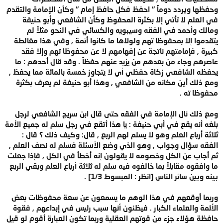
وحفظها ويردد دوماً " احفظ فكل حافظ إمام " وكأن الإمامة والتقدم
في العلم لا تأتي إلا بكثرة المحفوظ وكأن الشافعي وأبو حنيفة
ومالك وأحمد في الفقه وسيبويه والكسائي في النحو مثلاً لم
يتقدموا إلا بمحفوظا تهم ولولاها ما كانوا أئمة , وفي هذا مغالطة
كبيرة , فإمامتهم ناتجة عن إفهامهم لا عن محفوظا تهم وإلا فقد
عاصرهم وجاء من بعدهم من يزيد عنهم حفظاً . وقد قال أحدهم : ما
يحفظه الشافعي زكاة حفظي أي لا يتجاوز خمسة بالمائة مما يحفظ ,
ومع ذلك أين مكانه من الشافعي , وهذا أبو حنيفة لم يعرف بكثرة
محفوظا ته .
ومع ذلك نال الإمامة في الفقه حتى قال ابن سريج الشافعي لرجل
بلغه أنه يقع في أبي حنيفة : يا هذا أتقع في رجل سلم له جميع الأمة
ثلاثة أرباع العلم وهو لا يسلم لهم الربع , قال: وكيف ذلك ؟ قال :
الفقه سؤال وجواب , وهو الذي وضع الأسئلة فسلم له نصف العلم ,
ثم أجاب عن الكل وخصومه لا يقولون إنه أخطأ في الكل , فإذا جعلت
ما وافقوه مقابلاً بما خالفوه فيه سلم له ثلاثة أرباع العلم وبقي الربع
بينه وبين سائر الناس [انظر : المبسوط 1/3] .
وربما أوقعهم في هذا الوهم ما يسمعون عن سعة محفوظات بعض
الأئمة والعلماء الكبار . فيظنون أنها سبب رئيس في إبداعهم , فقوة
حافظة هؤلاء جزء من قوتهم العقلية وربما تكون العبارة أقوم لو قيل