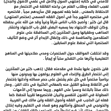
للآمدي في كتابه (منتهى السول والأمل في علمي الأصول والجدل)
تعجب العلماء وطلاب العلم من براعته الفائقة في الاختصار مع
الاحتفاظ بالمعنى , فلما بلغه تعجبهم قال سأزيدهم عجباً , فاختصره
في مختصره الشهير جداً في أصول الفقه المسمى (مختصر المنتهى)
قال ابن كثير : وأصبح كتاب الناس شرقاً وغرباً وقد من الله علي بحفظه
.وكان لتوقف الاجتهاد بما يسميه البعض قفل باب الاجتهاد وانتشار
المذاهب وطغيانها وميل المتأخرين إلى المحافظة على علوم
المتقدمين والمنافسة في ذلك وإغفال الإبداع أثر في وضع التأليف
المختصرة التي تحفظ علوم السابقين .
وقد اختلفت المواقف حول المختصرات ومدى صلاحيتها في المناهج
التعليمية وأثرها على التفكير سلباً أو إيجاباً .
فابن خلدون عابها بشدة في مقدمته فقال: (ذهب كثير من المتأخرين
إلى اختصار الطرق والإنحاء في العلوم يولعون بها ويدونون منها
برنامجاً مختصراً في كل علم يشتمل على حصر مسائله وأدلتها باختصار
في الألفاظ وحشو القليل منه بالمعاني الكثيرة في ذلك الفن , وصار
ذلك مخلاً بالبلاغة وعسراً على الفهم , وربما عمدوا إلى الأمهات
المطولة في الفنون للتفسير والبيان فاختصروها تقريباً للحفظ كما
فعله ابن الحاجب في الفقه وأصول الفقه وابن مالك في العربية
والخونجي في المنطق وأمثالهم وهو فساد في التعليم وفيه إخلال
بالتحصيل , وذلك لأن فيه تخليطاً على المبتدئ بإلقاء الغايات من العلم