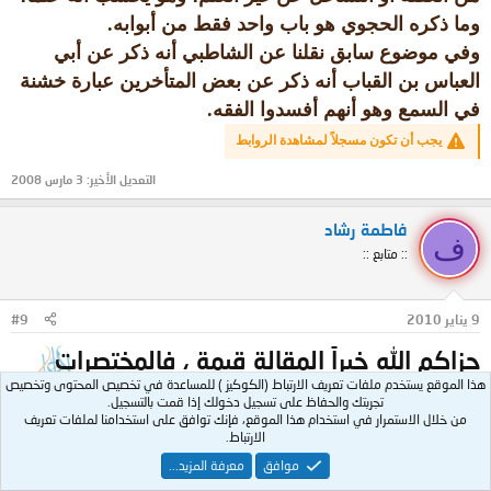
وما ذكره الحجوي هو باب واحد فقط من أبوابه.
وفي موضوع سابق نقلنا عن الشاطبي أنه ذكر عن أبي
العباس بن القباب أنه ذكر عن بعض المتأخرين عبارة خشنة
في السمع وهو أنهم أفسدوا الفقه.
يجب أن تكون مسجلاً لمشاهدة الروابط
التعديل الأخير:
3 مارس 2008
فاطمة رشاد
ف
:: متابع ::
9 يناير 2010
#9
جزاكم الله خيراً المقالة قيمة ، فالمختصرات
هذا الموقع يستخدم ملفات تعريف الارتباط (الكوكيز ) للمساعدة في تخصيص المحتوى وتخصيص
هي لتحصيل الفائدة في صورة موجزة ، فهي
تجربتك والحفاظ على تسجيل دخولك إذا قمت بالتسجيل.
أشبه بالوجبات السريعة ، تسد جوعك بسرعة
من خلال الاستمرار في استخدام هذا الموقع، فإنك توافق على استخدامنا لملفات تعريف
الارتباط.
لكن الإكثار منها والاعتماد عليها كليا مضر.
موافق
معرفة المزيد...