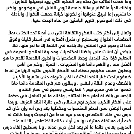
وما هدف الكاتب من بحثه وما الفكرة التي يريد توصيلها للقارئ ,
ولذلك نادراً ما تظفر برسالة جامعية تروي الغليل في موضوعها وأكثر
ما تشترى إما لبريق عنوانها أو لكونها خزانة جمعت الأقوال والأدلة
في ذلك الموضوع, فتريح الباحثين من عناء البحث عنها .
وتعال إلى أكثر كتب الفكر والثقافة التي بين أيدينا تجد الكتاب يملأ
الصفحات الطوال وتستطيع أن تختزل أفكاره في أسطر قليلة وفوق
هذا لا وضوح في المعنى ولا بلاغة في اللفظ إلا ما ندر منها. فلا
ينبغي أن نقتات على رفضنا للمختصرات ومحاربة المناهج القديمة في
التعليم فإذا جئنا للبديل وجدنا المختصرات والطرق القديمة تقدم ما هو
أفضل منه , والأهم دائما هو المخرجات , الثمرة , وكم من أناس
يغطون ضعف فكرتهم بغطاء نقد الأفكار الأخرى فتتيه الرؤيا عن نقاط
ضعفهم تحت غبار النقد الكثيف الذي يثيرونه حتى يشعروا الآخرين
بالضعف وعدم الثقة بالنفس , ويبقون هم في المقدمة دائما ماذا
قدموا ما هي مخرجاتهم ؟ هذا ينسي ويضيع في غمار النقد و
الإحساس بالضآلة أمام هذا المنتقد , ولذلك ما لم نتعامل في حكمنا
على أفكار الآخرين بمخرجاتهم سنبقى في دائرة النقد المزيف .وربما
أحس البعض ممن احتقر المختصرات وحفظها بعد زمن أنه وإن كان قد
درس في ذلك الاختصاص وقدم فيه عدداً من البحوث وربما كانت له
فيه آراء مستقلة معترف بها من أرباب ذلك الاختصاص , إلا انه عند
التدريس يعاني دائما ما لم يعد لكل درس عدته , ولا يستطيع إلغاء درس
أو محاضرة ما لم تكن أوراقه وكتبه حاضرة أمامه , وربما ملأ الوقت