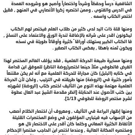
الشافعية درساً وحفظاً وشرحاً واختصاراً وأصبح هو وشروحه العمدة
في الدرس والفتوى , وممن اختصره زكريا الأنصاري في المنهج , فقيل
اختصر الكتاب واسمه .
ومنها قلة ذات اليد لدى كثير من طلاب العلم فيختصر لهم الكتاب
ليكونون اقدر على شرائه بالإضافة لندرة الورق والاعتماد على النساخ ,
فا الكتاب الكبير يستهلك أوراقا ً كثيرة وأوقاتاً طويلة في نسخه
ويكون ثمنه باهظا , بعكس الكتاب الصغير .
ومنها مسايرة طبيعة الحركة العلمية , فقد يؤلف العالم المختصر لهذا
الغرض فالطوفي مثلاً حينما اختصر(روضة الناظر) للموفق ابن قدامة
في كتابه (البلبل) كان مجاراة للحركة العلمية مع أنه لم يكن مقتنعاً
بأمور كثيرة في (الروضة) منها طريقته في الترتيب , ولكن لأن الحركة
العلمية مهتمة بهذه النوع من التأليف اختصر كتاب (الروضة) لشهرته
بين كتب الأصول عند الحنابلة [انظر مقدمة الشيخ عبد العال عطوة
لشرح مختصر الروضة للطوفي 1/13].
ومنها إظهار البراعة في التأليف , ومعروف أن اختصار الكلام أصعب
من الإسهاب فيه فيتبارى المؤلفون في وضع المختصرات القليلة
الألفاظ الكثيرة المعاني وكلما كان أقدر على الاختصار نال هو
ومختصره المكانة العالية , وعندما اختصر ابن الحاجب مختصرا الإحكام