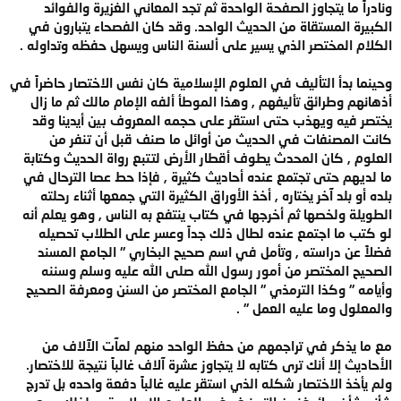
ونادراً ما يتجاوز الصفحة الواحدة ثم تجد المعاني الغزيرة والفوائد
الكبيرة المستقاة من الحديث الواحد. وقد كان الفصحاء يتبارون في
الكلام المختصر الذي يسير على ألسنة الناس ويسهل حفظه وتداوله .
وحينما بدأ التأليف في العلوم الإسلامية كان نفس الاختصار حاضراً في
أذهانهم وطرائق تأليفهم , وهذا الموطأ ألفه الإمام مالك ثم ما زال
يختصر فيه ويهذب حتى استقر على حجمه المعروف بين أيدينا وقد
كانت المصنفات في الحديث من أوائل ما صنف قبل أن تنفر من
العلوم , كان المحدث يطوف أقطار الأرض لتتبع رواة الحديث وكتابة
ما لديهم حتى تجتمع عنده أحاديث كثيرة , فإذا حط عصا الترحال في
بلده أو بلد آخر يختاره , أخذ الأوراق الكثيرة التي جمعها أثناء رحلته
الطويلة ولخصها ثم أخرجها في كتاب ينتفع به الناس , وهو يعلم أنه
لو كتب ما اجتمع عنده لطال ذلك جداً وعسر على الطلاب تحصيله
فضلاً عن دراسته , وتأمل في اسم صحيح البخاري " الجامع المسند
الصحيح المختصر من أمور رسول الله صلى الله عليه وسلم وسننه
وأيامه " وكذا الترمذي " الجامع المختصر من السنن ومعرفة الصحيح
والمعلول وما عليه العمل " .
مع ما يذكر في تراجمهم من حفظ الواحد منهم لمآت الآلاف من
الأحاديث إلا أنك ترى كتابه لا يتجاوز عشرة آلاف غالباً نتيجة للاختصار.
ولم يأخذ الاختصار شكله الذي استقر عليه غالباً دفعة واحده بل تدرج