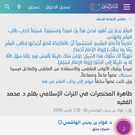
تسجيل الدخول
تسجيل
ملتقى الصناعة البحثية
العِلْمُ رَحِمٌ بَيْنَ أَهْلِهِ، فَحَيَّ هَلاً بِكَ مُفِيْدَاً وَمُسْتَفِيْدَاً، مُشِيْعَاً لآدَابِ طَالِبِ
العِلْمِ وَالهُدَى،
مُلازِمَاً لِلأَمَانَةِ العِلْمِيةِ، مُسْتَشْعِرَاً أَنَّ: (الْمَلَائِكَةَ لَتَضَعُ أَجْنِحَتَهَا لِطَالِبِ الْعِلْمِ
رِضًا بِمَا يَطْلُبُ) [رَوَاهُ الإَمَامُ أَحْمَدُ]،
فَهَنِيْئَاً لَكَ سُلُوْكُ هَذَا السَّبِيْلِ؛ (وَمَنْ سَلَكَ طَرِيقًا يَلْتَمِسُ فِيهِ عِلْمًا سَهَّلَ اللَّهُ
لَهُ بِهِ طَرِيقًا إِلَى الْجَنَّةِ) [رَوَاهُ الإِمَامُ مُسْلِمٌ]،
مرحباً بزيارتك الأولى للملتقى، وللاستفادة من الملتقى والتفاعل فيسرنا
تسجيلك
عضواً فاعلاً ومتفاعلاً،
وإن كنت عضواً سابقاً
فهلم إلى رحاب العلم من هنا.
ظاهرة المختصرات في التراث الإسلامي بقلم د. محمد
الفقيه
ب
ت
د. فؤاد بن يحيى الهاشمي
3 مارس 2008
ا
ا
د
ر
د. فؤاد بن يحيى الهاشمي
د
ئ
ي
:: مشرف سابق ::
ا
خ