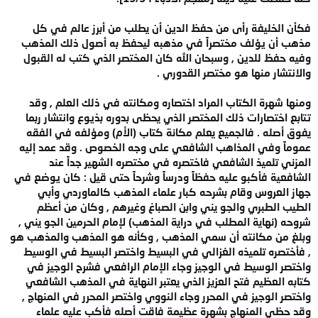
فكأن الخليفة رأى من حفظ الدين أن يطلب من أبرز عالم في كل
مذهب أن يؤلف مختصراً في مذهبه ليحفظ به أصول ذلك المذهب
وفيه حفظ للدين , وسبحان الله كان المختصر الذي كتب له القبول
والانتشار منها هو مختصر القدوري .
ومنها شهرة الكتاب المراد اختصاره ومكانته في ذلك العلم , وقد
تتابع اختصارات ذلك المختصر الذي يحظى بدوره بذيوع وانتشار ربما
يفوق أصله . فالجميع يعلم مكانة كتاب (الأم) ومؤلفه في الفقه
عموماً وفي المذاهب الشافعي على وجه الخصوص . وقد عمد إليه
المزني تلميذ الشافعي فاختصره في مختصره الشهير جداً عند
الشافعية فأكبو عليه حفظاً ودرساً وشرحاً حتى قيل : كان يوضع في
جهاز العروس وقام بشرحه كبار علماء المذهب كالماوردي وأبي
الطيب الطبري والجو يني وابن الصباغ وغيرهم , وكان من أعظم
شروحه (نهاية المطلب في دراية المذهب) لإمام الحرمين الجو يني ,
وبلغ من مكانته أن سمي المذهب , وكأنه هو المذهب والمذهب هو
, فأختصره تلميذه الغزالي في البسيط واختصر البسيط في الوسيط
واختصر الوسيط في الوجيز وجاء الإمام الرافعي فشرح الوجيز في
كتابه العظيم فتح العزيز الذي يعتبر النهاية في المذهب الشافعي
واختصر الوجيز في المحرر وجاء النووي واختصر المحرر في المنهاج ,
وقد حظي المنهاج بشهرة عظيمة فاقت أصله فأكب عليه علماء