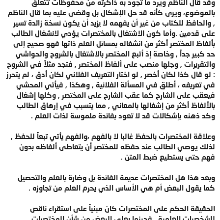
وقد قال الناظم ويرد ما تجود به ذاكرته من محفوظات تتعلق
بالموضوع، ويرى كأنه قد حل الإشكال بل وقضى عليه بما قال الناظم
, والحافظ للكتاب من غير أن يفهمه لا يزيد أن يكون نسخة زائدة تسير
على قدمين .وأما كون الاشتغال بالمختصرات يؤدي لانشغال الطالب
بألفاظ المختصر أكثر من انشغاله بمسائل العلم ذاتها فهو صحيح إلى
حد كبير جداً , وخاصة إذ أتبع المختصر بالاشتغال بالشروح والحواشي
والتقريرات , وجلها منصب على ألفاظ المختصر , فتجد مثلاً في الشروح
: لو قال كذا لكان أخصر , لو اختار التعريف الفلاني لكان أدق ، لم يتحرز
في تعريفه ، أطلق في المسألة الفلانية , وهكذا , فيأتي المحشي
فيعقب على الشارح كما عقب الشارح على المختصر , وكلها إشغال
بالألفاظ أكثر من إشغالها بالمعاني , مما يتسبب في إرهاق الطالب
وكد ذهنه بإشكالات قد لا تعود بفائدة ملموسة لذات العلم .
وعلاقة المختصرات بالحفظ غالبا لا بالفهم ،والفهم يأتي تبعاً للحفظ ,
لذلك يوصي الطالب عند حفظه للمختصر أن يتعاطى ألفاظه بدون
فهم حتى يستطيع ضبط المتن .
وبعد هذا هل المختصرات عديمة الفائدة بل وضارة بالعلم والتحصيل
كما يقول البعض أم هي الأساس الذي يحرم العلم من تجاوزه .
الحقيقة الحكم على المختصرات كان مبنياً على استقراء ناقص
للشخصيات العلمية , فحينما يعلي البعض من شأن المختصرات