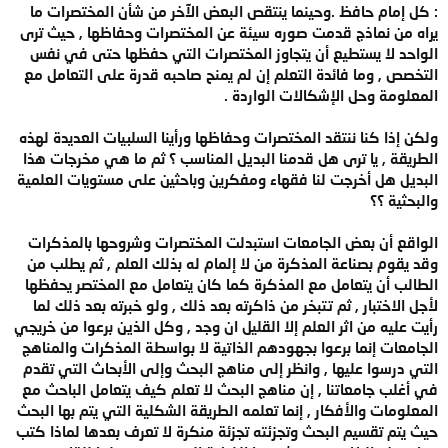
: كل إمام حافظ .وحينما ينتقص البعض الآخر من شأن المختصرات ما
يراه من نماذج قدمت صوره سيئة عن المختصرات وحفاظها , حيث ترى
الواحد لا يستطيع أن يتجاوز المختصرات التي حفظها حتى في نفس
التخصص , وما فائدة التعلم إن لم يمنح صاحبه قدرة على التعامل مع
المعلومة وحل الإشكالات الواردة .
ولكن إذا كنا ننتقد المختصرات وحفاظها ورأينا السلبيات العديدة لهذه
الطريقة , يا ترى هل قدمنا البديل المناسب ؟ ثم ما هي مخرجات هذا
البديل هل أخرجت لنا فقهاء ومفكرين وباحثين على مستويات العلمية
والبحثية ؟؟
الواقع أن بعض الجامعات استبدلت المختصرات وشروحها بالمذكرات
وقد يقوم بصناعة المذكرة من لا إلمام له بذلك العلم , ثم يطلب من
الطالب أن يتعامل مع المذكرة كما كان يتعامل مع المختصر يحفظها
لأجل الاختبار , ثم تتبخر من ذاكرته بعد ذلك , ولو خبرته بعد ذلك لما
رأيت عليه من اثر العلم إلا القليل ان وجد , وكل الذين برعوا من خريجي
الجامعات إنما برعوا بجهودهم الذاتية لا بواسطة المذكرات والمناهج
التي درسوا عليها , وانظر إلى مناهج البحث وإلى الأبحاث التي تقدم
في أغلب جامعاتنا , إن مناهج البحث لا تعلم كيف يتعامل الباحث مع
المعلومات والأفكار , إنما تعلمه الطريقة الشكلية التي يتم بها البحث
حيث يتم تقسيم البحث وتجزئته تجزئة منكرة لا تعرف بعدها لماذا كتب