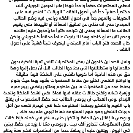
نعطي المختصرات حكماً واحداً فهذا إمام الحرمين الجويني ألف
مختصراً صغيراً جداً في أصول الفقه " الورقات " اقتصر فيه على
التعريفات والمهم جداً في أصول الفقه وراعي فيه وضع الطالب
المبتدئ حتى أنه تخلى عن تحقيق المسألة أو تقييدها حتى يفهم
الطالب ما المسألة وحتى إن شراحه كثيراً ما يأخذون عليه إطلاقه
وعدم تقييده أو خلطه وهذا لا يفوت عالماً محققاً كالجويني ولكن
كان قصده فتح الباب أمام المبتدي ليتعرف شيئاً فشيئاً على أصول
الفقه .
ولعل قصد ابن خلدون أن بعض المختصرات تلقي ثمرة الفكرة بدون
مقدماتها واستدلالاتها التي يحتاجها الطالب قبل أن يصل إليها وهذا
حق من هذه الناحية أما كونها تقضي على الملكة فهذا حقيقة
والواقع العلمي لكثير من حفاظ المختصرات يشهد بهذا حيث يقوم
بحفظ عدد من المختصرات ما بين منظوم ومنثور يقضي ربيع عمره
وزهرة شبابه وتفتح طاقات عقله فيها فماذا بقي لشحذ الملكة وتنمية
الإبداع ,ومن العجائب أن يوصي الطالب عند حفظ المختصرات أن يغلق
باب الفهم والتفكير ويحفظ المعلومة كما هي فيحرم نفسه من أقل
درجات التفكير وهو فهم المعلومة فماذا ترجي منه بعد ذلك ,
ويوصي بالإقلال من الحفظ والتكرار حتى يستقر في ذهنه فإذا كانت
بعض المنظومات تتجاوز ألف بيت , ويوصي مثلاً لا يزيد عن حفظ بيتين
في اليوم , ويتعين عليه أن يحفظ عدداً من المختصرات فكم سنة يحتاج