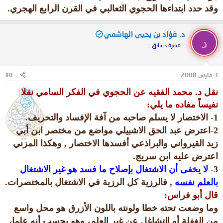
وقد حدد ابتداءها الحجوي الثعالبي في القرن الرابع الهجري.
د. فؤاد بن يحيى الهاشمي
د
:: مشرف سابق ::
3 مارس 2008
#8
نقل د. محمد الفقيه عن
الحجوي في الفكر السامي نقلا
نفيساًَ مفاده ما يلي:
1- الاختصار لا يسلم صاحبه من آفة الإفساد والتحريف.
2-اعترض عبد الحق الاشبيلي
مواضع من مختصر ابن أبي
زيد القيرواني والبراذعي أفسدها الاختصار , وهكذا المزني
اعترض عليه ابن سريج.
3-
لا يخفى أن الاشتغال بإصلاح ما فسد هو غير الاشتغال
بالعلم نفسه
, فالرزية كل الرزية في الاشتغال بالمختصرات.
قال أبو فراس:
وما وضعت تحته خطا ولونته باللون الأزرق هو محل واسع
من الغفلة أو التشاغل عن غير العلم، وهو يحسب أنه علما،