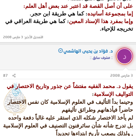
على أن أصل القصة قد اعتبر عند بعض أهل العلم:
إما بمجموعة أسانيده
: كما هي طريقة ابن حجر.
وإما بمفرد هذا الإسناد المعين
: كما هي طريقة العراقي في
تخريجه للإحياء.
التعديل الأخير:
3 مارس 2008
د. فؤاد بن يحيى الهاشمي
د
:: مشرف سابق ::
3 مارس 2008
#7
يقول د. محمد الفقيه مفتشاً عن جذور وتاريخ الاختصار في
التواليف الإسلامية
:
وحينما بدأ التأليف في العلوم الإسلامية كان نفس الاختصار
حاضراً في
أذهانهم وطرائق تأليفهم
لم يأخذ الاختصار شكله الذي استقر عليه غالباً دفعة واحده
بل تدرج شأنه شأن سائر
فنون التصنيف في العلوم الإسلامية
, ولذلك يصعب تأريخ ابتداءها تحديداً