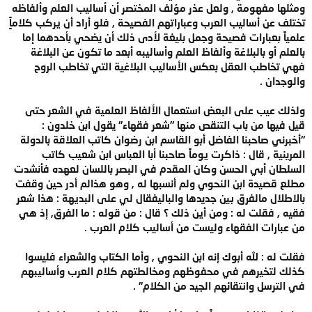
ومثلها مفهومة , ولعل عذر مؤلف المختصر أن أساليب العلم وألفاظه
تختلف عن أساليب العرب وعباراتهم الفصيحة , فلو أراد أن يركب كلاماًٍ
علمياً بعبارات فصيحة وجمل بليغة لأدى ذلك أن يضحي بأحدهما إما
بالعلم أو بالبلاغة وألفاظ العلم وأساليبه أبعد ما تكون عن البلاغة
فهي تخاطب العقل بعكس الأساليب البلاغية التي تخاطب الروح
والوجدان .
ولذلك عيب على البعض استعمال الألفاظ العلمية في الشعر حتى
قيل فيها من باب التنقص منها "شعر فقهاء" يقول ابن خلدون :
"أخبرني صاحبنا الفاضل أبو القاسم ابن رضوان كاتب العلاقة بالدولة
المرينية , قال : ذاكرت يوماً صاحبنا أبا العباس ابن شعيب كاتب
السلطان أبي الحسن وكان المقدم في البصر باللسان لعهده فأنشدت
مطلع قصيدة ابن النحوي ولم أنسبها له , وهو هذالم أدر حين وقفت
بالاطلال مالفرق بين جديدها والباليفقال لي على البديهة : هذا شعر
فقيه , فقلت له : ومن أين ذلك ؟ قال : من قوله : ما الفرق, إذ هي
من عبارات الفقهاء وليست من أساليب كلام العرب .
فقلت له : لله أبوك إنه ابن النحوي , وأما الكتاب والشعراء فليسوا
كذلك لتخيرهم في محفوظهم ومخالطتهم كلام العرب وأساليبهم
في الترسل وانتقائهم الجيد من الكلام" .