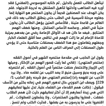
ليتأهل الطالب للعمل بالدليل , ثم كتابه الموسوعي (المغني) فقد
أورد فيه المذاهب وأدلتها لتأهيل المشتغل به لدرجة الاجتهاد .فلم
يكن الهدف عند المصنفين قديماً أن يكون المختصر هو النهاية إنما
جعلوه مرحلة تأسيسية في الطلب حتى ينطلق الطالب بعد ذلك في
العالم من قاعدة متينة , فالأساس المتين يؤهل الطالب لأن يكون
متيناً في العلم , وعكسه الأساس المخلخل . ومنها ضعف الهمم
المتتابع , فبعد ما كان هد ف الأوائل الإمامة رضي من بعدهم بمرتبة
تلامذة الإمام ثم ما زالت الهمم في تناقص مما أقلق العلماء الكبار
وجعلهم يتعاملون مع هذا الضعف بمصنفات متناسبة حتى لا يؤدي
طول المصنفات إلى انصراف الناس عن العلم بالكلية.
يقول ابن الحاجب في مقدمة مختصره الشهير في أصول الفقه
(مختصر المنتهى) : (فاني لما رأيت قصور الهمم عن الإكثار , وميلها
إلى الإيجاز والاختصار صنفت مختصراً في أصول الفقه , ثم اختصرته
على وجه بديع وسبيل منيع لا يصد اللبيب عن تعلمه صاد , ولا يرد
الأديب عن تفهمه راد) [مختصر المنتهى مع شرحه رفع الحاجب 1/
229] .ويصف ابن الجوزي حال تدهور الهمم في زمانه بكثير من الأسف
فيقول : (كانت همم القدماء من العلماء علية, تدل عليها تصانيفهم
التي هي زبدة أعمارهم إلا أن أكثر تصانيفهم دثرت لأن همم الطلاب
ضعفت , فصاروا يطلبون المختصرات , ولا ينشطون للمطولات , ثم
اقتصروا على ما يدرسون به من بعضها , فدثرت الكتب ولم تنسخ .