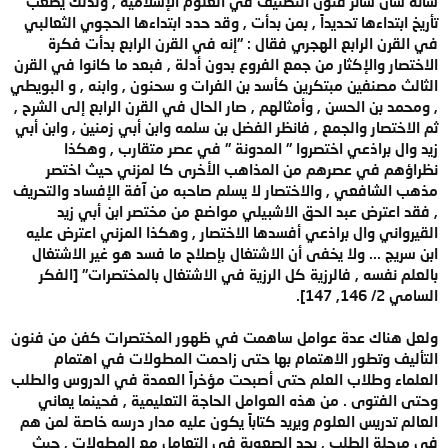
شأنه شأن سائر فنون التصنيف في العلوم الإسلامية , ولذلك يصعب
تأريخ ابتداءها تحديداً , بمن بدأت , وقد حدد ابتداءها الحجوي الثعالبي
في القرن الرابع الهجري فقال : "إنه في القرن الرابع بدأت فكرة
الاختصار والإكثار من جمع الفروع بدون أدلة , فبعد ما كانوا في القرن
الثالث مصنفين مبتكرين كأسد بن الفرات و سحنون , وابنه , و البويطي
, ومحمد بن الحسن , وأمثالهم , صار الحال في القرن الرابع إلى الشرح ,
ثم الاختصار والجمع , فانظر الفضل بن سلمه وابن أبي زمنين , وابن أبي
زيد وال براذعي اختصروا " المدونة " في عصر متقارب , وهكذا
نظراؤهم في عصرهم من المذاهب الأخرى كا لمزني حيث اختصر
مذهب الشافعي , والاختصار لا يسلم صاحبه من آفة الإفساد والتحريف
, فقد اعترض عبد الحق الاشبيلي مواضع من مختصر ابن أبي زيد
القيرواني وال براذعي أفسدها الاختصار , وهكذا المزني اعترض عليه
ابن سريج ... ولا يخفى أن الاشتغال بإصلاح ما فسد هو غير الاشتغال
بالعلم نفسه , فالرزية كل الرزية في الاشتغال بالمختصرات" [الفكر
السامي 2/ 146, 147].
ولعل هناك عدة عوامل ساهمت في ظهور المختصرات كفن من فنون
التأليف وتطور الاهتمام بها حتى زاحمت المطولات في اهتمام
العلماء وطلاب العلم حتى أصبحت مؤخراً العمدة في الدروس والطلب
وحتى الفتوى . من هذه العوامل الحاجة التعليمية , فحينما يعاني
العالم تدريس العلوم ويريد كتاباً يكون عليه مدار درسه خاصة لمن هم
في مرحلة الطلب , يجد الصعوبة في التعامل مع المطولات , حيث