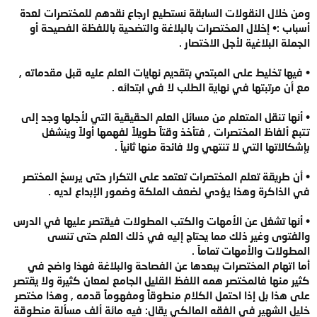
ومن خلال النقولات السابقة نستطيع ارجاع نقدهم للمختصرات لعدة
أسباب :• إخلال المختصرات بالبلاغة والتضحية باللفظة الفصيحة أو
الجملة البلاغية لأجل الاختصار .
• فيها تخليط على المبتدي بتقديم نهايات العلم عليه قبل مقدماته ,
مع أن مرتبتها في نهاية الطلب لا في ابتدائه .
• أنها تنقل المتعلم من مسائل العلم الحقيقية التي لأجلها وجد إلى
تتبع ألفاظ المختصرات , فتأخذ وقتاً طويلاً لفهمها أولاً وينشغل
بإشكالاتها التي لا تنتهي ولا فائدة منها ثانياً .
• أن طريقة تعلم المختصرات تعتمد على التكرار حتى يرسخ المختصر
في الذاكرة وهذا يؤدي لضعف الملكة وضمور الإبداع لديه .
• أنها تشغل عن الأمهات والكتب المطولات فيقتصر عليها في الدرس
والفتوى وغير ذلك مما يحتاج إليه في ذلك العلم حتى تنسى
المطولات والأمهات تماماً .
أما اتهام المختصرات ببعدها عن الفصاحة والبلاغة فهذا واضح في
كثير منها فالمختصر همه اللفظ القليل الجامع لمعان كثيرة ولا يقتصر
على هذا بل إذا احتمل الكلام منطوقاً ومفهوماً قدمه , وهذا مختصر
خليل الشهير في الفقه المالكي يقال: فيه مائة ألف مسألة منطوقة