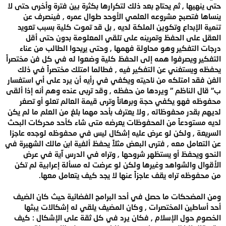
حتى ينهيها , ثم يحتاج بعد ذلك لتكرارها بكثرة بين فترة وأخرى حتى لا
ينساها فتصبح مشروعه العلمي الأوحد طوال عمره , فينصرف عن
تنمية الإبداع وتكوين الملكة لديه , بل قد تموت كلية بسبب تعويد
العقل على الحفظ وتمرينه على تلقي المعلومة بدون حتى أقل
درجات التفكير وهو محاولة فهمها , وحتى يريحوا الطالب من عناء
التفكير ويصرفوا همه إلى الحفظ كلية وضعوا له في كل فن مختصراً
يحفظه ويستغني عن التفكير فيه , فطالما امتلك مختصراً في ذلك
الفن فقد امتلكه من ناحيته ويكفي في رأيه أن يرد على أي استفسار
ب" قال الناظم " ويردها من حفظه , وقد تربى عنده وهم أنه إذا ألقى
محفوظه فهو يكفي حجة وبرهاناً وترى قيمة العالم تعلو أو تصغر
لديهم بقدر محفوظاته , ولا يعترف بأحد مهما بلغ من العلم ما لم يكن
لديه مستودعاً من المحفوظات يعرضه متى شاء كأحد محركات البحث
السريعة , ولكن لو عرض عليه إشكال ليس في محفوظه لوجده عاجزا
عن التعامل معه , فترى البعض مثلاً يحفظ ألفية ابن مالك الشهيرة في
النحو ويحفظ أو يستظهر شروحها , وتراه في الدرس آية في عرض
الأقوال والشواهد وغيرها ولكن لو عرضت له مسألة إعرابية لم تكن
من محفوظه تراه يقف عاجزاً عنها لا يجد كيف يتعامل معها.
ومن المضحكات ما حصل في أحد البرامج الفضائية حيث كان الضيف
أحد أساطين المختصرات , وكان المضيف يلقي له إشكالات يبثها
الخصوم حول الإسلام , فكان يرد في كل ثقة على الإشكال : كيف