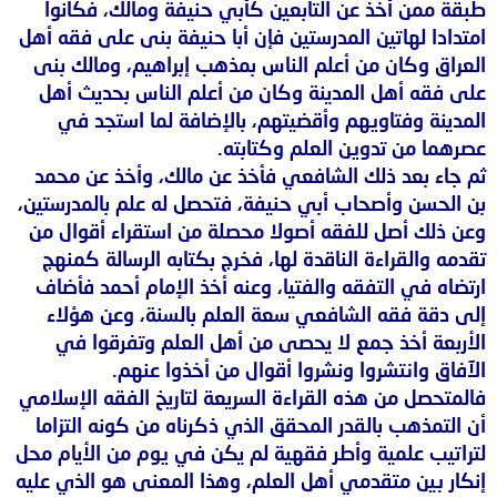
طبقة ممن أخذ عن التابعين كأبي حنيفة ومالك، فكانوا
امتدادا لهاتين المدرستين فإن أبا حنيفة بنى على فقه أهل
العراق وكان من أعلم الناس بمذهب إبراهيم، ومالك بنى
على فقه أهل المدينة وكان من أعلم الناس بحديث أهل
المدينة وفتاويهم وأقضيتهم، بالإضافة لما استجد في
عصرهما من تدوين العلم وكتابته.
ثم جاء بعد ذلك الشافعي فأخذ عن مالك، وأخذ عن محمد
بن الحسن وأصحاب أبي حنيفة، فتحصل له علم بالمدرستين،
وعن ذلك أصل للفقه أصولا محصلة من استقراء أقوال من
تقدمه والقراءة الناقدة لها، فخرج بكتابه الرسالة كمنهج
ارتضاه في التفقه والفتيا، وعنه أخذ الإمام أحمد فأضاف
إلى دقة فقه الشافعي سعة العلم بالسنة، وعن هؤلاء
الأربعة أخذ جمع لا يحصى من أهل العلم وتفرقوا في
الآفاق وانتشروا ونشروا أقوال من أخذوا عنهم.
فالمتحصل من هذه القراءة السريعة لتاريخ الفقه الإسلامي
أن التمذهب بالقدر المحقق الذي ذكرناه من كونه التزاما
لتراتيب علمية وأطر فقهية لم يكن في يوم من الأيام محل
إنكار بين متقدمي أهل العلم، وهذا المعنى هو الذي عليه