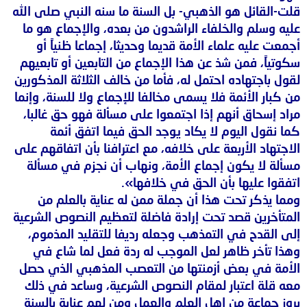
قلت-القائل هو الذهبي- بل السنة ما سنه النبي صلى الله
عليه وسلم والخلفاء الراشدون من بعده، والإجماع هو ما
أجمعت عليه علماء الأمة قديما وحديثا، إجماعا ظنياً أو
سكوتياً، فمن شذ عن هذا الإجماع من التابعين أو تابعيهم
لقول باجتهاده احتمل له، فأما من خالف الثلاثة المذكورين
من كبار الأئمة فلا يسمى مخالفا للإجماع ولا للسنة، وإنما
مراد إسحاق أنهم إذا اجتمعوا على مسألة فهو حق غالبا،
كما نقول اليوم لا يكاد يوجد الحق فيما اتفق أئمة
الاجتهاد الأربعة على خلافه، مع اعترافنا بأن اتفاقهم على
مسألة لا يكون إجماع الأمة، ونهاب أن نجزم في مسألة
اتفقوا عليها بأن الحق في خلافها».
ومما يذكر تحت هذا أن جملة ممن له عناية بالعلم من
المتأخرين قصد تحت إرادة فاضلة لتعظيم النصوص الشرعية
إلى القدح في التمذهب وجعله رديفا للتقليد المذموم،
وهذا تأخر ظاهر لعل الموجب له ردة فعل لما شاع في
الأمة في بعض أزمنتها من التعصب المذهبي الذي حصل
معه قلة اعتبار لمقام النصوص الشرعية، وساعد في ذلك
بروز جماعة من اهل العلم والعمل ومن لهم عناية بالسنة