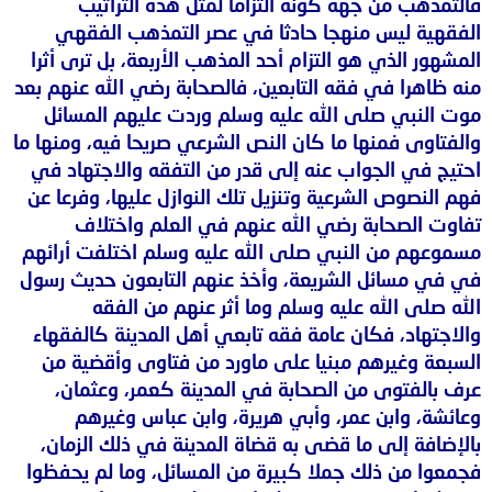
فالتمذهب من جهة كونه التزاما لمثل هذه التراتيب
الفقهية ليس منهجا حادثا في عصر التمذهب الفقهي
المشهور الذي هو التزام أحد المذهب الأربعة، بل ترى أثرا
منه ظاهرا في فقه التابعين، فالصحابة رضي الله عنهم بعد
موت النبي صلى الله عليه وسلم وردت عليهم المسائل
والفتاوى فمنها ما كان النص الشرعي صريحا فيه، ومنها ما
احتيج في الجواب عنه إلى قدر من التفقه والاجتهاد في
فهم النصوص الشرعية وتنزيل تلك النوازل عليها، وفرعا عن
تفاوت الصحابة رضي الله عنهم في العلم واختلاف
مسموعهم من النبي صلى الله عليه وسلم اختلفت أرائهم
في في مسائل الشريعة، وأخذ عنهم التابعون حديث رسول
الله صلى الله عليه وسلم وما أثر عنهم من الفقه
والاجتهاد، فكان عامة فقه تابعي أهل المدينة كالفقهاء
السبعة وغيرهم مبنيا على ماورد من فتاوى وأقضية من
عرف بالفتوى من الصحابة في المدينة كعمر، وعثمان،
وعائشة، وابن عمر، وأبي هريرة، وابن عباس وغيرهم
بالإضافة إلى ما قضى به قضاة المدينة في ذلك الزمان،
فجمعوا من ذلك جملا كبيرة من المسائل، وما لم يحفظوا