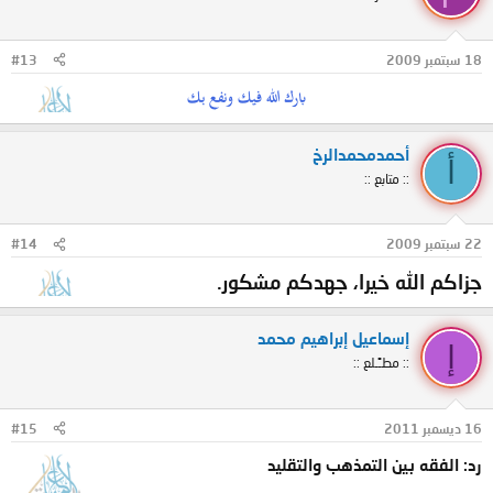
18 سبتمبر 2009
#13
بارك الله فيك ونفع بك
أحمدمحمدالرخ
أ
:: متابع ::
22 سبتمبر 2009
#14
جزاكم الله خيرا، جهدكم مشكور.
إسماعيل إبراهيم محمد
إ
:: مطـًـلع ::
16 ديسمبر 2011
#15
رد: الفقه بين التمذهب والتقليد