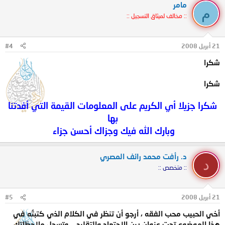
مامر
م
:: مخالف لميثاق التسجيل ::
21 أبريل 2008
#4
شكرا
شكرا
شكرا جزيلا أي الكريم على المعلومات القيمة التي أفدتنا
بها
وبارك الله فيك وجزاك أحسن جزاء
د. رأفت محمد رائف المصري
د
:: متخصص ::
21 أبريل 2008
#5
أخي الحبيب محب الفقه ، أرجو أن تنظر في الكلام الذي كتبتُه في
هذا الموضوع تحت عنوان بين الاجتهاد والتقليد .. وتسجل ملاحظاتك