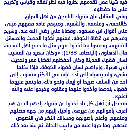
فيه شيئا عمن تقدمهم نظروا فيه نظر تفقه وقياس وتخريج
على ما حفظوه.
وفي المقابل فإن فقهاء التابعين من أهل العراق
كالنخعي، وعلمقة، والشعبي وغيرهم عامة فقههم مبني
على أقوال ابن مسعود، وقضايا علي رضي الله عنه، وشريح
وغيرهم من قضاة الكوفه، فعنهم أخذوا الحديث والمسائل
الفقهية، وصنعوا بما أخذوا عنهم مثل ما صنع أهل المدينة،
قال الدهلوي (الإنصاف 1/33): «وكان سعيد بن المسيب
لسان فقهاء المدينة وكان أحفظهم لقضايا عمر ولحديث
أبي هريرة، وإبراهيم لسان فقهاء الكوفة، فإذا تكلما
بشيء ولم ينسباه إلى أحد فإنه في الأكثر منسوب إلى
أحد من السلف صريحا أو إيماء ونحو ذلك، فاجتمع عليهما
فقهاء بلدهما وأخذوا عنهما وعقلوه وخرجوا عليه والله
أعلم».
فتحصل أن أهل كل بلد أخذوا عن فقهاء بلدهم الذين هم
أعرف بأقوالهم من غيرهم، وأميل إليهم من جهة فضلهم
وعلمهم، وأعلم بأصولهم ومسالك النظر في النصوص
عندهم، وما جروا عليه من تراتيب الأدلة، ثم نشأ بعد ذلك