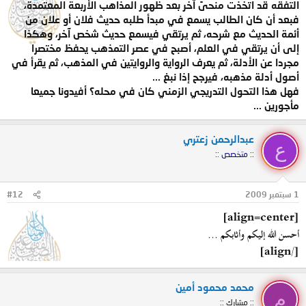
التفقه قد اتخذت منحىً آخر بعد ظهور المذاهب الأربعة المعتمدة،
فبعد أن كان الطالب يسمع في مبدأ طلبه حديث فلان أو علان من
أئمة الحديث مع شرحه، ثم يرتقي فيسمع حديث شخص آخر، وهكذا
إلى أن يرتقي في العلم، أصبح في عصر التمذهب يحفظ مختصرا
مجردا عن الأدلة، ثم يعرف الرواية والروايتين في المذهب، ثم يقرأ في
أصول أدلة مذهبه، فيرجح إذا نبغ ...
فهل هذا التحول التدريجي الزمني كان في محله؟ أفيدونا جميعا
مأجورين ...
عبدالرحمن زعتري
ع
:: متخصص ::
1 سبتمبر 2009
#12
[align=center]
أحسن الله إليكم وأثابكم ...
[/align]
محمد محمود أمين
م
:: مشارك ::