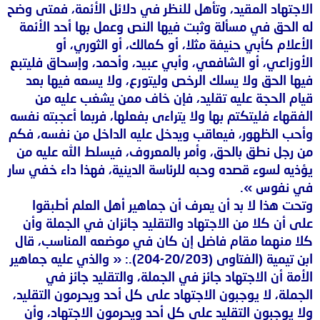
الاجتهاد المقيد، وتأهل للنظر في دلائل الأئمة، فمتى وضح
له الحق في مسألة وثبت فيها النص وعمل بها أحد الأئمة
الأعلام كأبي حنيفة مثلا، أو كمالك، أو الثوري، أو
الأوزاعي، أو الشافعي، وأبي عبيد، وأحمد، وإسحاق فليتبع
فيها الحق ولا يسلك الرخص وليتورع، ولا يسعه فيها بعد
قيام الحجة عليه تقليد، فإن خاف ممن يشغب عليه من
الفقهاء فليتكتم بها ولا يتراءى بفعلها، فربما أعجبته نفسه
وأحب الظهور، فيعاقب ويدخل عليه الداخل من نفسه، فكم
من رجل نطق بالحق، وأمر بالمعروف، فيسلط الله عليه من
يؤذيه لسوء قصده وحبه للرئاسة الدينية، فهذا داء خفي سار
في نفوس ».
وتحت هذا لا بد أن يعرف أن جماهير أهل العلم أطبقوا
على أن كلا من الاجتهاد والتقليد جائزان في الجملة وأن
كلا منهما مقام فاضل إن كان في موضعه المناسب، قال
ابن تيمية (الفتاوى (20/203-204).: « والذي عليه جماهير
الأمة أن الاجتهاد جائز في الجملة، والتقليد جائز في
الجملة، لا يوجبون الاجتهاد على كل أحد ويحرمون التقليد،
ولا يوجبون التقليد على كل أحد ويحرمون الاجتهاد، وأن