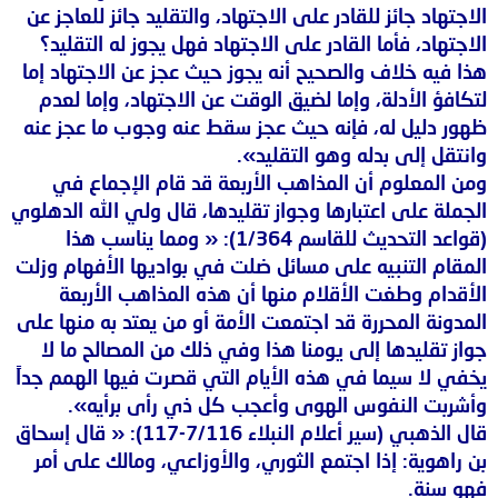
الاجتهاد جائز للقادر على الاجتهاد، والتقليد جائز للعاجز عن
الاجتهاد، فأما القادر على الاجتهاد فهل يجوز له التقليد؟
هذا فيه خلاف والصحيح أنه يجوز حيث عجز عن الاجتهاد إما
لتكافؤ الأدلة، وإما لضيق الوقت عن الاجتهاد، وإما لعدم
ظهور دليل له، فإنه حيث عجز سقط عنه وجوب ما عجز عنه
وانتقل إلى بدله وهو التقليد».
ومن المعلوم أن المذاهب الأربعة قد قام الإجماع في
الجملة على اعتبارها وجواز تقليدها، قال ولي الله الدهلوي
(قواعد التحديث للقاسم 1/364): « ومما يناسب هذا
المقام التنبيه على مسائل ضلت في بواديها الأفهام وزلت
الأقدام وطغت الأقلام منها أن هذه المذاهب الأربعة
المدونة المحررة قد اجتمعت الأمة أو من يعتد به منها على
جواز تقليدها إلى يومنا هذا وفي ذلك من المصالح ما لا
يخفي لا سيما في هذه الأيام التي قصرت فيها الهمم جداً
وأشربت النفوس الهوى وأعجب كل ذي رأى برأيه».
قال الذهبي (سير أعلام النبلاء 7/116-117): « قال إسحاق
بن راهوية: إذا اجتمع الثوري، والأوزاعي، ومالك على أمر
فهو سنة.