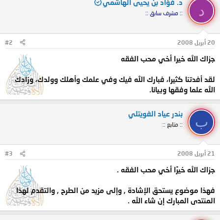
د. فؤاد بن يحيى الهاشمي
د
:: مشرف سابق ::
20 أبريل 2008
#2
جزاك الله خيرا أخي محب الفقه
لقد أفدتنا كثيرا، فبارك الله فيك وفي علمك وأهلك وولدك، وزادك
الله علما وفقها وبيانا.
بندر عياد الفويتلي
ب
:: متابع ::
21 أبريل 2008
#3
جزاك الله خيرًا أخي محب الفقه .
فهذا موضوع يستحق الإشادة , وإلى مزيد من الطرح , والتقدم لهذا
المنتدى المبارك إن شاء الله .