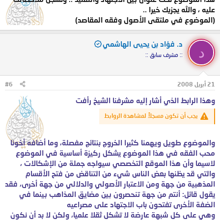
عليه ، والله يجزيك خيرا ..
(الموضوع في ملتقى الأصول وفقه المقاصد)
د. فؤاد بن يحيى الهاشمي
د
:: مشرف سابق ::
21 أبريل 2008
#6
وهذا الرابط الذي أشار إليه مشرفنا الشيخ رأفت
يجب أن تكون مسجلاً لمشاهدة الروابط
والموضوع طويل ويهمنا كثيرا الخروج بنتائج مفصلة، وما أضافه أخونا
محب الفقه في هذا الموضوع يشكل ركيزة أساسية في الموضوع
لاسيما وأن هذا الموقع التخصصي سيواجه جملة من الإشكالات ،
والتي قد يظنها بعض الناس شيء من التناقض من فتح الأقسام
المذهبية من جهة ومن الاعتبار الأصولي والدلالي من جهة أخرى، فقد
يقول قائل: أنتم من جهة تنحصرون بين مضايق المذاهب بينما في
الضفة الأخرى تفتحون باب الاجتهاد على مصراعيه
وهي على كل شبهة عارضة لا تشكل ثقلا علميا، ولكن لا بد أن نكون