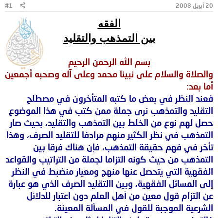
20 أبريل 2008
#1
و
ب
ض
د
الفقه
و
ء
ع
بين التمذهب والتقليد
بسم الله الرحمن الرحيم
والصلاة والسلام على نبينا محمد وعلى آله وصحبه أجمعين
أما بعد:
فعند النظر في بعض ما كتبه المتأخرون في مصطلح
التقليد والتمذهب نرى جملة ممن كتب في هذا الموضوع
حصل لهم نوع من الخلط بين التمذهب والتقليد، بحيث صار
التمذهب في نظر الكثير منهم مرادفا للتقليد الصرف، وهذا
تأخر في فهم حقيقة التمذهب، فإن هناك فرقا بين
التمذهب من حيث كونه التزاما لجملة من التراتيب والقواعد
الفقهية التي يتحصل عنها منهج ومعيار منضبط في النظر
إلى المسائل الفقهية، وبين االتقليد الصرف الذي هو عبارة
عن التزام قول معين من أهل العلم دون اعتبار للدلائل
الشرعية الموجبة للقول في المسألة المعينة.