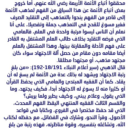
محققوا أتباع الأئمة الأربعة رضي الله عنهم، أما خروج
بعض أتباع الأئمة عن هذا السياق من الفهم لمذهب الأئمة
إلى قاصر من الفهم ينحوا بالتمذهب إلى التقليد الصرف
فغير مسوغ للقدح في التمذهب جملة وتفصيلا، على أنا
نعلم أن الناس ليسوا مرتبة واحدة في العلم، فالعامي
الذي فرضه التقليد بخلاف طالب العلم المشتغل به القادر
على فهم الأدلة والمقارنة بينها، وهذا المشتغل بالعلم
أيضا مقامه دون مقام من حصل آلة الاجتهاد سواء كان
مجتهد مذهب، أو مجتهدا مطلقا.
قال الذهبي (سير أعلام النبلاء 18/191-192): «من بلغ
رتبة الاجتهاد ويشهد له بذلك عدة من الأئمة لم يسغ له أن
يقلد، كما أن الفقيه المبتدئ والعامي الذي يحفظ القرآن
أو كثيرا منه لا يسوغ له الاجتهاد أبدا، فكيف يجتهد، وما
الذي يقول، وعلام يبني، وكيف يطير ولما يريش؟
والقسم الثالث الفقيه المنتهي اليقظ الفهم المحدث،
الذي قد حفظ مختصرا في الفروع، وكتابا في قواعد
الأصول، وقرأ النحو، وشارك في الفضائل، مع حفظه لكتاب
الله، وتشاغله بتفسيره، وقوة مناظرته، فهذه رتبة من بلغ