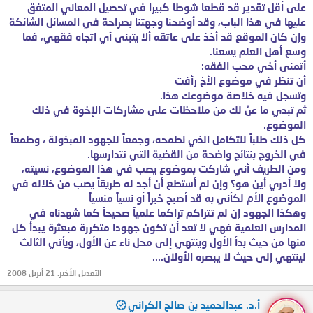
على أقل تقدير قد قطعا شوطا كبيرا في تحصيل المعاني المتفق
عليها في هذا الباب، وقد أوضحنا وجهتنا بصراحة في المسائل الشائكة
وإن كان الموقع قد أخذ على عاتقه ألا يتبنى أي اتجاه فقهي، فما
وسع أهل العلم يسعنا.
أتمنى أخي محب الفقه:
أن تنظر في موضوع الأخ رأفت
وتسجل فيه خلاصة موضوعك هذا.
ثم تبدي ما عنَّ لك من ملاحظات على مشاركات الإخوة في ذلك
الموضوع.
كل ذلك طلباً للتكامل الذي نطمحه، وجمعاً للجهود المبذولة ، وطمعاً
في الخروج بنتائج واضحة من القضية التي نتدارسها.
ومن الطريف أني شاركت بموضوع يصب في هذا الموضوع، نسيته،
ولا أدري أين هو؟ وإن لم أستطع أن أجد له طريقاً يصب من خلاله في
الموضوع الأم لكأني به قد أصبح خبراً أو نسياً منسياً
وهكذا الجهود إن لم تتراكم تراكما علمياًَ صحيحاً كما شهدناه في
المدارس العلمية فهي لا تعد أن تكون جهودا متكررة مبعثرة يبدأ كل
منها من حيث بدأ الأول وينتهي إلى محل ناء عن الأول، ويأتي الثالث
لينتهي إلى حيث لا يبصره الأولان....
التعديل الأخير:
21 أبريل 2008
أ.د. عبدالحميد بن صالح الكراني