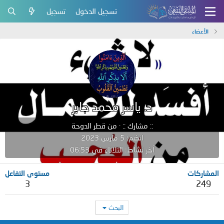
تسجيل الدخول
تسجيل
الأعضاء
د. ياسر محمد جابر
:: مشارك ::
·
من
قطر الدوحة
انضم
5 مارس 2023
آخر نشاط
الثلاثاء في 06:53
المشاركات
مستوى التفاعل
3
249
البحث