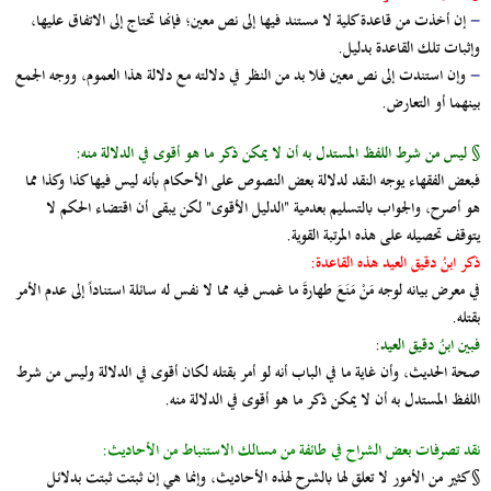
-
إن أخذت من قاعدة كلية لا مستند فيها إلى نص معين؛ فإنها تحتاج إلى الاتفاق عليها،
وإثبات تلك القاعدة بدليل.
-
وإن استندت إلى نص معين فلا بد من النظر في دلالته مع دلالة هذا العموم، ووجه الجمع
بينهما أو التعارض.
§ ليس من شرط اللفظ المستدل به أن لا يمكن ذكر ما هو أقوى في الدلالة منه:
فبعض الفقهاء يوجه النقد لدلالة بعض النصوص على الأحكام بأنه ليس فيها كذا وكذا مما
هو أصرح، والجواب بالتسليم بعدمية "الدليل الأقوى" لكن يبقى أن اقتضاء الحكم لا
يتوقف تحصيله على هذه المرتبة القوية.
ذكر ابنُ دقيق العيد هذه القاعدة:
في معرض بيانه لوجه مَنْ مَنَعَ طهارةَ ما غمس فيه مما لا نفس له سائلة استناداً إلى عدم الأمر
بقتله.
فبين ابنُ دقيق العيد:
صحة الحديث، وأن غاية ما في الباب أنه لو أمر بقتله لكان أقوى في الدلالة وليس من شرط
اللفظ المستدل به أن لا يمكن ذكر ما هو أقوى في الدلالة منه.
نقد تصرفات بعض الشراح في طائفة من مسالك الاستنباط من الأحاديث:
§ كثير من الأمور لا تعلق لها بالشرح لهذه الأحاديث، وإنما هي إن ثبتت ثبتت بدلائل