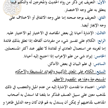
الأول:
التعريف بمن ذكر من رواه الحديث والمخرجين له والتكلم فيما
يتعلق به على وجه الاختصار.
الثاني:
التعريف بوجه صحته إما على وجه الاتفاق أو الاختلاف على
وجه الإيجاز أيضا.
الثالث:
الإشارة أحيانا إلى بعض المقاصد في الاختيار لِـمَ الاختيار عليه.
الرابع:
الكلام على تفسير شيء من مفردات ألفاظه إذا تعلق بذلك فائدة
إما لغربته عن استعمال العادي أو لفائدة لا تظهر عند أكثر المستعملين.
الخامس:
إيراد شي من علم الإعراب إذا احتيج إليه أحيانا.
السادس
:
في علم البيان في بعض الأماكن.
السابع:
الكلام على المعاني التركيبيه والفوائد المستنبطة والأحكام
المستخرجة وهذا هو المقصود الأعظم.
الثامن:
اعتماد ما تقدمت الإشارة إليه من عدم الميل والتعصب في ذلك
لمذهب معين على سبيل العسف فنذكر ما بلغنا مما استدل به أصحاب
المذاهب لمذاهبهم أو يمكن أن يستدل به لهم فإن كان وجه الدليل ظاهرا و