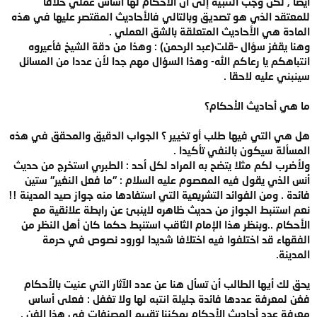
أيضا , لكن وجب التنبيه إلى أن الأحكام لها أساس عملي خلافا
للمعتقد الذي هو تصديق وبالتالي فالأحاديث المقتصر عليها في هذه
المادة هي الأحاديث المتعلقة بالشق العملي .
وهنا يقفز سؤال –قلت(عبد الرحمن) : وهذا من دقة الشيخ فأعيروه
انتباهكم يا رعاكم الله- وهذا السؤال مهم جدا لأن عددا من المسائل
سينبني عليه لاحقا .
ما هي أحاديث الأحكام؟
هل هي التي فيها طلب أو تخيير ؟ الجواب الدقيق والمحقق في هذه
المسألة سيكون بالنفي تأكيدا .
ولأضرب لكم مثلا يتضح به المراد لكل أحد : الطبري استخرج من حديث
أنس الذي يقول فيه المعصوم عليه السلام : "ما فعل النغير" ستين
فائدة . ومن الفوائد التشريعية التي استفادها منه جواز صيد المدينة !!
نعم استنبط الجواز من حديث ظاهره لاينبئ عن رابطة علائقية مع
الأحكام ..وبنظر هذا الإمام الثاقب استنبط حكما كان أهل النظر من
الفقهاء قد اختلفوا فيه اختلافا شديدا لورود نصوص في حرمة
المدينة.
يحق لك أيها الطالب أن تسأل هنا عن عدد الآثار التي عنيت بالأحكام
فغن لمعرفة عددها فائدة جليلة انتبه لها ولا تغفل : فعلى أساس
معرفة عدد أحاديث الأحكام يمكننا تقييم المصنفات في هذا الفن .