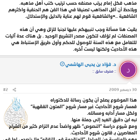
مذهب فكل إمام يرتب مصنفه حسب ترتيب كتب أهل مذهبه.
ويلاحظ أن أقل المذاهب تصنيفا في هذا الفن هم الحنفية واكثرهم
الشافعية ..=والشافعية قوم لهم عناية بالدليل والإستدلال.
بقيت هنا مسألة وجب تنبيهكم عليها تجنبا للزلل وهي أن هذه
المصنفات لم تؤلف لتكون مصدر التشريع الوحيد . بل هناك عدة آليات
للتعامل مع هذه السنة للوصول للحكم وأول طريق الإستنباط هي
هذه الأحاديث ولكنها ليست آخره.
د. فؤاد بن يحيى الهاشمي
د
:: مشرف سابق ::
30 ديسمبر 2009
#2
هذا الموضوع يصلح أن يكون رسالة للدكتوراه
فمسار شروح الأحاديث غير مسار شروح "المتون الفقهية"
ولكل مسار آدابه ومسائله.
نبه ابن دقيق العيد إلى جملة منها.
ومع شيوع دراسة "النصوص" ظهر واضحاً عدم التزام كثير من الشراح
المعاصرين بـ قانون شروح الأحاديث.
وهو بالمناسبة من المراحل "المتقدمة في التفقه" ولا يتصدى لها في