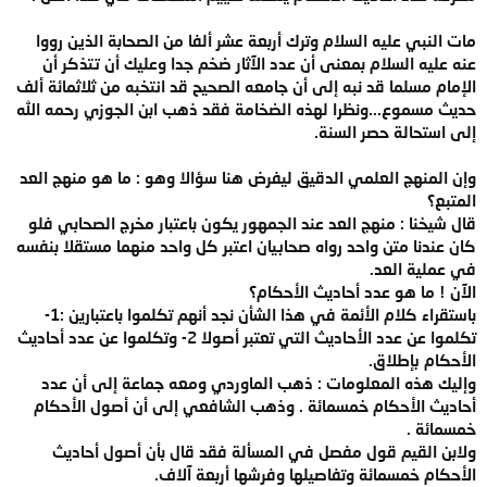
مات النبي عليه السلام وترك أربعة عشر ألفا من الصحابة الذين رووا
عنه عليه السلام بمعنى أن عدد الآثار ضخم جدا وعليك أن تتذكر أن
الإمام مسلما قد نبه إلى أن جامعه الصحيح قد انتخبه من ثلاثمائة ألف
حديث مسموع...ونظرا لهذه الضخامة فقد ذهب ابن الجوزي رحمه الله
إلى استحالة حصر السنة.
وإن المنهج العلمي الدقيق ليفرض هنا سؤالا وهو : ما هو منهج العد
المتبع؟
قال شيخنا : منهج العد عند الجمهور يكون باعتبار مخرج الصحابي فلو
كان عندنا متن واحد رواه صحابيان اعتبر كل واحد منهما مستقلا بنفسه
في عملية العد.
الآن ! ما هو عدد أحاديث الأحكام؟
باستقراء كلام الأئمة في هذا الشأن نجد أنهم تكلموا باعتبارين :1-
تكلموا عن عدد الأحاديث التي تعتبر أصولا 2- وتكلموا عن عدد أحاديث
الأحكام بإطلاق.
وإليك هذه المعلومات : ذهب الماوردي ومعه جماعة إلى أن عدد
أحاديث الأحكام خمسمائة . وذهب الشافعي إلى أن أصول الأحكام
خمسمائة .
ولابن القيم قول مفصل في المسألة فقد قال بأن أصول أحاديث
الأحكام خمسمائة وتفاصيلها وفرشها أربعة آلاف.