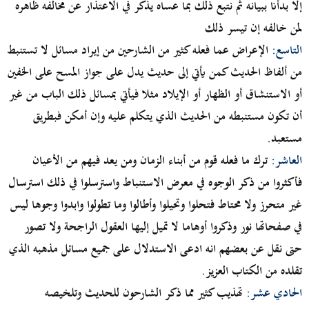
إلا بدأنا ببيانه ثم نتبع ذلك بما عساه يذكر في الاعتذار عن مخالفه ظاهره
لمن خالفه إن تيسر ذلك
التاسع:
الإعراض عما فعله كثير من الشارحين من إيراد مسائل لا تستنبط
من ألفاظ الحديث كمن يأتي إلى حديث يدل على جواز المسح على الخفين
أو الاستنشاق أو الظهار أو الإيلاد مثلا فيأتي بمسائل ذلك الباب من غير
أن تكون مستنبطه من الحديث الذي يتكلم عليه وإن أمكن فبطريق
مستعبد.
العاشر:
ترك ما فعله قوم من أبناء الزمان ومن يعد فيهم من الأعيان
فأكثروا من ذكر الوجوه في معرض الاستنباط واسترسلوا في ذلك استرسال
غير متحرز ولا محتاط فتحلوا وتحيلوا وأطالوا وما تطولوا وابدوا وجوها ليس
في صفحاتها نور وذكروا أوهاما لا تميل إليها العقول الراجحة ولا تصور
حتى نقل عن بعضهم انه ادعى الاستدلال على جميع مسائل مذهبه الذي
تقلده من الكتاب العزيز.
الحادي عشر:
تهذيب كثير مما ذكر الشارحون للحديث وتلخيصه