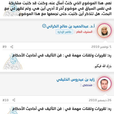
نعم، هذا الموضوع الذي كنتُ أسأل عنه، وكنت قد كتبت مشاركة
في نفس السياق في موضوع آخر لا أدري أين هي، ولم تظهر لي مع
البحث، هل تتذكر أين كتبت، حتى نجمعها مع هذا الموضوع.
أ.د. عبدالحميد بن صالح الكراني
:: المشرف العام ::
طاقم الإدارة
5 نوفمبر 2010
#9
رد: تقريرات ولفتات مهمة في : فن التأليف في أحاديث الأحكام
بارك الله فيكم.
زايد بن عيدروس الخليفي
:: متخصص ::
26 ديسمبر 2010
#10
رد: تقريرات ولفتات مهمة في : فن التأليف في أحاديث الأحكام