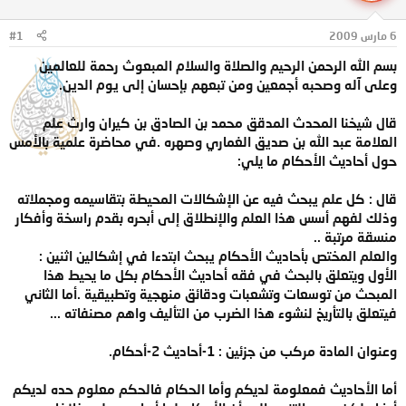
ل
ا
م
ل
6 مارس 2009
#1
و
ب
ض
د
بسم الله الرحمن الرحيم والصلاة والسلام المبعوث رحمة للعالمين
و
ء
وعلى آله وصحبه أجمعين ومن تبعهم بإحسان إلى يوم الدين.
ع
قال شيخنا المحدث المدقق محمد بن الصادق بن كيران وارث علم
العلامة عبد الله بن صديق الغماري وصهره .في محاضرة علمية بالأمس
حول أحاديث الأحكام ما يلي:
قال : كل علم يبحث فيه عن الإشكالات المحيطة بتقاسيمه ومجملاته
وذلك لفهم أسس هذا العلم والإنطلاق إلى أبحره بقدم راسخة وأفكار
منسقة مرتبة ..
والعلم المختص بأحاديث الأحكام يبحث ابتدءا في إشكالين اثنين :
الأول ويتعلق بالبحث في فقه أحاديث الأحكام بكل ما يحيط هذا
المبحث من توسعات وتشعبات ودقائق منهجية وتطبيقية .أما الثاني
فيتعلق بالتأريخ لنشوء هذا الضرب من التأليف واهم مصنفاته ...
وعنوان المادة مركب من جزئين : 1-أحاديث 2-أحكام.
أما الأحاديث فمعلومة لديكم وأما الحكام فالحكم معلوم حده لديكم