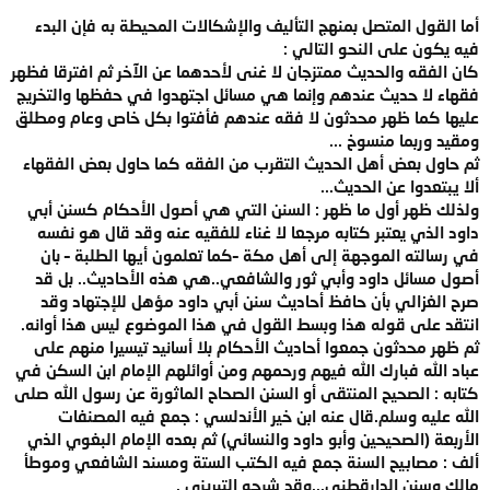
أما القول المتصل بمنهج التأليف والإشكالات المحيطة به فإن البدء
فيه يكون على النحو التالي :
كان الفقه والحديث ممتزجان لا غنى لأحدهما عن الآخر ثم افترقا فظهر
فقهاء لا حديث عندهم وإنما هي مسائل اجتهدوا في حفظها والتخريج
عليها كما ظهر محدثون لا فقه عندهم فأفتوا بكل خاص وعام ومطلق
ومقيد وربما منسوخ ...
ثم حاول بعض أهل الحديث التقرب من الفقه كما حاول بعض الفقهاء
ألا يبتعدوا عن الحديث...
ولذلك ظهر أول ما ظهر : السنن التي هي أصول الأحكام كسنن أبي
داود الذي يعتبر كتابه مرجعا لا غناء للفقيه عنه وقد قال هو نفسه
في رسالته الموجهة إلى أهل مكة –كما تعلمون أيها الطلبة – بان
أصول مسائل داود وأبي ثور والشافعي..هي هذه الأحاديث.. بل قد
صرح الغزالي بأن حافظ أحاديث سنن أبي داود مؤهل للإجتهاد وقد
انتقد على قوله هذا وبسط القول في هذا الموضوع ليس هذا أوانه.
ثم ظهر محدثون جمعوا أحاديث الأحكام بلا أسانيد تيسيرا منهم على
عباد الله فبارك الله فيهم ورحمهم ومن أوائلهم الإمام ابن السكن في
كتابه : الصحيح المنتقى أو السنن الصحاح الماثورة عن رسول الله صلى
الله عليه وسلم.قال عنه ابن خير الأندلسي : جمع فيه المصنفات
الأربعة (الصحيحين وأبو داود والنسائي) ثم بعده الإمام البغوي الذي
ألف : مصابيح السنة جمع فيه الكتب الستة ومسند الشافعي وموطأ
مالك وسنن الدارقطني...وقد شرحه التبريزي .