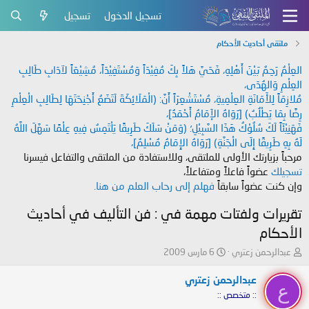
تسجيل الدخول
تسجيل
ملتقى أحاديث الأحكام
العِلْمُ رَحِمٌ بَيْنَ أَهْلِهِ، فَحَيَّ هَلاً بِكَ مُفِيْدَاً وَمُسْتَفِيْدَاً، مُشِيْعَاً لآدَابِ طَالِبِ
العِلْمِ وَالهُدَى،
مُلازِمَاً لِلأَمَانَةِ العِلْمِيةِ، مُسْتَشْعِرَاً أَنَّ: (الْمَلَائِكَةَ لَتَضَعُ أَجْنِحَتَهَا لِطَالِبِ الْعِلْمِ
رِضًا بِمَا يَطْلُبُ) [رَوَاهُ الإَمَامُ أَحْمَدُ]،
فَهَنِيْئَاً لَكَ سُلُوْكُ هَذَا السَّبِيْلِ؛ (وَمَنْ سَلَكَ طَرِيقًا يَلْتَمِسُ فِيهِ عِلْمًا سَهَّلَ اللَّهُ
لَهُ بِهِ طَرِيقًا إِلَى الْجَنَّةِ) [رَوَاهُ الإِمَامُ مُسْلِمٌ]،
مرحباً بزيارتك الأولى للملتقى، وللاستفادة من الملتقى والتفاعل فيسرنا
تسجيلك
عضواً فاعلاً ومتفاعلاً،
وإن كنت عضواً سابقاً
فهلم إلى رحاب العلم من هنا.
تقريرات ولفتات مهمة في : فن التأليف في أحاديث
الأحكام
ب
ت
عبدالرحمن زعتري
6 مارس 2009
ا
ا
د
ر
عبدالرحمن زعتري
ع
ئ
ي
:: متخصص ::
ا
خ