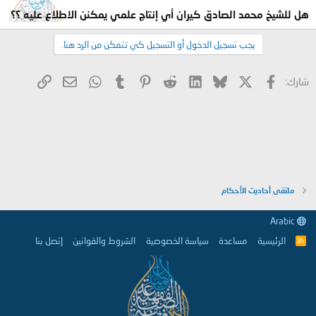
هل للشيخ محمد الصادق كيران أي إنتاج علمي يمكنن الاطلاع عليه ؟؟
يجب تسجيل الدخول أو التسجيل كي تتمكن من الرد هنا.
X
فيسبوك
Bluesky
LinkedIn
Reddit
Pinterest
Tumblr
WhatsApp
الرابط
البريد الإلكتروني
شارك:
ملتقى أحاديث الأحكام
Arabic
الرئيسية
مساعدة
سياسة الخصوصية
الشروط والقوانين
إتصل بنا
R
S
S