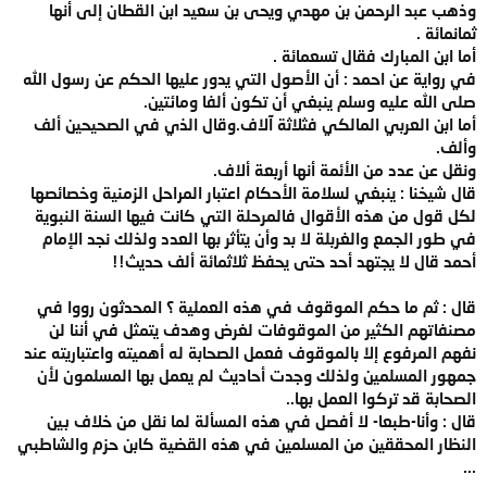
وذهب عبد الرحمن بن مهدي ويحى بن سعيد ابن القطان إلى أنها
ثمانمائة .
أما ابن المبارك فقال تسعمائة .
في رواية عن احمد : أن الأصول التي يدور عليها الحكم عن رسول الله
صلى الله عليه وسلم ينبغي أن تكون ألفا ومائتين.
أما ابن العربي المالكي فثلاثة آلاف.وقال الذي في الصحيحين ألف
وألف.
ونقل عن عدد من الأئمة أنها أربعة ألاف.
قال شيخنا : ينبغي لسلامة الأحكام اعتبار المراحل الزمنية وخصائصها
لكل قول من هذه الأقوال فالمرحلة التي كانت فيها السنة النبوية
في طور الجمع والغربلة لا بد وأن يتأثر بها العدد ولذلك نجد الإمام
أحمد قال لا يجتهد أحد حتى يحفظ ثلاثمائة ألف حديث!!
قال : ثم ما حكم الموقوف في هذه العملية ؟ المحدثون رووا في
مصنفاتهم الكثير من الموقوفات لغرض وهدف يتمثل في أننا لن
نفهم المرفوع إلا بالموقوف فعمل الصحابة له أهميته واعتباريته عند
جمهور المسلمين ولذلك وجدت أحاديث لم يعمل بها المسلمون لأن
الصحابة قد تركوا العمل بها..
قال : وأنا-طبعا- لا أفصل في هذه المسألة لما نقل من خلاف بين
النظار المحققين من المسلمين في هذه القضية كابن حزم والشاطبي
...