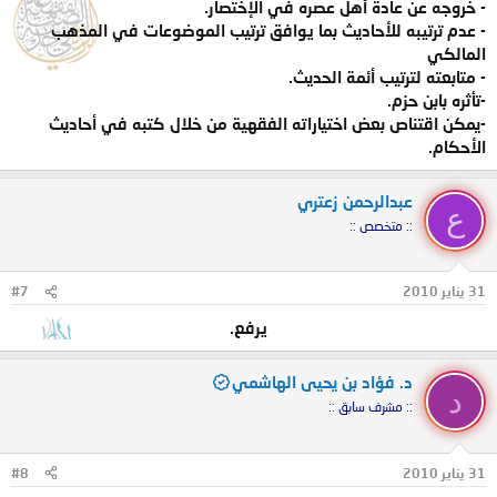
- خروجه عن عادة أهل عصره في الإختصار.
- عدم ترتيبه للأحاديث بما يوافق ترتيب الموضوعات في المذهب
المالكي
- متابعته لترتيب أئمة الحديث.
-تأثره بابن حزم.
-يمكن اقتناص بعض اختياراته الفقهية من خلال كتبه في أحاديث
الأحكام.
عبدالرحمن زعتري
ع
:: متخصص ::
31 يناير 2010
#7
يرفع.
د. فؤاد بن يحيى الهاشمي
د
:: مشرف سابق ::
31 يناير 2010
#8