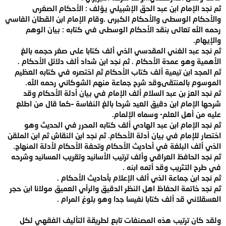
ثم نجد الإمام ابن عبد الحق الإشبيلي يؤلف : الأحكام الصغرى
والأحكام الوسطى والأحكام الكبرى .وقام الإمام ابن القطان الفاسي
رحمه الله تعالى بنقد الأحكام الوسطى في كتابه : بيان الوهم
والإيهام.
ثم نجد عبد الغني المقدسي الذي ألف كتابا على صغر حجمه بالغ
الأهمية وهو عمدة الأحكام . ثم نجد ابن شداد ألف دلائل الأحكام .
ثم المجد ابن تيمية ألف كتاب الأحكام ثم اختصره في كتابه العظيم
الموسوم بالمنتقىوقد شرح جماعة منهم الشوكاني رحمه الله.
ثم نجد العز بن عبد السلام ألف الإمام في بيان أدلة الأحكام وقد
شرحها الإمام ابن دقيق العيد شرحا بالغ النفاسة –كما قال من اطلع
عليه من أهل العلم- وسماه الإلمام.
ثم نجد الإمام ابن عبد الهادي ألف كتابه المحرر في الحديث وهو
اختصار للإمام في بيان أدلة الأحكام. ثم نجد ابن النقاش ثم ابن الملقن
الذي ألف البلغة في أحاديث الأحكام وتحفة الأحكام لأدلة المنهاج.
ثم نجد الحافظ العراقي وألف ترتيب الأسانيد وتقريب المسانيد وشرحه
في طرح التثريب وقد أتمه ابنه .
ثم نجد ابن جماعة الذي ألف الإعلام بأحاديث الأحكام .
ثم نجد خاتمة الحفاظ اهل النظر الدقيق والرأي العميق مولانا ابن حجر
العسقلاني قد ألف كتابا نفيسا جدا وهو بلوغ المرام .
ولقد كان ترتيب هذه المصنفات تابع لطريقة التأليف الفقهي لكل